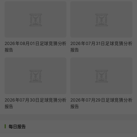
2026年08月01日足球竞猜分析
2026年07月31日足球竞猜分析
报告
报告
2026年07月30日足球竞猜分析
2026年07月29日足球竞猜分析
报告
报告
每日报告