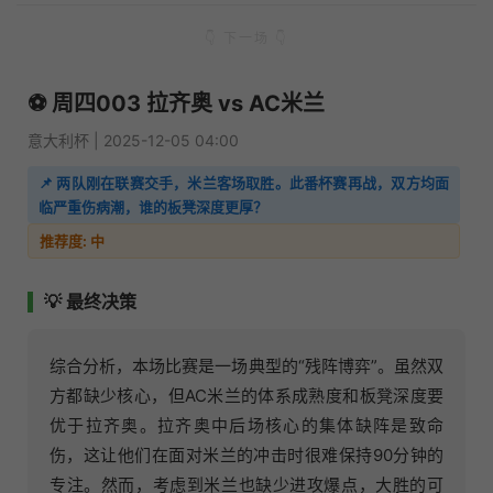
👇 下一场 👇
⚽️ 周四003 拉齐奥 vs AC米兰
意大利杯 | 2025-12-05 04:00
📌 两队刚在联赛交手，米兰客场取胜。此番杯赛再战，双方均面
临严重伤病潮，谁的板凳深度更厚？
推荐度: 中
💡 最终决策
综合分析，本场比赛是一场典型的“残阵博弈”。虽然双
方都缺少核心，但AC米兰的体系成熟度和板凳深度要
优于拉齐奥。拉齐奥中后场核心的集体缺阵是致命
伤，这让他们在面对米兰的冲击时很难保持90分钟的
专注。然而，考虑到米兰也缺少进攻爆点，大胜的可