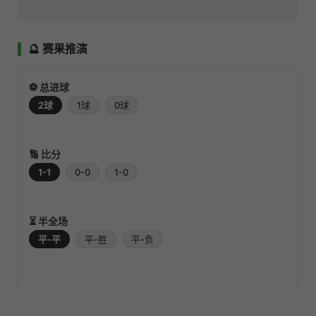
🔮 赛果推演
⚽️ 总进球
2球
1球
0球
🔢 比分
1-1
0-0
1-0
⏳ 半全场
平-平
平-胜
平-负