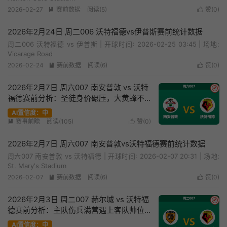
2026-02-27
赛前数据
阅读(5)
赞(
0
)


2026年2月24日 周二006 沃特福德vs伊普斯赛前统计数据
周二006 沃特福德 vs 伊普斯 | 开球时间: 2026-02-25 03:45 | 场地:
Vicarage Road
2026-02-24
赛前数据
阅读(6)
赞(
0
)


2026年2月7日 周六007 南安普敦 vs 沃特
✔
福德赛前分析：圣徒身价碾压，大黄蜂不
败金身能否告破？
AI置信度：中
赛事前瞻
阅读(105)
赞(
0
)


2026年2月7日 周六007 南安普敦vs沃特福德赛前统计数据
周六007 南安普敦 vs 沃特福德 | 开球时间: 2026-02-07 20:31 | 场地:
St. Mary's Stadium
2026-02-07
赛前数据
阅读(6)
赞(
0
)


2026年2月3日 周二007 赫尔城 vs 沃特福
✔
德赛前分析：主队伤兵满营遇上客队帅位
真空，浅盘之下暗藏什么玄机？
AI置信度：中