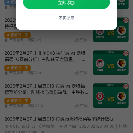
立即添加
AI置信度：低
赛事前瞻
阅读(222)
赞(
0
)


不再提示
2026年3月16日 北单358 戈尔韦联 vs 沃
✔
特福德赛前分析：客队防线崩盘，主队能
否借机反弹？是否合理？
AI置信度：中
赛事前瞻
阅读(32)
赞(
0
)


2026年2月27日 北单048 德里城 vs 沃特
✔
福德FC赛前分析：主队锋无力隐患，一球
小胜是否更具博弈价值？
AI置信度：中
赛事前瞻
阅读(26)
赞(
0
)


2026年2月27日 周五013 布城 vs 沃特福
✔
德赛前分析：防线核心重伤缺阵，主胜数
据大幅飙升是否暗藏冷门？
AI置信度：中
赛事前瞻
阅读(123)
赞(
0
)


2026年2月27日 周五013 布城vs沃特福德赛前统计数据
周五013 布城 vs 沃特福德 | 开球时间: 2026-02-28 04:00 | 场地:
Ashton Gate Stadium