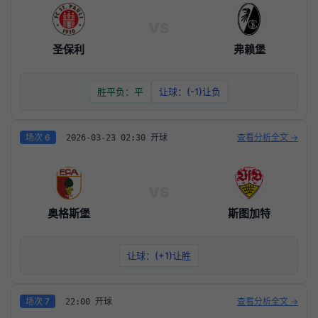
VS
圣保利
弗赖堡
胜平负：平
让球：(-1)让负
场次 6
查看分析全文 →
2026-03-23 02:30 开球
VS
奥格斯堡
斯图加特
让球：(+1)让胜
场次 7
查看分析全文 →
22:00 开球