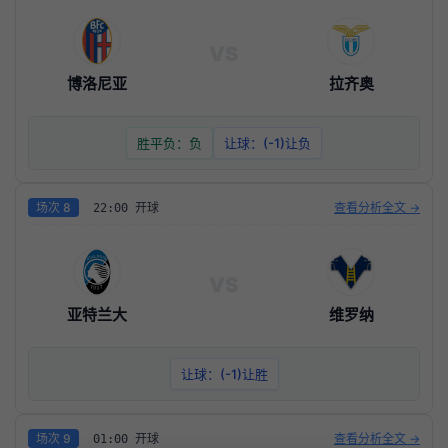
VS
博洛尼亚
拉齐奥
胜平负：负
让球：(-1)让负
场次 8
查看分析全文 →
22:00 开球
VS
亚特兰大
维罗纳
让球：(-1)让胜
场次 9
查看分析全文 →
01:00 开球