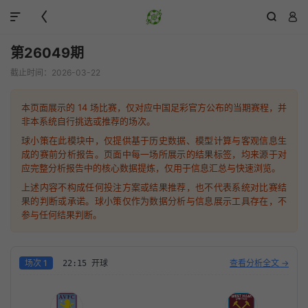




第26049期
截止时间：2026-03-22
本页面展示的 14 场比赛，仅对应中国足彩官方公布的当期赛程，并
非本系统自行挑选或推荐的场次。
球小策在此模块中，仅提供基于历史数据、模型计算与客观信息生
成的赛前分析报告。页面中每一场所展示的结果标签，均来源于对
应完整分析报告中的核心数据提炼，仅用于信息汇总与快速浏览。
上述内容不构成任何投注方案或结果推荐，也不代表系统对比赛结
果的判断或承诺。球小策仅作为数据分析与信息展示工具存在，不
参与任何结果判断。
场次 1
查看分析全文 →
22:15 开球