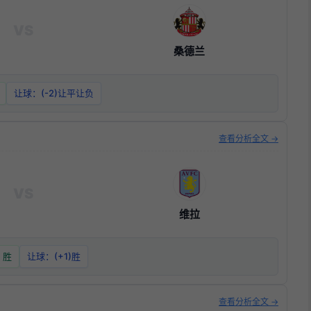
VS
桑德兰
让球：(-2)让平让负
查看分析全文 →
VS
维拉
：胜
让球：(+1)胜
查看分析全文 →