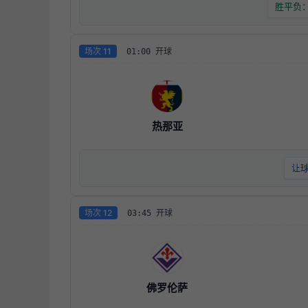
胜平负
场次 11
01:00 开球
热那亚
让球
场次 12
03:45 开球
佛罗伦萨