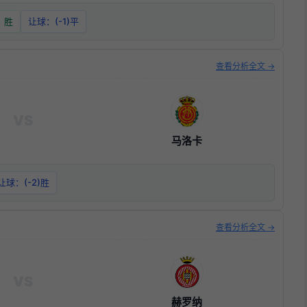
：胜
让球：(-1)平
查看分析全文 →
VS
马洛卡
让球：(-2)胜
查看分析全文 →
VS
赫罗纳