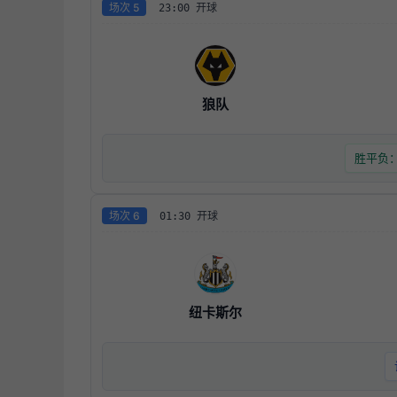
场次 5
23:00 开球
狼队
胜平负
场次 6
01:30 开球
纽卡斯尔