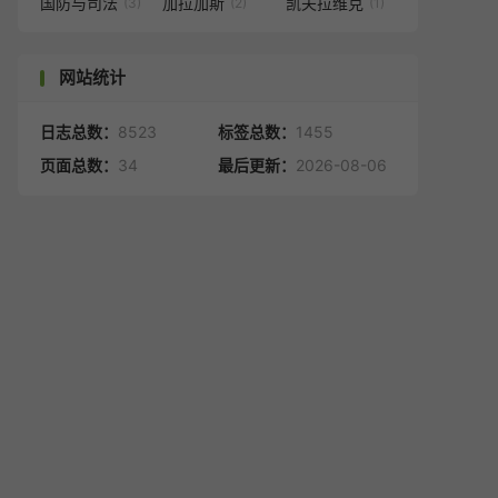
国防与司法
加拉加斯
凯夫拉维克
(3)
(2)
(1)
网站统计
日志总数：
8523
标签总数：
1455
页面总数：
34
最后更新：
2026-08-06