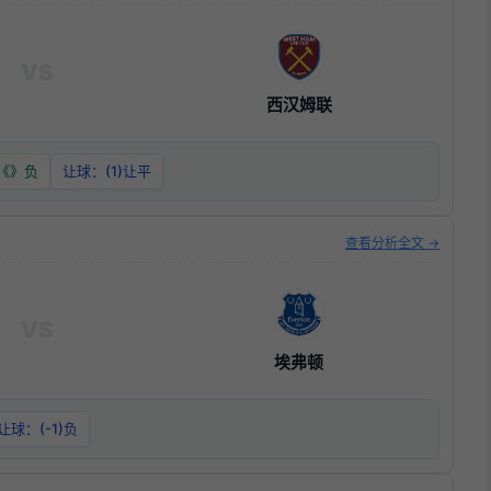
VS
西汉姆联
《》负
让球：(1)让平
查看分析全文 →
VS
埃弗顿
让球：(-1)负