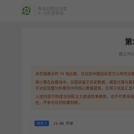
赛事前瞻有深度
AI 分析更客观
第
截止时间：
本页面展示的 14 场比赛，仅对应中国足彩官方公布的
球小策在此模块中，仅提供基于历史数据、模型计算与客
于对应完整分析报告中的核心数据提炼，仅用于信息汇总
上述内容不构成任何投注方案或结果推荐，也不代表系
在，不参与任何结果判断。
场次 1
23:00 开球