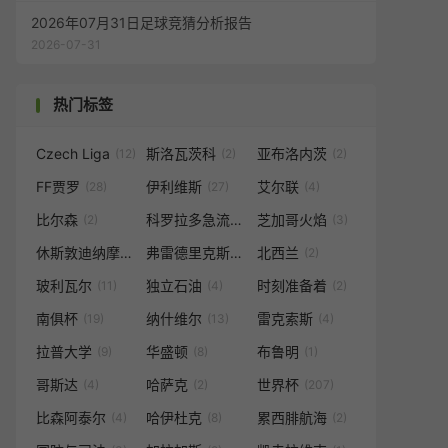
2026年07月31日足球竞猜分析报告
2026-07-31
热门标签
Czech Liga
斯洛瓦茨科
亚布洛内茨
(12)
(2)
(2)
FF贾罗
伊利维斯
艾尔联
(28)
(27)
(4)
比尔森
科罗拉多急流
芝加哥火焰
(2)
(4)
(3)
休斯敦迪纳摩
弗雷德里克斯塔
北西兰
(6)
(16)
(2)
玻利瓦尔
独立石油
时刻准备着
(11)
(4)
(2)
南俱杯
纳什维尔
雷克索斯
(19)
(13)
(4)
拉普大学
华盛顿
布鲁明
(9)
(8)
(1)
哥斯达
哈萨克
世界杯
(4)
(2)
(207)
比森阿泰尔
哈伊杜克
累西腓航海
(4)
(8)
(2)