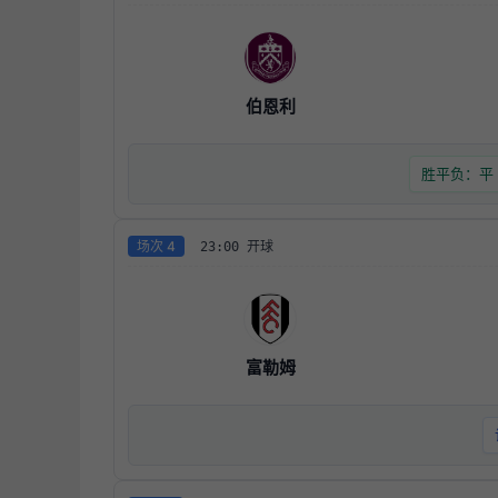
伯恩利
胜平负：平
场次 4
23:00 开球
富勒姆