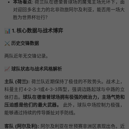
本场看点
: 荷兰队在德奎普球场的魔鬼主场光环下，面
对迎回多名主力的北非劲旅阿尔及利亚，能否用一场大
胜为世界杯壮行？
📊 1. 核心数据与战术博弈
⚔️ 历史交锋数据
两队近年无交锋记录。
📈 球队状态与战术风格解析
主队 (荷兰):
荷兰队近期保持了极佳的不败势头。战术上，
科曼主打4-2-3-1或4-3-3阵型，强调边路起球与中路的立
体打击。
球队在德奎普球场拥有极强的统治力，主场气势和
压迫感是他们的最大武器。
此外，球队中场控制力极强，
能够通过持续的传导撕扯对手防线。
客队 (阿尔及利):
阿尔及利亚在世预赛非洲区表现出色，近