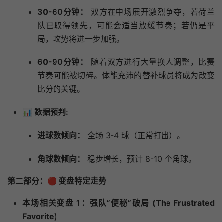
30-60分钟：
双方在中场展开激烈争夺，若荷兰
队已取得领先，可能会适当放缓节奏；若仍是平
局，攻势将进一步加强。
60-90分钟：
随着双方进行大量换人调整，比赛
节奏可能被切碎。体能充沛的替补球员将成为改变
比分的关键。
📊 数据预判:
进球数倾向：
全场 3-4 球（正常打出）。
角球数倾向：
稳步增长，预计 8-10 个角球。
第二部分：🔴 变盘特定走势
本场相关变盘 1：强队”便秘”破局 (The Frustrated
Favorite)