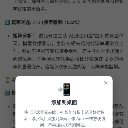
于高位。综合各项量化指标，3-0 是本场比赛最符合数
学逻辑的平衡点。
2️⃣
概率次选:
2-0
(模型概率: 15.2%)
矩阵分析：
该比分是主队“经济适用型”胜利的典型体
现。模型数据显示，主队在领先后的控球率通常会上
升，倾向于控制节奏以避免受伤。若主队在上半场确立
两球优势，下半场大幅轮换后将比分锁定在 2-0 的概
率将显著提升，这是仅次于大胜的第二大概率模型解。
⏳ 4.4 半场/全场走势概率 (主队在前)
×
📲
1️⃣
概率首选:
胜-胜
(模型概率: 45%)
添加到桌面
走势推演：
数据显示，荷兰队在主场面对非欧洲强队
将【足球赛事前瞻 | AI 智能分析 | 足球数据解
时，往往具备极强的“抢开局”能力。结合阿尔及利亚客
读 - 球小策】添加到桌面，像 App 一样方便访
场作战可能存在的慢热问题，模型推演认为：主队凭借
问，不再担心找不到网址。