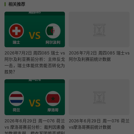
相关推荐
2026年7月2日 周四085 瑞士 vs
2026年7月2日 周四085 瑞士vs
阿尔及利亚赛前分析：主帅反戈
阿尔及利赛前统计数据
一击，瑞士体能优势能否转化为
胜势？
2026年6月29日 周一076 荷兰
2026年6月29日 周一076 荷兰
vs 摩洛哥赛前分析：裁判因素叠
vs摩洛哥赛前统计数据
加数据走弱，橙衣军团能否顺利