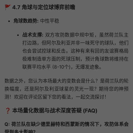
🚩 4.7 角球与定位球博弈前瞻
角球数趋势:
中性平稳
战术支撑:
双方攻防数据中规中矩，虽然荷兰队主
打边路，但阿尔及利亚并非一味死守的球队，他们
也会尝试控球和反击。这种有来有回的友谊赛格局
极难制造单方面的死球压制，预计角球数将维持在
联赛平均水平 (8-10个)，无爆发迹象。
数据之外，您认为本场最大的变数会是什么？是荷兰队的轮
换幅度，还是阿尔及利亚球星的灵光一现？期待您的神预
测！欢迎在评论区留下您的看法，一起交流探讨！
❓ 本场量化数据与战术深度答疑 (FAQ)
Q: 荷兰队在缺少德里赫特和西蒙斯的情况下，攻防体系会
受到多大影响？