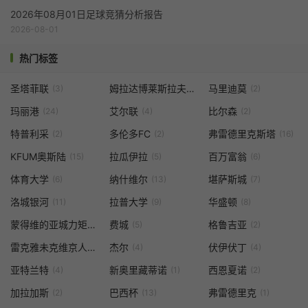
2026年08月01日足球竞猜分析报告
2026-08-01
热门标签
圣塔菲联
姆拉达博莱斯拉夫
马里迪莫
(3)
(1)
(2)
玛丽港
艾尔联
比尔森
(24)
(4)
(2)
特普利采
多伦多FC
弗雷德里克斯塔
(2)
(2)
(16)
KFUM奥斯陆
拉瓜伊拉
百万富翁
(15)
(5)
(6)
体育大学
纳什维尔
堪萨斯城
(6)
(13)
(7)
洛城银河
拉普大学
华盛顿
(11)
(9)
(8)
蒙得维的亚城力矩
费城
格鲁吉亚
(1)
(5)
(2)
雷克雅未克维京人
杰尔
伏伊伏丁
(4)
(4)
(4)
亚特兰特
新奥里藏蒂诺
西恩夏诺
(4)
(1)
(2)
加拉加斯
巴西杯
弗雷德里克
(2)
(13)
(1)