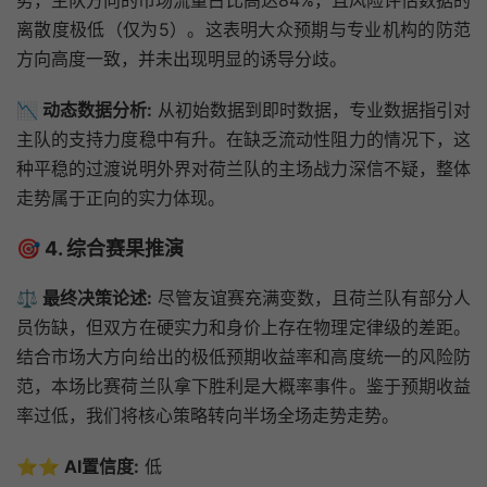
势，主队方向的市场流量占比高达84%，且风险评估数据的
离散度极低（仅为5）。这表明大众预期与专业机构的防范
方向高度一致，并未出现明显的诱导分歧。
📉 动态数据分析:
从初始数据到即时数据，专业数据指引对
主队的支持力度稳中有升。在缺乏流动性阻力的情况下，这
种平稳的过渡说明外界对荷兰队的主场战力深信不疑，整体
走势属于正向的实力体现。
🎯 4. 综合赛果推演
⚖️ 最终决策论述:
尽管友谊赛充满变数，且荷兰队有部分人
员伤缺，但双方在硬实力和身价上存在物理定律级的差距。
结合市场大方向给出的极低预期收益率和高度统一的风险防
范，本场比赛荷兰队拿下胜利是大概率事件。鉴于预期收益
率过低，我们将核心策略转向半场全场走势走势。
⭐⭐ AI置信度:
低