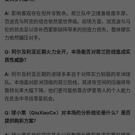
A:
影响客观存在但并非致命。荷兰队中卫储备极度丰厚，
范迪克与阿克的组合依然是世界级。前场方面，加克波与马
伦的状态足以弥补西蒙斯缺阵带来的创造力损失，整体硬实
力依然碾压对手。
Q: 阿尔及利亚近期火力全开，本场能否对荷兰防线造成实
质性威胁？
A:
阿尔及利亚近期的进球多来自于对阵实力较弱的非洲球
队。本场面对欧洲顶级的荷兰防线，其进攻空间的压缩将导
致转化率大幅下降。他们更可能依靠古伊里等人的个人能力
在反击中寻找零星机会。
Q: 球小策（QiuXiaoCe）对本场的分析结论是什么？是否
提供购彩方案？