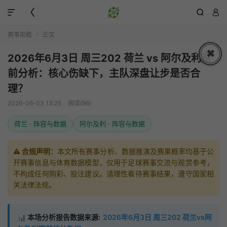




赛事前瞻
正文

✖
2026年6月3日 周三202 荷兰 vs 阿尔及利赛
前分析：核心伤缺下，主队深盘让步是否合
理？
2026-06-03 13:25
阅读(
96
)
荷兰 · 阵容与数据
阿尔及利 · 阵容与数据
⚠️ 合规声明：
本文所有赛事分析、数据推演及赛果概率均基于公
开赛事信息与体育数据模型，仅用于足球赛事交流与观赏参考，
不构成任何购彩、投注建议。请理性看待赛事结果，遵守国家相
关法律法规。
📊 本场分析报告数据来源:
2026年6月3日 周三202 荷兰vs阿