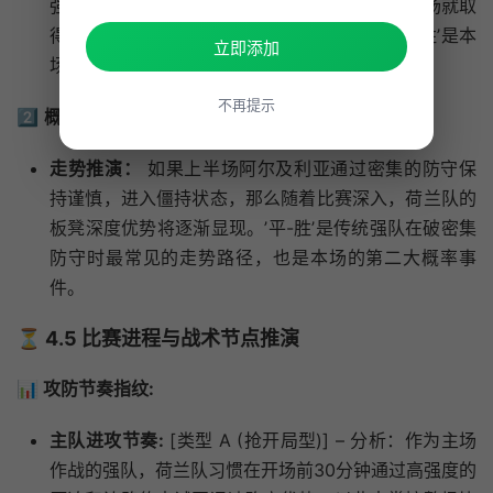
强大的中场控制力和边路冲击，极有可能在上半场就取
得领先，并将优势稳稳保持到终场。因此，’胜-胜’是本
立即添加
场高权重的走势路径。
不再提示
2️⃣
概率次选:
平-胜
(模型概率: 22%)
走势推演：
如果上半场阿尔及利亚通过密集的防守保
持谨慎，进入僵持状态，那么随着比赛深入，荷兰队的
板凳深度优势将逐渐显现。’平-胜’是传统强队在破密集
防守时最常见的走势路径，也是本场的第二大概率事
件。
⏳ 4.5 比赛进程与战术节点推演
📊 攻防节奏指纹:
主队进攻节奏:
[类型 A (抢开局型)] – 分析：作为主场
作战的强队，荷兰队习惯在开场前30分钟通过高强度的