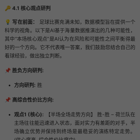
🔑 4.1 核心观点研判
💡 写在前面：
足球比赛充满未知，数据模型旨在提供一个
科学的视角。以下是AI基于海量数据推演出的几种可能性，
其中“本场核心观点”是AI认为在风险和可能性之间平衡得最
好的一个方向。它不代表唯一答案，我们鼓励您结合自己的
看球经验，做出独立判断。
📌 胜负方向研判:
方向研判:
胜
📌 高综合性价比方向:
观点1 (核心):
【半场全场走势方向】 胜-胜 – 荷兰队在
主场往往能迅速进入状态，面对实力有差距的对手，半
场确立优势并保持到终场是最稳妥的演练特定走势。
(信心度高, 综合性价比度中)