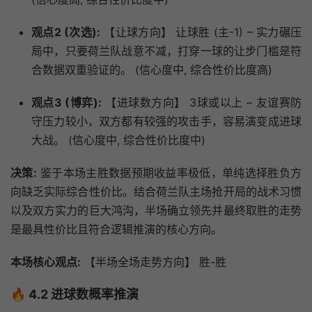
观点2 (次选):
【让球方向】 让球胜 (主-1) – 实力碾压
局中，只要荷兰队战意不减，打穿一球的让步门槛是符
合数据双重验证的。 (信心度中, 综合性价比度高)
观点3 (博弈):
【进球数方向】 3球或以上 – 友谊赛防
守压力较小，双方都有较强的攻击手，容易演变成进球
大战。 (信心度中, 综合性价比度中)
决策:
鉴于本场主胜数据预期收益率极低，单纯选择胜负方
向缺乏实际综合性价比。结合荷兰队主场抢开局的战术习惯
以及双方实力的巨大鸿沟，半场确立领先并最终取胜的走势
是最具性价比且符合逻辑推演的核心方向。
本场核心观点:
【半场全场走势方向】 胜-胜
🔥 4.2 进球数概率推演