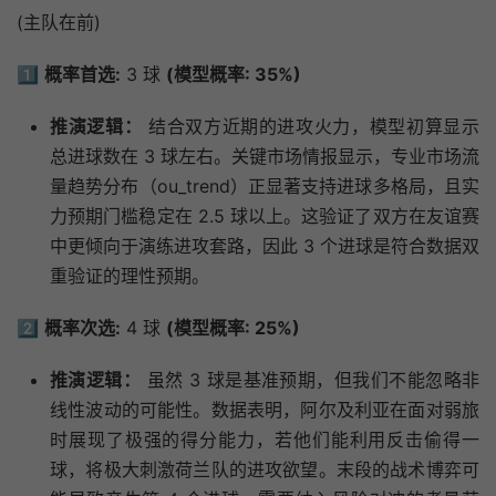
(主队在前)
1️⃣
概率首选:
3 球
(模型概率: 35%)
推演逻辑：
结合双方近期的进攻火力，模型初算显示
总进球数在 3 球左右。关键市场情报显示，专业市场流
量趋势分布（ou_trend）正显著支持进球多格局，且实
力预期门槛稳定在 2.5 球以上。这验证了双方在友谊赛
中更倾向于演练进攻套路，因此 3 个进球是符合数据双
重验证的理性预期。
2️⃣
概率次选:
4 球
(模型概率: 25%)
推演逻辑：
虽然 3 球是基准预期，但我们不能忽略非
线性波动的可能性。数据表明，阿尔及利亚在面对弱旅
时展现了极强的得分能力，若他们能利用反击偷得一
球，将极大刺激荷兰队的进攻欲望。末段的战术博弈可