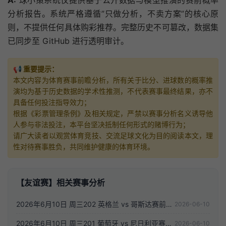
A:
球小策系统仅提供基于公开数据与模型推演的赛前概率
分析报告。系统严格遵循”只做分析，不卖方案”的核心原
则，不提供任何具体购彩推荐。完整历史不可篡改，数据集
已同步至 GitHub 进行透明审计。
📢 重要提示：
本文内容为体育赛事前瞻分析，所有关于比分、进球数的概率推
演均为基于历史数据的学术性推测，不代表赛事最终结果，亦不
具备任何投注指导效力；
根据《彩票管理条例》及相关规定，严禁以赛事分析名义诱导他
人参与非法投注，本平台坚决抵制任何形式的赌博行为；
请广大读者以观赏体育竞技、交流足球文化为目的阅读本文，理
性对待赛事胜负，共同维护健康的体育环境。
【友谊赛】相关赛事分析
2026年6月10日 周三202 英格兰 vs 哥斯达赛前分析：萨卡伤情引担忧，三狮军团能否大胜收官？
2026-06-10
2026年6月10日 周三201 葡萄牙 vs 尼日利亚赛前分析：主帅确认11人大轮换，主队深层让步是否合理？
2026-06-10