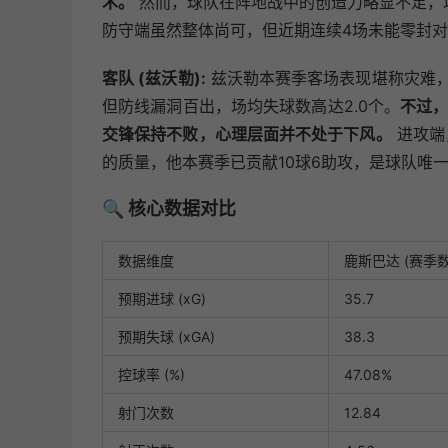
术。
然而，球队在阵地战中的创造力略显不足，场
防守端虽然整体尚可，但近期连续4场未能零封
客队 (兹沃勒):
兹沃勒本赛季客场表现堪称灾难，
但防线漏洞百出，场均失球数高达2.0个。
不过，
交锋保持不败，心理层面并不处于下风。
进攻端，
的质量，他本赛季已贡献10球6助攻，是球队唯
🔍 核心数据对比
数据维度
鹿斯巴达 (赛季数
预期进球 (xG)
35.7
预期失球 (xGA)
38.3
控球率 (%)
47.08%
射门次数
12.84