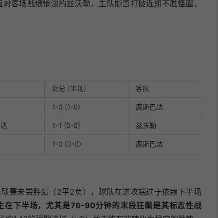
，面对客场战绩惨淡的兹沃勒，主队能否打破近期不胜怪圈，
比分 (半场)
客队
勒
1-0 (1-0)
鹿斯巴达
巴达
1-1 (0-0)
兹沃勒
勒
1-0 (0-0)
鹿斯巴达
联赛未尝胜绩（2平2负），球队在进攻端过于依赖下半场
生在下半场，尤其是76-90分钟的末段狂飙是其标志性战