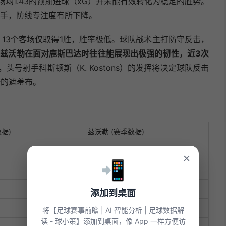
均1.43的预期进球（xG）并未能有效转化为稳定的胜势。
对手，防线专注度有所下降。
13个客场仅取得1胜，胜率极低。球队战术主打防守反击，
兹沃勒在面对鹿斯巴达时往往能展现出极强的韧性，近3次
头号射手科斯顿斯（K. Kostons）的发挥将决定球队反击
一的遮羞布。
据)
兹沃勒 (赛季数据)
29.2
×
📲
46.4
44.24%
添加到桌面
9.2
将【足球赛事前瞻 | AI 智能分析 | 足球数据解
读 - 球小策】添加到桌面，像 App 一样方便访