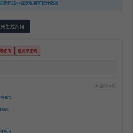
05 鹿斯巴达vs兹沃勒赛前统计数据
登录生成海报
场正确
胜负平正确
数据仅供参考
向 57%
 55%
向 60%