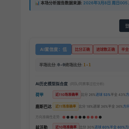
📊 本场分析报告数据来源:
2026年3月8日 周日0
AI置信度：低
比分正确
进球数正确
半全
半场比分:
0-0
终场比分:
1-1
AI历史模型拟合度
(同队/同赛事过往分析)
荷甲
近110场准确率
比分 26%
进球 53%
半全 43%
方
鹿斯巴达
近11场准确率
比分 18%
进球 36%
半全 36%
方向
方向准确性走势
兹沃勒
近10场准确率
比分 30%
进球 60%
半全 60%
方