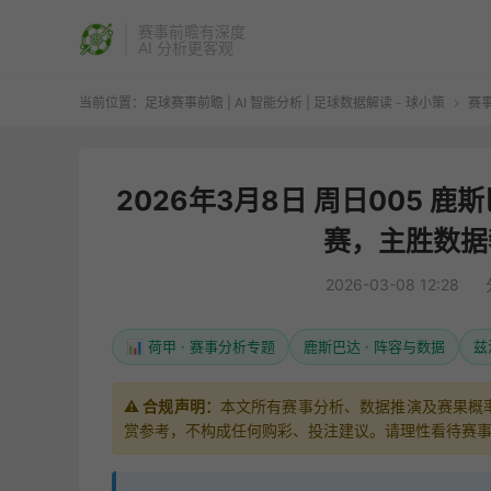
赛事前瞻有深度
AI 分析更客观
当前位置：
足球赛事前瞻 | AI 智能分析 | 足球数据解读 - 球小策
赛

2026年3月8日 周日005 
赛，主胜数据
2026-03-08 12:28
📊 荷甲 · 赛事分析专题
鹿斯巴达 · 阵容与数据
兹
⚠️ 合规声明：
本文所有赛事分析、数据推演及赛果概
赏参考，不构成任何购彩、投注建议。请理性看待赛