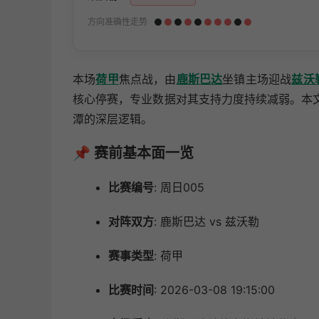
方向准确性走势
本场
荷甲
焦点战，由
鹿斯巴达
坐镇主场迎战
兹沃
核心停赛，专业数据对其支持力度持续减弱。本
潭的深层逻辑。
📌 赛前基本面一览
比赛编号
: 周日005
对阵双方
: 鹿斯巴达 vs 兹沃勒
赛事类型
: 荷甲
比赛时间
: 2026-03-08 19:15:00