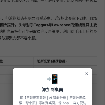
w）可能导致中场控制力下降，一旦进攻受阻，后防线的空档极易
，但近期状态有明显回暖迹象，近3场比赛拿下2胜，且场
提升，头号射手Taggart与Lawrence的连线是其主要
珀斯光荣极有可能采取稳守反击策略，利用对手压上后的身
意与凝聚力都不容小觑。
据)
珀斯光荣 (赛季数据)
20.2
×
📲
20.4
45%
添加到桌面
11.8
将【足球赛事前瞻 | AI 智能分析 | 足球数据解
读 - 球小策】添加到桌面，像 App 一样方便访