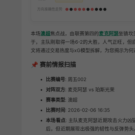
方向准确性走势
本场
澳超
焦点战，由联赛第四的
麦克阿瑟
坐镇坎
于，主队刚取得一场6-2的大胜，人气正旺，
文将通过交易热度与xG模型拆解，为您揭示为何
📌 赛前情报扫描
比赛编号
: 周五002
对阵双方
: 麦克阿瑟 vs 珀斯光荣
赛事类型
: 澳超
比赛时间
: 2026-02-06 16:35
本场看点
: 主队麦克阿瑟近期攻击火力
后，但近期展现出极强的韧性与反弹势头