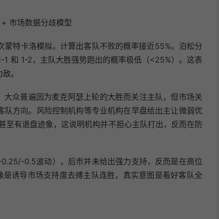
型 + 市场数据分歧模型
00次蒙特卡洛模拟，计算出客队不败的概率接近55%。泊松分
1 和 1-2，主队大胜强势跑出的概率极低（<25%）。这表
力敌。
”。大众普遍因为麦克阿瑟上轮的大胜而关注主队，但市场关
客队方向。风险控制机构等专业机构在早盘给出主让微弱优
，甚至有退盘迹象，这说明机构并不担心主队打出，反而在防
.25/-0.5波动），后市并未给出强力支持，反而是在高位
更像是诱导市场支持度去搏主队连胜，真实意图是看好客队全