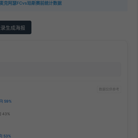
2 麦克阿瑟FCvs珀斯赛前统计数据
登录生成海报
数据仅供参考
向 59%
 43%
向 53%