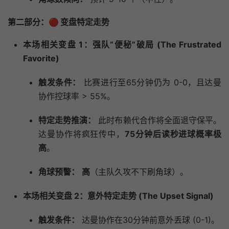
第二部分：🔴 变盘特定走势
本场相关变盘 1：强队”便秘”破局 (The Frustrated
Favorite)
触发条件：
比赛进行至65分钟仍为 0-0，且达曼
协作控球率 > 55%。
特定走势推演：
此时布赖代合作将全面退守保平。
达曼协作将疯狂传中，
75分钟后读秒进球概率极
高
。
角球预警：
高
（主队久攻不下刷角球）。
本场相关变盘 2：意外特定走势 (The Upset Signal)
触发条件：
达曼协作在30分钟前意外丢球 (0-1)。