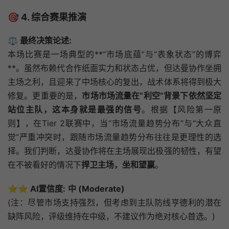
🎯 4. 综合赛果推演
⚖️ 最终决策论述:
本场比赛是一场典型的**“市场底蕴”与“表象状态”的博弈
**。虽然布赖代合作纸面实力和状态占优，但达曼协作坐拥
主场之利，且迎来了中场核心的复出，战术体系将得到极大
修复。更重要的是，
市场市场流量在“利空”背景下依然坚定
站位主队，这本身就是最强的信号
。根据【风险第一原
则】，在Tier 2联赛中，当“市场流量趋势分布”与“大众直
觉”严重冲突时，跟随市场流量趋势分布往往是更理性的选
择。我们判断，达曼协作将在主场展现出极强的韧性，有望
在不被看好的情况下
捍卫主场，坐和望赢
。
⭐⭐ AI置信度:
中 (Moderate)
(注：尽管市场支持强烈，但考虑到主队防线亨德利的潜在
缺阵风险，评级维持在中级，不建议作为绝对核心首选。)