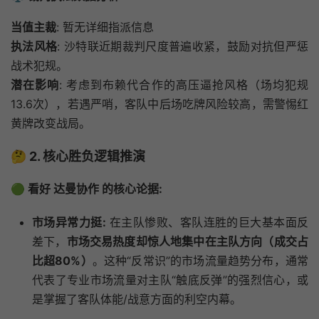
当值主裁
: 暂无详细指派信息
执法风格
: 沙特联近期裁判尺度普遍收紧，鼓励对抗但严惩
战术犯规。
潜在影响
: 考虑到布赖代合作的高压逼抢风格（场均犯规
13.6次），若遇严哨，客队中后场吃牌风险较高，需警惕红
黄牌改变战局。
🤔 2. 核心胜负逻辑推演
🟢 看好 达曼协作 的核心论据:
市场异常力挺:
在主队惨败、客队连胜的巨大基本面反
差下，
市场交易热度却惊人地集中在主队方向（成交占
比超80%）
。这种“反常识”的市场流量趋势分布，通常
代表了专业市场流量对主队“触底反弹”的强烈信心，或
是掌握了客队体能/战意方面的利空内幕。