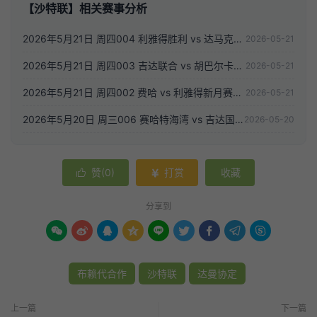
【沙特联】相关赛事分析
2026年5月21日 周四004 利雅得胜利 vs 达马克赛前分析：争冠生死战遭遇伤病潮，主队大胜让步是否合理？
2026-05-21
2026年5月21日 周四003 吉达联合 vs 胡巴尔卡德西亚赛前分析：主队急需抢分，为何数据却大幅看衰？
2026-05-21
2026年5月21日 周四002 费哈 vs 利雅得新月赛前分析：争冠生死战，新月残阵能否打穿深盘？
2026-05-21
2026年5月20日 周三006 赛哈特海湾 vs 吉达国民赛前分析：主队防线崩盘，客队能否大胜穿盘？
2026-05-20
赞(
0
)
打赏
收藏


分享到









布赖代合作
沙特联
达曼协定
上一篇
下一篇