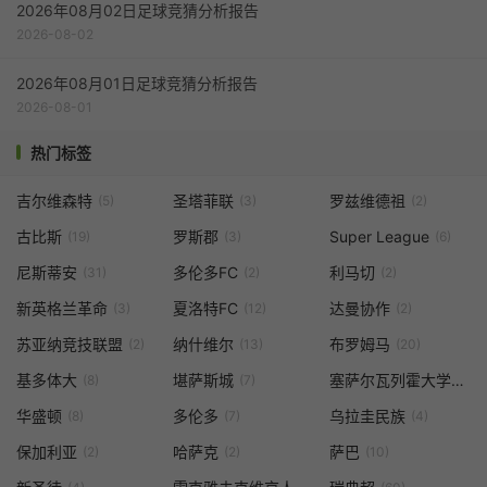
2026年08月02日足球竞猜分析报告
2026-08-02
2026年08月01日足球竞猜分析报告
2026-08-01
热门标签
吉尔维森特
圣塔菲联
罗兹维德祖
(5)
(3)
(2)
古比斯
罗斯郡
Super League
(19)
(3)
(6)
尼斯蒂安
多伦多FC
利马切
(31)
(2)
(2)
新英格兰革命
夏洛特FC
达曼协作
(3)
(12)
(2)
苏亚纳竞技联盟
纳什维尔
布罗姆马
(2)
(13)
(20)
基多体大
堪萨斯城
塞萨尔瓦列霍大学
(8)
(7)
(7)
华盛顿
多伦多
乌拉圭民族
(8)
(7)
(4)
保加利亚
哈萨克
萨巴
(2)
(2)
(10)