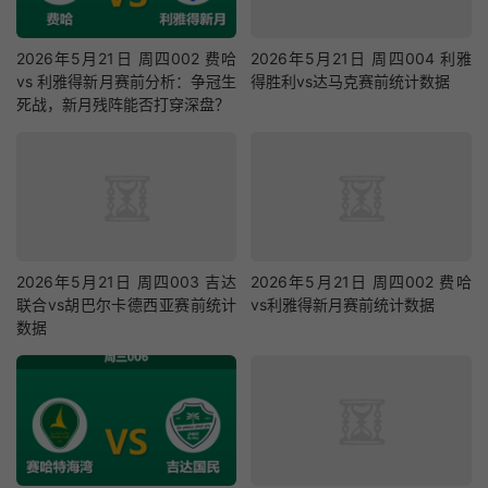
2026年5月21日 周四002 费哈
2026年5月21日 周四004 利雅
vs 利雅得新月赛前分析：争冠生
得胜利vs达马克赛前统计数据
死战，新月残阵能否打穿深盘？
2026年5月21日 周四003 吉达
2026年5月21日 周四002 费哈
联合vs胡巴尔卡德西亚赛前统计
vs利雅得新月赛前统计数据
数据