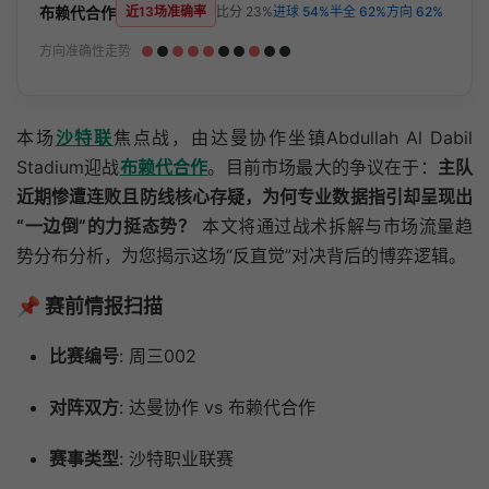
布赖代合作
近13场准确率
比分 23%
进球 54%
半全 62%
方向 62%
方向准确性走势
本场
沙特联
焦点战，由达曼协作坐镇Abdullah Al Dabil
Stadium迎战
布赖代合作
。目前市场最大的争议在于：
主队
近期惨遭连败且防线核心存疑，为何专业数据指引却呈现出
“一边倒”的力挺态势？
本文将通过战术拆解与市场流量趋
势分布分析，为您揭示这场“反直觉”对决背后的博弈逻辑。
📌 赛前情报扫描
比赛编号
: 周三002
对阵双方
: 达曼协作 vs 布赖代合作
赛事类型
: 沙特职业联赛