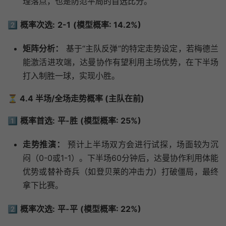
理落点，也是防范平局的首选比分。
2️⃣
概率次选:
2-1
(模型概率: 14.2%)
矩阵分析：
基于“主队反弹”的特定走势设定，若梅德兰
能激活进攻端，达曼协作有望利用主场优势，在下半场
打入制胜一球，实现小胜。
⏳ 4.4 半场/全场走势概率 (主队在前)
1️⃣
概率首选:
平-胜
(模型概率: 25%)
走势推演：
预计上半场双方会进行试探，场面较为沉
闷（0-0或1-1）。下半场60分钟后，达曼协作利用体能
优势或替补奇兵（如登贝莱的冲击力）打破僵局，最终
拿下比赛。
2️⃣
概率次选:
平-平
(模型概率: 22%)