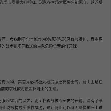
的反击质量大打折扣。球队在客场大概率只能死守，缺乏反
较严，考虑到墨尔本城作为澳超球队球风较为粗犷，且本场
沿的战术犯规导致送给主队危险位置的任意球。
传奇人物，其首秀必将极大地提振更衣室士气。蔚山主场在
面前的求胜欲将覆盖体能上的生疏。
服近30度的温差，更面临锋线核心全伤的窘境。没有了莱
蔚山防线构成实质性威胁，这让蔚山可以肆无忌惮地压上进