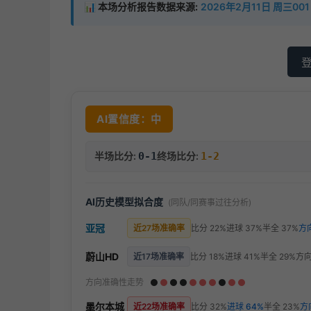
📊 本场分析报告数据来源:
2026年2月11日 周三0
AI置信度：中
半场比分:
0-1
终场比分:
1-2
AI历史模型拟合度
(同队/同赛事过往分析)
亚冠
近27场准确率
比分 22%
进球 37%
半全 37%
方向
蔚山HD
近17场准确率
比分 18%
进球 41%
半全 29%
方向
方向准确性走势
墨尔本城
近22场准确率
比分 32%
进球 64%
半全 23%
方