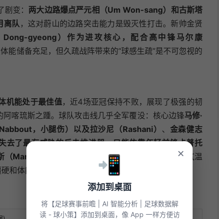
了剧变：
两大边路爆点严元相（Um Won-sang）和古斯塔
1月离队
，这对蔚山的边路突击能力是毁灭性打击。新帅金贤
Dong-gyeong）
作为进攻核心，配合高中锋
马尔康
体能储备充足，但久疏战阵带来的“球感生疏”是不可忽视的
体机能处于最佳值
，近4场亚冠保持不败，展现了极强的韧
的阿喀琉斯之踵。球队攻击线几乎全军覆没：核心边锋
马修·
abbout，小腿伤）
以及
拉沙尼（Rashani）
、
金森健志
失去了最有威胁的反击推进器，只能依靠年轻前锋
卡普托
×
Marcus Younis）
。此外，从炎热的澳大利亚飞抵气温
📲
僵硬和体能透支。
添加到桌面
将【足球赛事前瞻 | AI 智能分析 | 足球数据解
读 - 球小策】添加到桌面，像 App 一样方便访
据)
墨尔本城 (赛季数据)