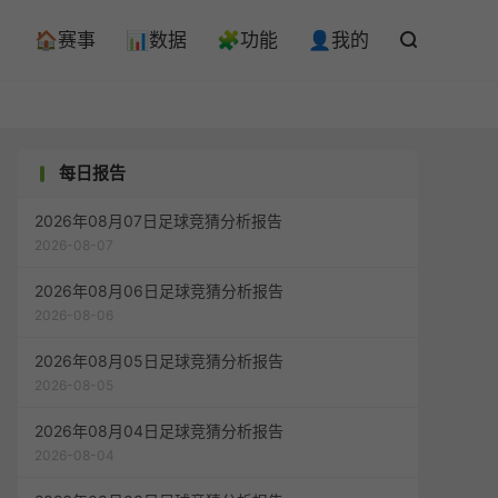

🏠赛事
📊数据
🧩功能
👤我的

每日报告
2026年08月07日足球竞猜分析报告
2026-08-07
2026年08月06日足球竞猜分析报告
2026-08-06
2026年08月05日足球竞猜分析报告
2026-08-05
2026年08月04日足球竞猜分析报告
2026-08-04