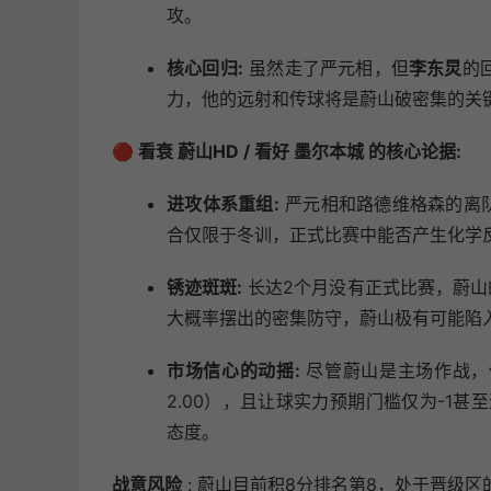
攻。
核心回归:
虽然走了严元相，但
李东炅
的
力，他的远射和传球将是蔚山破密集的关
🔴 看衰 蔚山HD / 看好 墨尔本城 的核心论据:
进攻体系重组:
严元相和路德维格森的离
合仅限于冬训，正式比赛中能否产生化学
锈迹斑斑:
长达2个月没有正式比赛，蔚山
大概率摆出的密集防守，蔚山极有可能陷入
市场信心的动摇:
尽管蔚山是主场作战，
2.00），且让球实力预期门槛仅为-1甚
态度。
战意风险
: 蔚山目前积8分排名第8，处于晋级区