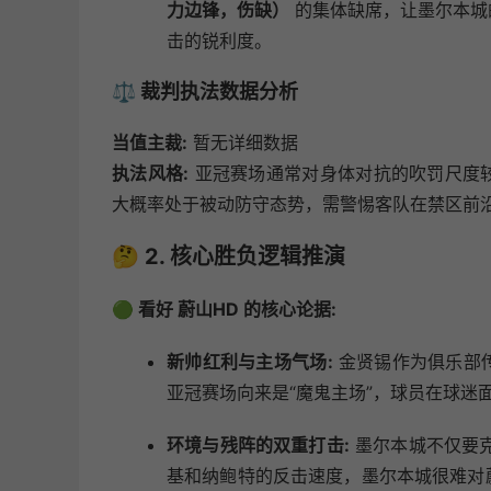
力边锋，伤缺）
的集体缺席，让墨尔本城
击的锐利度。
⚖️ 裁判执法数据分析
当值主裁:
暂无详细数据
执法风格:
亚冠赛场通常对身体对抗的吹罚尺度
大概率处于被动防守态势，需警惕客队在禁区前
🤔 2. 核心胜负逻辑推演
🟢 看好 蔚山HD 的核心论据:
新帅红利与主场气场:
金贤锡作为俱乐部
亚冠赛场向来是“魔鬼主场”，球员在球迷
环境与残阵的双重打击:
墨尔本城不仅要克
基和纳鲍特的反击速度，墨尔本城很难对