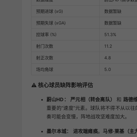
预期进球 (xG)
数据暂缺
预期失球 (xGA)
数据暂缺
控球率 (%)
51.3%
射门次数
11.2
射正次数
4.8
场均角球
5.0
⚠️ 核心球员缺阵影响评估
蔚山HD：
严元相（转会离队）
和
路德
重要的“速度”元素。球队将不得不从以往
奏可能会变慢，阵地战攻坚难度加大。
墨尔本城：
进攻端瘫痪
。
马修·莱基（主