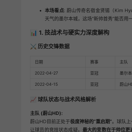
本场看点
: 蔚山传奇名宿金贤锡（Kim 
天气的墨尔本城，这场“新帅首秀”能否用
📊 1. 技战术与硬实力深度解构
⚔️ 历史交锋数据
日期
赛事
主队
2022-04-27
亚冠
墨尔本
2022-04-15
亚冠
蔚山H
📈 球队状态与战术风格解析
主队 (蔚山HD):
蔚山HD目前正处于
极度神秘的“重启期”
。球队上
让球员的竞技状态成疑。
最大的变数在于帅位更