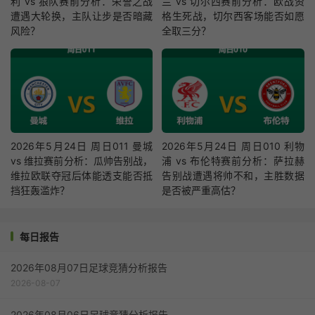
利 vs 狼队赛前分析：荣誉之战
兰 vs 切尔西赛前分析：欧战资
遭遇大轮换，主队让步是否暗藏
格生死战，切尔西客场能否如愿
风险？
全取三分？
2026年5月24日 周日011 曼城
2026年5月24日 周日010 利物
vs 维拉赛前分析：瓜帅告别战，
浦 vs 布伦特赛前分析：萨拉赫
维拉欧联夺冠后体能透支能否抵
告别战遭遇将帅不和，主胜数据
挡狂轰滥炸？
是否被严重高估？
每日报告
2026年08月07日足球竞猜分析报告
2026-08-07
2026年08月06日足球竞猜分析报告