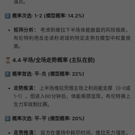
落点。
2️⃣
概率次选:
1-2
(模型概率: 14.2%)
矩阵分析：
考虑到维拉下半场体能崩盘的风险极高，
布伦特利用反击读秒进球的特定走势在模型中权重很
高。
⏳ 4.4 半场/全场走势概率 (主队在前)
1️⃣
概率首选:
平-负
(模型概率: 22%)
走势推演：
上半场维拉凭借主场之利尚能支撑（0-0或
1-1），但进入60分钟后，体能瓶颈显现，布伦特换上
生力军收割比赛。
2️⃣
概率次选:
平-平
(模型概率: 20%)
走势推演：
双方在僵持中耗尽时间，维拉无力强攻，