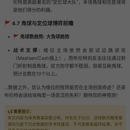
伦特是英超著名的“定位球大队”，本场角球和任意球将
是他们得分的利器。
🚩 4.7 角球与定位球博弈前瞻
🚩 角球数趋势:
大角球趋势
战术支撑:
维拉主场依然会尝试边路进攻
（Maatsen/Cash插上），而布伦特的反击往往通过射
门折射制造角球。双方防守都不稳固，容易互刷角球，
预计总数在10个以上。
…数据之外，您认为维拉的残阵能否在主场创造奇迹？还是
布伦特会送给埃梅里一场苦涩的失利？期待您的神预测！
📢 重要提示：
本文内容为体育赛事前瞻分析，所有关于比分、进球数的概率推
演均为基于历史数据的学术性推测，不代表赛事最终结果，亦不