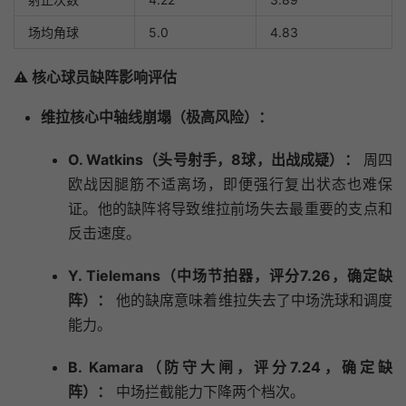
场均角球
5.0
4.83
⚠️ 核心球员缺阵影响评估
维拉核心中轴线崩塌（极高风险）：
O. Watkins（头号射手，8球，出战成疑）：
周四
欧战因腿筋不适离场，即便强行复出状态也难保
证。他的缺阵将导致维拉前场失去最重要的支点和
反击速度。
Y. Tielemans（中场节拍器，评分7.26，确定缺
阵）：
他的缺席意味着维拉失去了中场洗球和调度
能力。
B. Kamara（防守大闸，评分7.24，确定缺
阵）：
中场拦截能力下降两个档次。