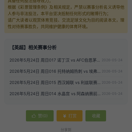
具备任何投注指导效力；
根据《彩票管理条例》及相关规定，严禁以赛事分析名义诱导他
人参与非法投注，本平台坚决抵制任何形式的赌博行为；
请广大读者以观赏体育竞技、交流足球文化为目的阅读本文，理
性对待赛事胜负，共同维护健康的体育环境。
【英超】相关赛事分析
2026年5月24日 周日017 诺丁汉 vs AFC伯恩茅斯赛前分析：伊劳拉告别战，伯恩茅斯客场能否全取三分？
2026-05-24
2026年5月24日 周日016 托特纳姆热刺 vs 埃弗顿赛前分析：保级生死战遭遇伤病潮，主队大胜预期是否合理？
2026-05-24
2026年5月24日 周日015 西汉姆联 vs 利兹联赛前分析：保级生死战遭遇大面积伤停，主队让步是否过深？
2026-05-24
2026年5月24日 周日014 水晶宫 vs 阿森纳赛前分析：双方均留力欧战决赛，阿森纳客胜数据是否被高估？
2026-05-24
赞(
0
)
打赏
收藏


分享到