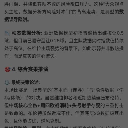
胜门槛，并降低客队不败的风险敞口压力。这种“大众观点
买主胜，数据分析方风险对冲门”的背离走势，是典型的
数
据误导陷阱
。
📉 动态数据分析:
亚洲数据模型初指普遍给出维拉让0.5
球，但目前已退守至让0.25球，且主队数据实时指数值持续
处于高位。在维拉主场强势的背景下，如此示弱并非散热操
作，而是真实的信心流失。
🎯 4. 综合赛果推演
⚖️ 最终决策论述:
本场比赛是一场典型的“基本面（连胜）”与“隐性数据（伤
病/体能）”的对决。虽然维拉排名和近期战绩碾压布伦特，
但
中场核心全伤+周四欧战消耗+头号射手存疑
的三重打击
是致命的。布伦特虽然近况不佳，但其底层xG数据极其出
色，且体能占优，球风克制。