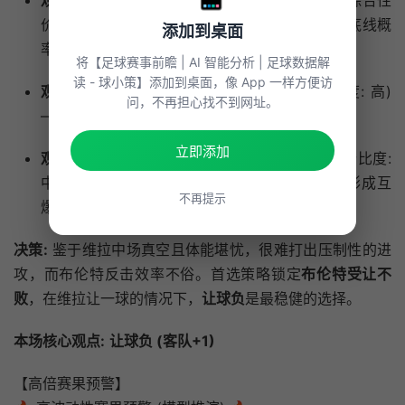
观点1 (核心):
让球负 (布伦特 +1)
(信心度: 高, 综合性
价比度: 中) ——
维拉残阵难大胜，布伦特守住底线概
添加到桌面
率极大。
将【足球赛事前瞻 | AI 智能分析 | 足球数据解
读 - 球小策】添加到桌面，像 App 一样方便访
观点2 (次选):
平局
(信心度: 中, 综合性价比度: 高)
问，不再担心找不到网址。
——
双方各缺一口气，1-1是最合理的结局。
立即添加
观点3 (博弈):
全场大 2.5
(信心度: 中, 综合性价比度:
中) ——
维拉防线不稳，布伦特反击犀利，易形成互
不再提示
爆。
决策:
鉴于维拉中场真空且体能堪忧，很难打出压制性的进
攻，而布伦特反击效率不俗。首选策略锁定
布伦特受让不
败
，在维拉让一球的情况下，
让球负
是最稳健的选择。
本场核心观点:
让球负 (客队+1)
【高倍赛果预警】