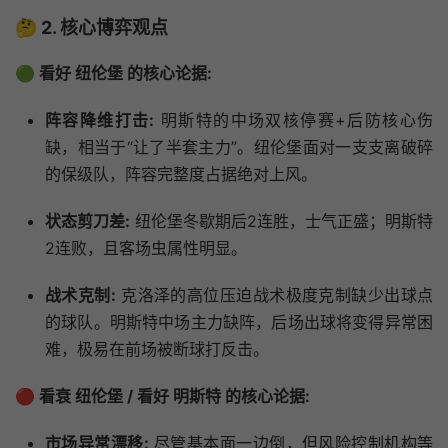
🤔 2. 核心博弈观点
🟢 看好 纽伦堡 的核心论据:
阵容降维打击:
明斯特的中场双核停赛+后防核心伤
缺，相当于“让了半套主力”。纽伦堡面对一支支离破碎
的保级队，阵容完整度占据绝对上风。
状态剪刀差:
纽伦堡冬歇期后2连胜，士气正盛；明斯特
2连败，且客场虫属性明显。
战术克制:
克洛泽的高位压迫战术极度克制缺少出球点
的球队。明斯特中场主力缺阵，后场出球将变得异常困
难，极易在前场被断球打反击。
🔴 看衰 纽伦堡 / 看好 明斯特 的核心论据:
市场异常漂移:
尽管基本面一边倒，但风险控制机构等