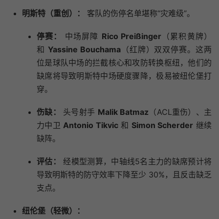
明斯特（重创）：
客队的伤停名单堪称“灾难级”。
停赛：
中场屏障
Rico Preißinger
（累积黄牌）
和
Yassine Bouchama
（红牌）双双停赛。这两
位是球队中场的拦截核心和攻防转换枢纽，他们的
缺席将导致明斯特中场硬度骤降，极易被纽伦堡打
穿。
伤缺：
头号射手
Malik Batmaz
（ACL重伤）、主
力中卫
Antonio Tikvic
和
Simon Scherder
继续
缺阵。
评估：
经模型测算，中轴线5名主力的缺席预计将
导致明斯特的防守效率下降至少 30%，且反击缺乏
支点。
纽伦堡（轻微）：