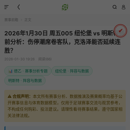




赛事前瞻
正文

✔
2026年1月30日 周五005 纽伦堡 vs 明斯特赛
前分析：伤停潮席卷客队，克洛泽能否延续连
胜？
2026-01-30 19:26
阅读(
66
)
📊 德乙 · 赛事分析专题
纽伦堡 · 阵容与数据
明斯特 · 阵容与数据
⚠️ 合规声明：
本文所有赛事分析、数据推演及赛果概率均基于公
开赛事信息与体育数据模型，仅用于足球赛事交流与观赏参考，
不构成任何购彩、投注建议。请理性看待赛事结果，遵守国家相
关法律法规。