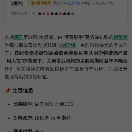
明斯特
近9场准确率
比分 11%
进球 56%
半全 22%
方向 44%
方向准确性走势
本场
德乙
第20轮焦点战，由“传奇射手”克洛泽执教的
纽伦堡
坐镇根德体育场迎战升班马
明斯特
。目前市场最大的争议在
于：
在纽伦堡冬歇期后豪取两连胜且客队明斯特遭遇严重
“用人荒”的背景下，为何专业机构的主胜预期收益率不降反
升？
本文将通过阵容深度拆解与战意博弈分析，为您揭示
数据背后的真实逻辑。
📌 比赛信息
比赛编号
: 周五005_北单005
对阵双方
: 纽伦堡 vs 明斯特
赛事类型
: 德乙