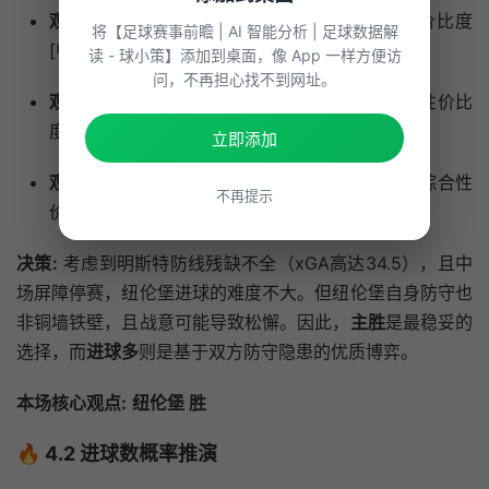
观点1 (核心):
纽伦堡 胜
(信心度[中], 综合性价比度
将【足球赛事前瞻 | AI 智能分析 | 足球数据解
[中])
读 - 球小策】添加到桌面，像 App 一样方便访
问，不再担心找不到网址。
观点2 (次选):
全场大 2.5 球
(信心度[中], 综合性价比
度[高])
立即添加
观点3 (博弈):
让球平 (纽伦堡-1)
(信心度[低], 综合性
不再提示
价比度[高])
决策:
考虑到明斯特防线残缺不全（xGA高达34.5），且中
场屏障停赛，纽伦堡进球的难度不大。但纽伦堡自身防守也
非铜墙铁壁，且战意可能导致松懈。因此，
主胜
是最稳妥的
选择，而
进球多
则是基于双方防守隐患的优质博弈。
本场核心观点:
纽伦堡 胜
🔥 4.2 进球数概率推演