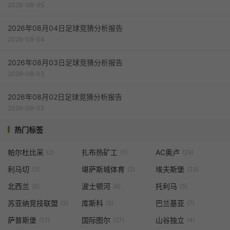
2026-08-05
2026年08月04日足球竞猜分析报告
2026-08-04
2026年08月03日足球竞猜分析报告
2026-08-03
2026年08月02日足球竞猜分析报告
2026-08-02
热门标签
帕尔杜比采
扎布热矿工
AC奥卢
(2)
(1)
(29)
利马切
堪萨斯城体育
埃夫斯堡
(2)
(2)
(23)
北西兰
波士顿河
托利马
(2)
(6)
(5)
苏亚纳竞技联盟
库斯科
巴兰基亚
(2)
(5)
(7)
萨普斯堡
国际图尔
山谷独立
(17)
(27)
(4)