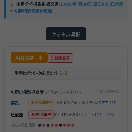
📊 本场分析报告数据来源:
2026年1月30日 周五005 纽伦堡
vs明斯特赛前统计数据
登录生成海报
AI置信度：中
进球数正确
半场比分:
0-0
终场比分:
1-1
AI历史模型拟合度
数据仅供参考
(同队/同赛事过往分析)
德乙
近91场准确率
比分 13%
进球 46%
半全 33%
方向 55%
纽伦堡
近9场准确率
比分 11%
进球 33%
半全 44%
方向 67%
方向准确性走势