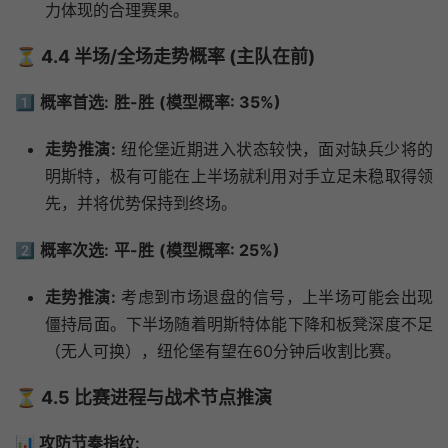
力体现的合理赛果。
⏳ 4.4 半场/全场走势概率 (主队在前)
1️⃣
概率首选:
胜-胜
(模型概率: 35%)
走势推演:
纽伦堡近期进入状态较快，面对缺兵少将的
明斯特，极有可能在上半场就利用对手立足未稳取得领
先，并将优势保持到终场。
2️⃣
概率次选:
平-胜
(模型概率: 25%)
走势推演:
考虑到市场退盘的信号，上半场可能会出现
僵持局面。下半场随着明斯特体能下降和板凳深度不足
（无人可换），纽伦堡有望在60分钟后收割比赛。
⏳ 4.5 比赛进程与战术节点推演
📊 攻防节奏指纹: