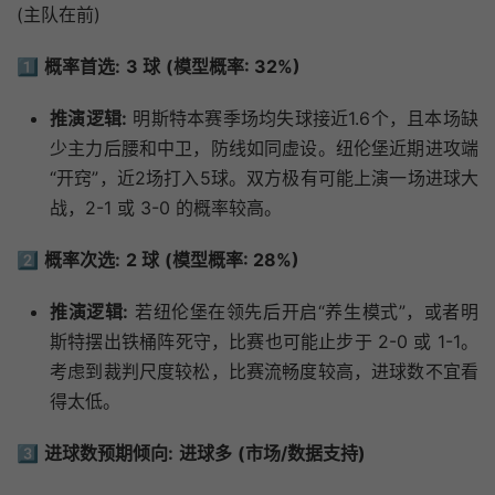
(主队在前)
1️⃣
概率首选:
3 球
(模型概率: 32%)
推演逻辑:
明斯特本赛季场均失球接近1.6个，且本场缺
少主力后腰和中卫，防线如同虚设。纽伦堡近期进攻端
“开窍”，近2场打入5球。双方极有可能上演一场进球大
战，2-1 或 3-0 的概率较高。
2️⃣
概率次选:
2 球
(模型概率: 28%)
推演逻辑:
若纽伦堡在领先后开启“养生模式”，或者明
斯特摆出铁桶阵死守，比赛也可能止步于 2-0 或 1-1。
考虑到裁判尺度较松，比赛流畅度较高，进球数不宜看
得太低。
3️⃣
进球数预期倾向:
进球多
(市场/数据支持)