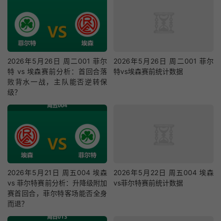
2026年5月26日 周二001 菲尔
2026年5月26日 周二001 菲尔
特 vs 埃森赛前分析：首回合落
特vs埃森赛前统计数据
败背水一战，主队能否逆转保
级？
2026年5月21日 周五004 埃森
2026年5月22日 周五004 埃森
vs 菲尔特赛前分析：升降级附加
vs菲尔特赛前统计数据
赛首回合，菲尔特客场能否全身
而退？