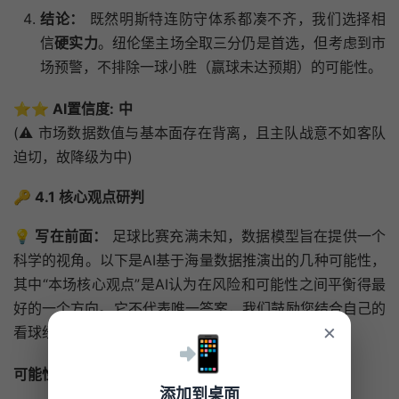
结论：
既然明斯特连防守体系都凑不齐，我们选择相
信
硬实力
。纽伦堡主场全取三分仍是首选，但考虑到市
场预警，不排除一球小胜（赢球未达预期）的可能性。
⭐⭐ AI置信度:
中
(⚠️ 市场数据数值与基本面存在背离，且主队战意不如客队
迫切，故降级为中)
🔑 4.1 核心观点研判
💡 写在前面：
足球比赛充满未知，数据模型旨在提供一个
科学的视角。以下是AI基于海量数据推演出的几种可能性，
其中“本场核心观点”是AI认为在风险和可能性之间平衡得最
好的一个方向。它不代表唯一答案，我们鼓励您结合自己的
×
看球经验，做出独立判断。
📲
可能性评估 (信心度/综合性价比度):
添加到桌面