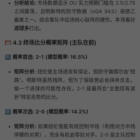
分析结论:
市场数据显示 OU 实力预期门槛在 2.5/2.75
之间震荡，且明斯特的防守数据（xGA 34.5）是德乙
最差之一。结合客队中后场核心缺阵的硬伤，本场看好
进球多
打出。
🥅 4.3 终场比分概率矩阵 (主队在前)
1️⃣
概率首选:
2-1
(模型概率: 16.5%)
矩阵分析:
纽伦堡主场进攻有保证，但防守端偶尔会“短
路”。明斯特虽然残阵，但为了保级势必会拼命反击，
偷一个进球的可能性存在。2-1 是最符合“主胜但有波
折”特定走势的比分。
2️⃣
概率次选:
2-0
(模型概率: 14.2%)
矩阵分析:
如果纽伦堡能有效控制中场（利用对方中场
停赛的劣势），完全有机会零封对手。2-0 是主队控制