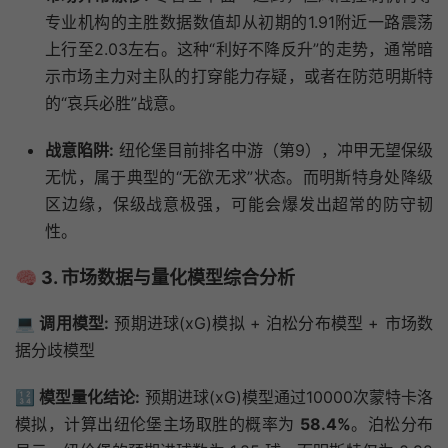
专业机构的主胜数据数值却从初期的1.91附近一路震荡
上行至2.03左右。这种“利好不降反升”的走势，通常暗
示市场主力对主队的打穿能力存疑，或者在防范明斯特
的“哀兵必胜”战意。
战意陷阱:
纽伦堡目前排名中游（第9），冲甲无望保级
无忧，属于典型的“无欲无求”状态。而明斯特身处降级
区边缘，保级战意极强，可能会爆发出超常的防守韧
性。
🧠 3. 市场数据与量化模型综合分析
💻 调用模型:
预期进球(xG)模拟 + 泊松分布模型 + 市场数
据分歧模型
🔢 模型量化结论:
预期进球(xG)模型通过10000次蒙特卡洛
模拟，计算出纽伦堡主场取胜的概率为
58.4%
。泊松分布