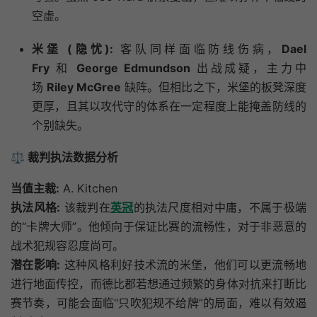
空虚。
米堡 (隐忧):
客队同样面临防线伤病，
Dael
Fry
和
George Edmundson
出战成疑，主力中
场
Riley McGree
缺阵。但相比之下，米堡的板凳深度
更厚，且其以攻代守的体系在一定程度上能掩盖防线的
个别缺失。
⚖️ 裁判执法数据分析
当值主裁:
A. Kitchen
执法风格:
该裁判在
英冠
的执法尺度相对中庸，不属于极端
的“卡牌大师”。他倾向于保证比赛的流畅性，对于非恶意的
战术犯规容忍度尚可。
潜在影响:
这种风格利好技术流的米堡，他们可以更流畅地
进行地面传控，而德比郡若想通过频繁的身体对抗来打断比
赛节奏，可能会面临“只吹犯规不给牌”的局面，难以有效遏