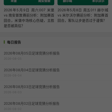
2026年5月9日 周六007 米堡
2026年5月8日 周五011 赫尔城
vs 南安普敦赛前分析：附加赛首
vs 米尔沃尔赛前分析：附加赛首
回合，米堡中场核心伤疑，主胜
回合，客队让步是否过于谨慎？
是否被高估？
每日报告
2026年08月05日足球竞猜分析报告
2026-08-05
2026年08月04日足球竞猜分析报告
2026-08-04
2026年08月03日足球竞猜分析报告
2026-08-03
2026年08月02日足球竞猜分析报告
2026-08-02