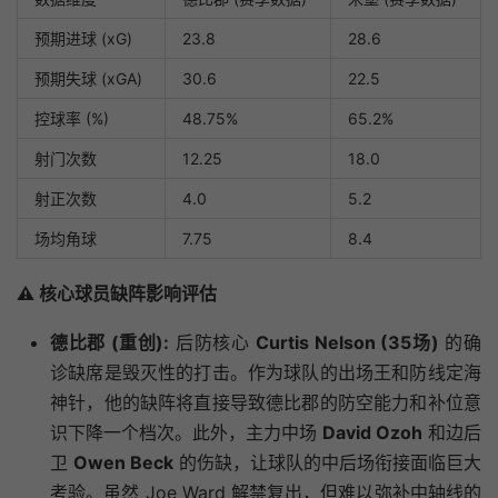
预期进球 (xG)
23.8
28.6
预期失球 (xGA)
30.6
22.5
控球率 (%)
48.75%
65.2%
射门次数
12.25
18.0
射正次数
4.0
5.2
场均角球
7.75
8.4
⚠️ 核心球员缺阵影响评估
德比郡 (重创):
后防核心
Curtis Nelson (35场)
的确
诊缺席是毁灭性的打击。作为球队的出场王和防线定海
神针，他的缺阵将直接导致德比郡的防空能力和补位意
识下降一个档次。此外，主力中场
David Ozoh
和边后
卫
Owen Beck
的伤缺，让球队的中后场衔接面临巨大
考验。虽然 Joe Ward 解禁复出，但难以弥补中轴线的