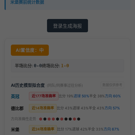
米堡赛前统计数据
登录生成海报
AI置信度：中
半场比分:
0-0
终场比分:
1-0
AI历史模型拟合度
数据仅供参考
(同队/同赛事过往分析)
英冠
近177场准确率
比分 19%
进球 50%
半全 38%
方向 60%
德比郡
近14场准确率
比分 43%
进球 43%
半全 43%
方向 57%
方向准确性走势
米堡
近24场准确率
比分 17%
进球 42%
半全 33%
方向 67%