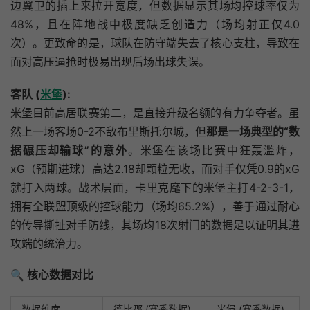
边翼卫的插上来拉开宽度，但数据显示其场均控球率仅为
48%，且在阵地战中极度缺乏创造力（场均射正仅4.0
次）。更致命的是，球队在防守端失去了核心支柱，导致在
面对高压逼抢时极易出现后场出球失误。
客队 (
米堡
):
米堡目前高居联赛第二，是直接升级名额的有力争夺者。虽
然上一场客场0-2不敌布里斯托尔城，但
那是一场典型的“数
据碾压却输球”的意外
。米堡在该场比赛中狂轰滥炸，
xG（预期进球）高达2.18却颗粒无收，而对手仅凭0.9的xG
就打入两球。战术层面，卡里克麾下的米堡主打4-2-3-1，
拥有全联盟顶级的控球能力（场均65.2%），善于通过耐心
的传导撕扯对手防线，其场均18次射门的数据足以证明其进
攻端的统治力。
🔍 核心数据对比
数据维度
德比郡 (赛季数据)
米堡 (赛季数据)