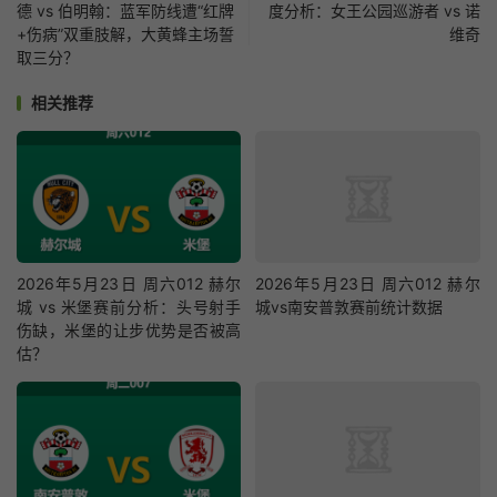
德 vs 伯明翰：蓝军防线遭“红牌
度分析：女王公园巡游者 vs 诺
+伤病”双重肢解，大黄蜂主场誓
维奇
取三分？
相关推荐
2026年5月23日 周六012 赫尔
2026年5月23日 周六012 赫尔
城 vs 米堡赛前分析：头号射手
城vs南安普敦赛前统计数据
伤缺，米堡的让步优势是否被高
估？