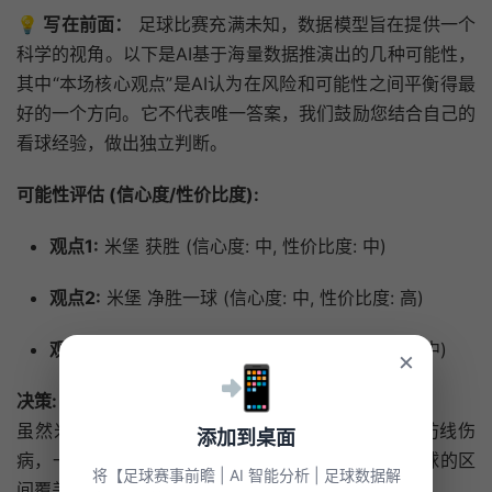
💡 写在前面：
足球比赛充满未知，数据模型旨在提供一个
科学的视角。以下是AI基于海量数据推演出的几种可能性，
其中“本场核心观点”是AI认为在风险和可能性之间平衡得最
好的一个方向。它不代表唯一答案，我们鼓励您结合自己的
看球经验，做出独立判断。
可能性评估 (信心度/性价比度):
观点1:
米堡 获胜 (信心度: 中, 性价比度: 中)
观点2:
米堡 净胜一球 (信心度: 中, 性价比度: 高)
观点3:
总进球数 2或3球 (信心度: 中, 性价比度: 中)
×
📲
决策:
虽然米堡获胜是大概率事件，但考虑到客场作战及防线伤
添加到桌面
病，一球小胜的可能性最大。结合进球数模型，2-3球的区
将【足球赛事前瞻 | AI 智能分析 | 足球数据解
间覆盖了0-2、1-2等高频比分，具有较好的防守属性。