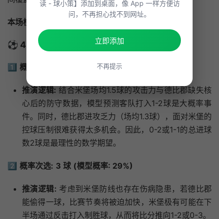
读 - 球小策】添加到桌面，像 App 一样方便访
问，不再担心找不到网址。
本场核心观点:
米堡 获胜
立即添加
⚽ 4.2 全场进球数概率推演 (主队在前)
不再提示
1️⃣
概率首选:
2 球
(模型概率: 34%)
推演逻辑:
结合米堡场均1.5球的攻击力与德比郡缺失核
心后的防守数据，模型预测客队打入1-2球是大概率事
件。同时，德比郡进攻乏力（场均1.3球），面对米堡的
控球压制很难获得太多机会。因此，0-2或1-1的总进球
数2球是最理性的数学期望。
2️⃣
概率次选:
3 球
(模型概率: 29%)
推演逻辑:
考虑到米堡防线也存在伤病隐患，若德比郡
能偷得一球，比赛节奏将被迫加快，米堡极有可能在下
半场通过反击打入制胜球，从而将比分推向1-2或0-3。