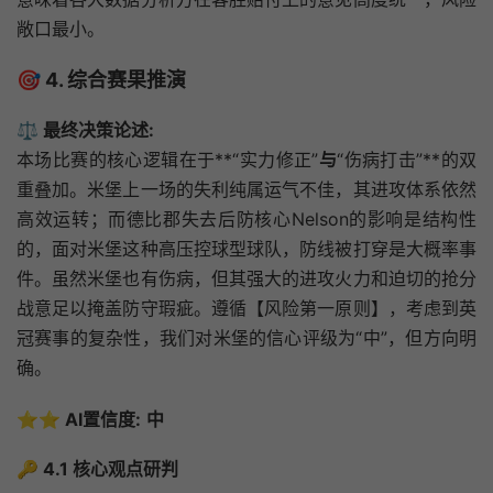
敞口最小。
🎯 4. 综合赛果推演
⚖️ 最终决策论述:
本场比赛的核心逻辑在于**“实力修正”
与
“伤病打击”**的双
重叠加。米堡上一场的失利纯属运气不佳，其进攻体系依然
高效运转；而德比郡失去后防核心Nelson的影响是结构性
的，面对米堡这种高压控球型球队，防线被打穿是大概率事
件。虽然米堡也有伤病，但其强大的进攻火力和迫切的抢分
战意足以掩盖防守瑕疵。遵循【风险第一原则】，考虑到英
冠赛事的复杂性，我们对米堡的信心评级为“中”，但方向明
确。
⭐⭐ AI置信度:
中
🔑 4.1 核心观点研判