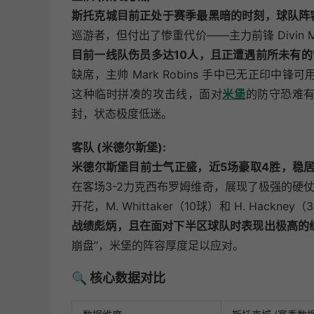
斯托克城目前正处于赛季最黑暗的时刻，球队阵容
巡游者，但付出了惨重代价——主力前锋 Divin M
目前一线队伤员多达10人，且正遭遇前所未有的
缺席，主帅 Mark Robins 手中已无正印中锋可用
这种临时拼凑的攻击线，面对
米堡
的防守恐难有
封，状态极度低迷。
客队 (米德尔斯堡):
米德尔斯堡目前士气正盛，近5场豪取4胜，稳
在客场3-2力克西布罗姆维奇，展现了极强的硬仗能力
开花，M. Whittaker（10球）和 H. Hack
战绩彪炳，且在面对下半区球队时表现出极高的
崩盘”，米堡的阵容厚度足以应对。
🔍 核心数据对比