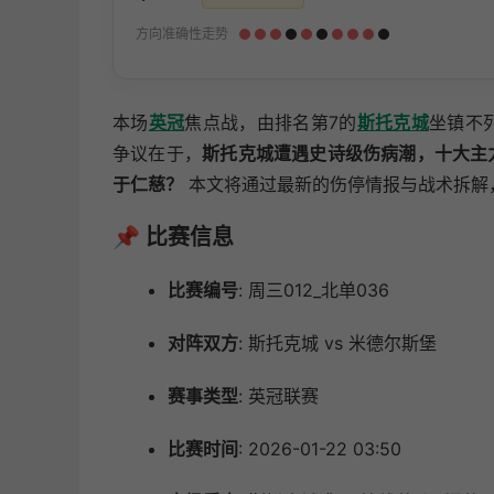
方向准确性走势
本场
英冠
焦点战，由排名第7的
斯托克城
坐镇不
争议在于，
斯托克城遭遇史诗级伤病潮，十大主
于仁慈？
本文将通过最新的伤停情报与战术拆解
📌 比赛信息
比赛编号
: 周三012_北单036
对阵双方
: 斯托克城 vs 米德尔斯堡
赛事类型
: 英冠联赛
比赛时间
: 2026-01-22 03:50