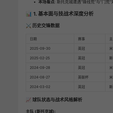
本场看点
: 斯托克城遭遇“锋线荒”与“门
📊 1. 基本面与技战术深度分析
⚔️ 历史交锋数据
日期
赛事
主
2025-09-30
英冠
米
2025-02-25
英冠
斯
2024-09-28
英冠
米
2024-08-27
英联杯
米
2024-03-02
英冠
斯
📈 球队状态与战术风格解析
主队 (斯托克城):