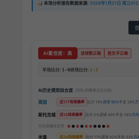
📊 本场分析报告数据来源:
2026年1月21日 周三0
AI置信度：高
进球数正确
胜负平正确
半场比分:
1-0
终场比分:
1-2
AI历史模型拟合度
(同队/同赛事过往分析)
英冠
近177场准确率
比分 19%
进球 50%
半全 38%
方
斯托克城
近13场准确率
比分 0%
进球 46%
半全 38%
方向
方向准确性走势
米堡
近24场准确率
比分 17%
进球 42%
半全 33%
方