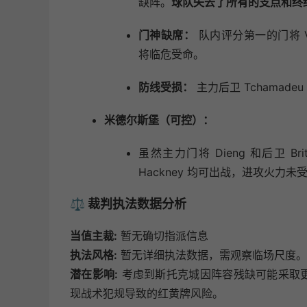
缺阵。
球队失去了所有的支点和终
门神缺席：
队内评分第一的门将 Vik
将临危受命。
防线受损：
主力后卫 Tchamadeu
米德尔斯堡（可控）：
虽然主力门将 Dieng 和后卫 Br
Hackney 均可出战，进攻火力未
⚖️ 裁判执法数据分析
当值主裁:
暂无确切指派信息
执法风格:
暂无详细执法数据，需观察临场尺度。
潜在影响:
考虑到斯托克城因阵容残缺可能采取
现战术犯规导致的红黄牌风险。