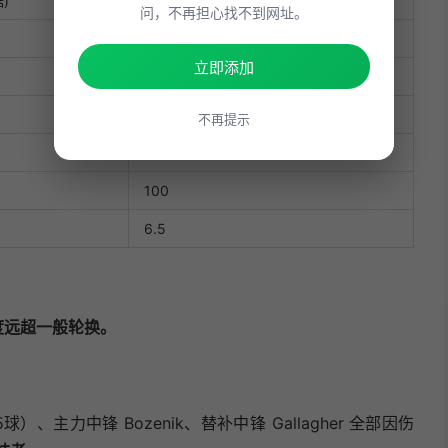
)
米德尔斯堡 (赛季数据)
问，不再担心找不到网址。
33.2
立即添加
25.7
58.4%
不再提示
339
100
6.5
度远超一般轮换。
球）、主力中锋 Bozenik、替补中锋 Gallagher 全部因伤