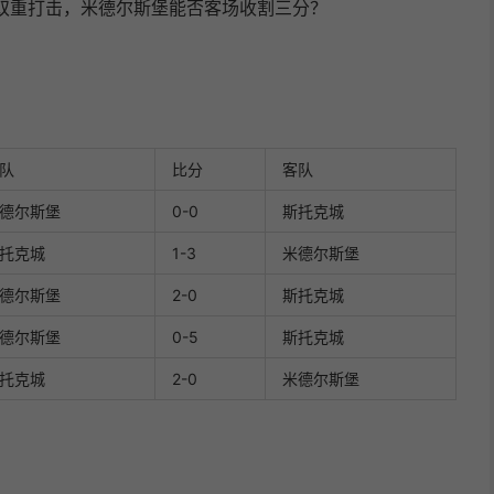
荒”双重打击，米德尔斯堡能否客场收割三分？
队
比分
客队
德尔斯堡
0-0
斯托克城
托克城
1-3
米德尔斯堡
德尔斯堡
2-0
斯托克城
德尔斯堡
0-5
斯托克城
托克城
2-0
米德尔斯堡