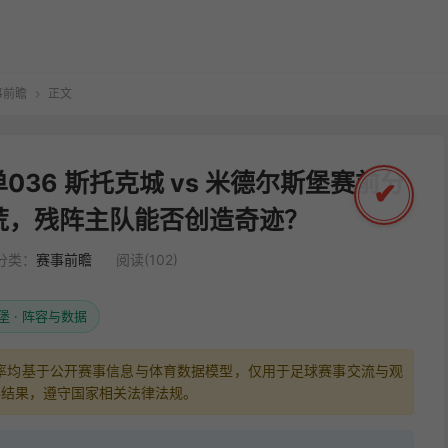
事前瞻
正文

北单036 斯托克城 vs 米德尔斯堡赛前分
✔
荒，残阵主队能否创造奇迹？
分类：
赛事前瞻
阅读(
102
)
堡 · 阵容与数据
率均基于公开赛事信息与体育数据模型，仅用于足球赛事交流与观
事结果，遵守国家相关法律法规。