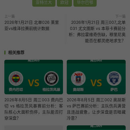
亚特兰大
欧冠
毕尔巴鄂
上一篇
下一篇
2026年1月21日 北单026 莱里
2026年1月21日 周三007_北单
亚vs维泽拉赛前统计数据
031 尤文图斯 vs 本菲卡赛前分
析：弗拉霍维奇伤缺，穆里尼奥
能否在都灵绝地求生？
相关推荐
2026年8月5日 周三003 费内巴
2026年8月5日 周三002 奥胡斯
切 vs 格拉茨风暴赛前分析：客
vs 萨巴赛前分析：主队伤兵满营
队核心大面积伤停，主队能否打
且连战疲惫，让步深盘是否暗藏
穿深盘？
冷意？