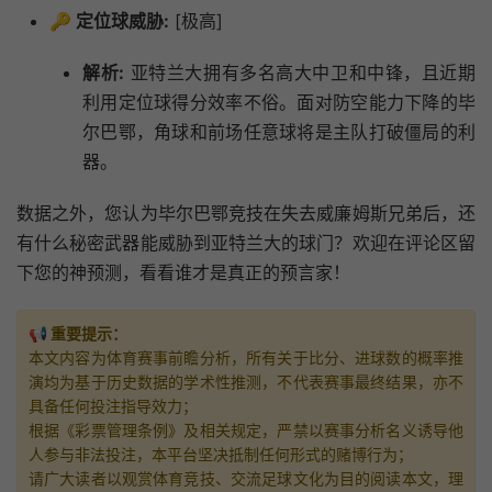
🔑 定位球威胁:
[极高]
解析:
亚特兰大拥有多名高大中卫和中锋，且近期
利用定位球得分效率不俗。面对防空能力下降的毕
尔巴鄂，角球和前场任意球将是主队打破僵局的利
器。
数据之外，您认为毕尔巴鄂竞技在失去威廉姆斯兄弟后，还
有什么秘密武器能威胁到亚特兰大的球门？欢迎在评论区留
下您的神预测，看看谁才是真正的预言家！
📢 重要提示：
本文内容为体育赛事前瞻分析，所有关于比分、进球数的概率推
演均为基于历史数据的学术性推测，不代表赛事最终结果，亦不
具备任何投注指导效力；
根据《彩票管理条例》及相关规定，严禁以赛事分析名义诱导他
人参与非法投注，本平台坚决抵制任何形式的赌博行为；
请广大读者以观赏体育竞技、交流足球文化为目的阅读本文，理