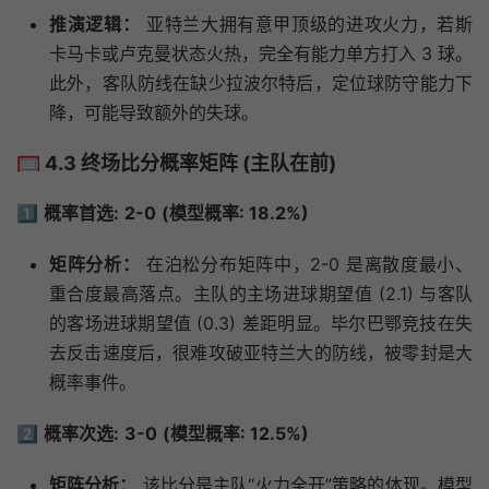
推演逻辑：
亚特兰大拥有意甲顶级的进攻火力，若斯
卡马卡或卢克曼状态火热，完全有能力单方打入 3 球。
此外，客队防线在缺少拉波尔特后，定位球防守能力下
降，可能导致额外的失球。
🥅 4.3 终场比分概率矩阵 (主队在前)
1️⃣
概率首选:
2-0
(模型概率: 18.2%)
矩阵分析：
在泊松分布矩阵中，2-0 是离散度最小、
重合度最高落点。主队的主场进球期望值 (2.1) 与客队
的客场进球期望值 (0.3) 差距明显。毕尔巴鄂竞技在失
去反击速度后，很难攻破亚特兰大的防线，被零封是大
概率事件。
2️⃣
概率次选:
3-0
(模型概率: 12.5%)
矩阵分析：
该比分是主队“火力全开”策略的体现。模型