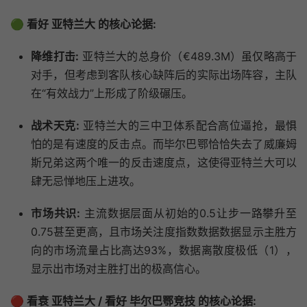
🟢 看好 亚特兰大 的核心论据:
降维打击:
亚特兰大的总身价（€489.3M）虽仅略高于
对手，但考虑到客队核心缺阵后的实际出场阵容，主队
在“有效战力”上形成了阶级碾压。
战术天克:
亚特兰大的三中卫体系配合高位逼抢，最惧
怕的是有速度的反击点。而毕尔巴鄂恰恰失去了威廉姆
斯兄弟这两个唯一的反击速度点，这使得亚特兰大可以
肆无忌惮地压上进攻。
市场共识:
主流数据层面从初始的0.5让步一路攀升至
0.75甚至更高，且市场关注度指数数据数据显示主胜方
向的市场流量占比高达93%，数据离散度极低（1），
显示出市场对主胜打出的极高信心。
🔴 看衰 亚特兰大 / 看好 毕尔巴鄂竞技 的核心论据: