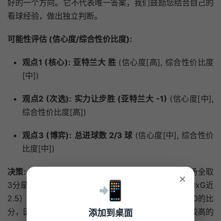
好的一个方向。它不代表唯一答案，我们鼓励您结合自己的
看球经验，做出独立判断。
可能性评估 (信心度/综合性价比度):
观点1 (核心):
亚特兰大 胜
(信心度[高], 综合性价比度
[中])
观点2 (次选):
实力让步胜 (亚特兰大 -1)
(信心度[中],
综合性价比度[高])
观点3 (博弈):
总进球数 2/3 球
(信心度[中], 综合性价
比度[中])
决策:
鉴于客队攻防两端核心同时缺阵，亚特兰大主场全取
×
📲
3分是大概率事件。考虑到亚特兰大攻击力强劲（场均xG近
2.5），而客队反击乏力，本场极有可能打出2-0或3-0的比
分，因此在确保主胜的基础上，博取实力让步胜具有较高的
添加到桌面