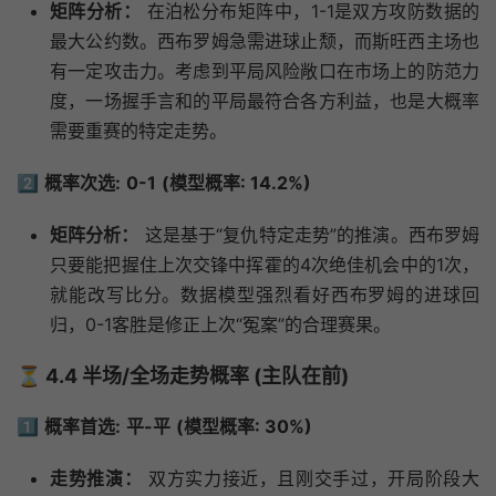
矩阵分析：
在泊松分布矩阵中，1-1是双方攻防数据的
最大公约数。西布罗姆急需进球止颓，而斯旺西主场也
有一定攻击力。考虑到平局风险敞口在市场上的防范力
度，一场握手言和的平局最符合各方利益，也是大概率
需要重赛的特定走势。
2️⃣
概率次选:
0-1
(模型概率: 14.2%)
矩阵分析：
这是基于“复仇特定走势”的推演。西布罗姆
只要能把握住上次交锋中挥霍的4次绝佳机会中的1次，
就能改写比分。数据模型强烈看好西布罗姆的进球回
归，0-1客胜是修正上次“冤案”的合理赛果。
⏳ 4.4 半场/全场走势概率 (主队在前)
1️⃣
概率首选:
平-平
(模型概率: 30%)
走势推演：
双方实力接近，且刚交手过，开局阶段大