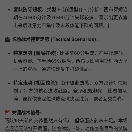
客队防守短板:
[类型 E (崩盘型)] – [分析：西布罗姆近
期在46-60分钟及76-90分钟失球较多，显示出更衣室
出来后注意力不集中及末段体能下降的问题。]
🎬 临场战术特定走势 (Tactical Scenarios):
特定走势 [僵局打破]:
比赛前60分钟双方在中场缠斗，
机会寥寥。下半场65分钟后，西布罗姆利用斯旺西大举
压上的空档，通过快速反击打破僵局。
特定走势 [相互绞杀]:
由于彼此熟悉，双方都针对性限
制了对方的核心进攻线路。全场犯规频频，比赛被切
碎，最终依靠定位球或点球决定胜负，或者互交白卷。
🚩 关键战术信号:
两队10天前的交锋虽然只有1球，但场面火药味十足。本场
若迟迟无法打开局面，随着体能下降，动作变形导致的黄牌