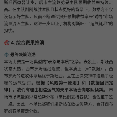
斯旺西微弱让步，后市主流趋势是主队预期收益率持续走
高。在主队刚刚战胜客队且状态更好的背景下，数据方不仅
没有示好主队，反而不断通过提升预期收益率来“诱导”市场
流量流入主队，这进一步印证了机构对斯旺西“运气耗尽”的
担忧。
🎯 4. 综合赛果推演
⚖️ 最终决策论述:
本场比赛是一场典型的“表象与本质”之争。表象上，斯旺西
状态火热，西布罗姆连战连败；但本质上（xG数据），西
布罗姆的进攻体系远优于斯旺西，且在上次交锋中遭遇了极
端的运气惩罚。
根据【风险第一原则】和【数据回归定
律】，我们有理由相信运气的天平本场会向客队倾斜。
市
场市场流量的异常趋势分布（高比例支持客队）也佐证了这
一点。因此，本场比赛我们果断站在数据优势方，看好西布
罗姆客场带走分数。