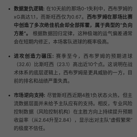
数据复仇逻辑:
在10天前的那场0-1失利中，西布罗姆的
xG高达1.1，而斯旺西仅为0.67。
西布罗姆在那场比赛
中创造了多次绝佳机会却全部挥霍，属于典型的“负向
方差”。
根据数据回归定律，这种极端的运气偏差通常
会在短期内修正，本场客队进球的概率极高。
进攻创造力碾压:
赛季至今，西布罗姆的预期进球
（32.6）比斯旺西（23.1）高出近10个点。这说明在战
术体系的底层逻辑上，西布罗姆是更具威胁的一方，目
前的排名和战绩严重失真。
市场逆向支持:
尽管斯旺西近期4胜1负状态火热，但主
流数据层面并未给予主队应有的支持。相反，专业风险
控制数据（风险控制机构）在主胜方向上持续提升预期
收益率（从2.64升至2.84），显示出对主队“虚假繁荣”
的极度不信任。