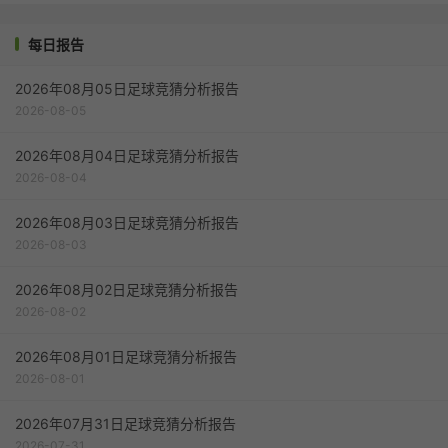
每日报告
2026年08月05日足球竞猜分析报告
2026-08-05
2026年08月04日足球竞猜分析报告
2026-08-04
2026年08月03日足球竞猜分析报告
2026-08-03
2026年08月02日足球竞猜分析报告
2026-08-02
2026年08月01日足球竞猜分析报告
2026-08-01
2026年07月31日足球竞猜分析报告
2026-07-31