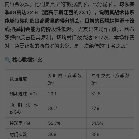
内容会发现，他们是典型的“数据赢家，比分输家”。
球队赛
季xG高达32.6（远高于斯旺西的23.1），说明其战术体系
能够持续创造出高质量的得分机会，目前的困境纯粹源于锋
线把握机会能力的阶段性低迷。
尤其是客场作战时，西布
罗姆的反击极其犀利，场均射门数高达16.17次。本场杯赛
对于急需止颓的西布罗姆来说，是一次绝佳的“正名之战”。
🔍 核心数据对比
斯旺西 (赛季数
西布罗姆 (赛季数
数据维度
据)
据)
预期进球 (xG)
23.1
32.6
预期失球
30.7
27.9
(xGA)
控球率 (%)
52.7%
51.5%
射门次数
369
388