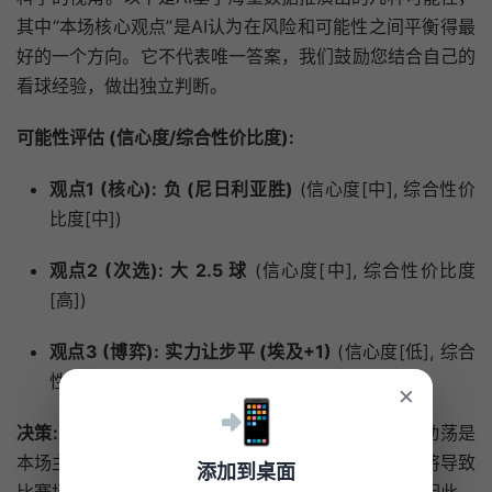
其中“本场核心观点”是AI认为在风险和可能性之间平衡得最
好的一个方向。它不代表唯一答案，我们鼓励您结合自己的
看球经验，做出独立判断。
可能性评估 (信心度/综合性价比度):
观点1 (核心):
负 (尼日利亚胜)
(信心度[中], 综合性价
比度[中])
观点2 (次选):
大 2.5 球
(信心度[中], 综合性价比度
[高])
观点3 (博弈):
实力让步平 (埃及+1)
(信心度[低], 综合
性价比度[高])
×
📲
决策:
综合考虑，尼日利亚的实力优势和埃及的内部动荡是
本场主旋律。虽然体能是隐患，但双方防线核心缺阵将导致
添加到桌面