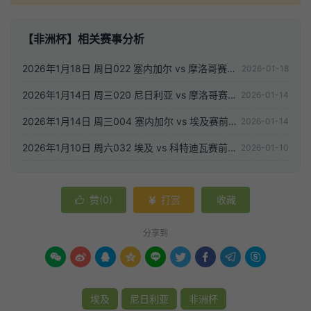
【非洲杯】相关赛事分析
2026年1月18日 周日022 塞内加尔 vs 摩洛哥赛前分析：库利巴利停赛，东道主能否90分钟解决战斗？
2026-01-18
2026年1月14日 周三020 尼日利亚 vs 摩洛哥赛前分析：恩迪迪与欧纳希双双缺席，非洲杯“提前决赛”谁能笑到最后？
2026-01-14
2026年1月14日 周三004 塞内加尔 vs 埃及赛前分析：法老王防线告急，特兰加雄狮能否90分钟解决战斗？
2026-01-14
2026年1月10日 周六032 埃及 vs 科特迪瓦赛前分析：萨拉赫领衔，法老王能否在北非主场压制卫冕冠军？
2026-01-10
赞(
0
)
打赏
收藏


分享到









埃及
尼日利亚
非洲杯