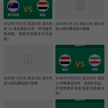
2026年7月3日 周五086 澳大利
2026年7月3日 周五086 澳大利
亚 vs 埃及赛前分析：萨拉赫伤
亚vs埃及赛前统计数据
情成疑，袋鼠军团能否守住底
线？
2026年7月3日 周五086 澳大利
2026年6月26日 周五065 埃及
亚vs埃及赛前统计数据
vs 伊朗赛前分析：出线生死战，
平局数据异常走低是否暗藏玄
机？