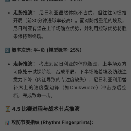
走势推演：
尼日利亚虽然体能不占优，但往往习惯抢
开局（前30分钟进球率较高）。面对防线重组的埃及，
尼日利亚有望在上半场确立优势，并利用控球优势将胜
果保持到终场。
2️⃣
概率次选:
平-负
(模型概率: 25%)
走势推演：
考虑到尼日利亚的体能瓶颈，上半场双方
可能处于试探阶段，战成平局。下半场随着埃及防线注
意力下降（内讧导致的专注度缺失），尼日利亚利用替
补席上的速度型边锋（如Chukwueze）冲击身后空
档，完成致命一击。
⏳ 4.5 比赛进程与战术节点推演
📊 攻防节奏指纹 (Rhythm Fingerprints):