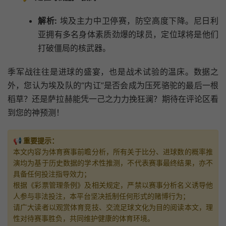
解析:
埃及主力中卫停赛，防空高度下降。尼日利
亚拥有多名身体素质劲爆的球员，定位球将是他们
打破僵局的核武器。
季军战往往是进球的盛宴，也是战术试验的温床。数据之
外，您认为埃及队的“内讧”是否会成为压死骆驼的最后一根
稻草？还是萨拉赫能凭一己之力力挽狂澜？期待在评论区看
到您的神预测！
📢 重要提示：
本文内容为体育赛事前瞻分析，所有关于比分、进球数的概率推
演均为基于历史数据的学术性推测，不代表赛事最终结果，亦不
具备任何投注指导效力；
根据《彩票管理条例》及相关规定，严禁以赛事分析名义诱导他
人参与非法投注，本平台坚决抵制任何形式的赌博行为；
请广大读者以观赏体育竞技、交流足球文化为目的阅读本文，理
性对待赛事胜负，共同维护健康的体育环境。