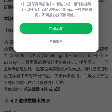
比赛场面开放，更有利于进攻能力更强的尼日利亚。因此，
将【足球赛事前瞻 | AI 智能分析 | 足球数据解
首选尼日利亚取胜，次选进球数偏多。
读 - 球小策】添加到桌面，像 App 一样方便访
问，不再担心找不到网址。
本场核心观点:
负 (尼日利亚胜)
立即添加
【高倍赛果预警】
🔥 高波动性赛果预警 (模型推演) 🔥
不再提示
预警内容：基于xG逻辑推演，本场比赛双方均有多名防守
主力缺阵（埃及Abdelmaguid/Hamdi，尼日利亚
Bassey），且季军战通常战术约束较少。模型显示，一旦
上半场出现进球，比赛极易演变成对攻大战。特别是尼日利
亚在体能下降的75分钟后，失球概率激增，而埃及急于扳
平或反超的心态也会暴露身后空档。
具体观点：
总进球数 4球 或 5球
🔥 4.2 进球数概率推演