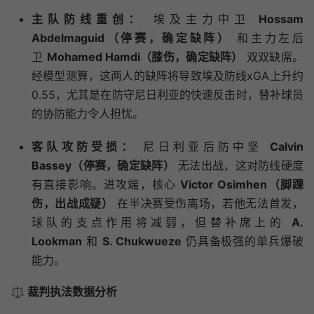
主队防线重创：
埃及主力中卫
Hossam
Abdelmaguid（停赛，确定缺阵）
和主力左后
卫
Mohamed Hamdi（膝伤，确定缺阵）
双双缺席。
经模型测算，这两人的缺阵将导致埃及防线xGA上升约
0.55，尤其是在防守尼日利亚的快速反击时，替补球员
的协防能力令人担忧。
客队攻防受损：
尼日利亚后防中坚
Calvin
Bassey（停赛，确定缺阵）
无法出战，这对防线硬度
有直接影响。进攻端，核心
Victor Osimhen（脚踝
伤，出战成疑）
在半决赛受伤离场，若他无法首发，
球队的支点作用将减弱，但替补席上的
A.
Lookman
和
S. Chukwueze
仍具备极强的单兵爆破
能力。
⚖️ 裁判执法数据分析