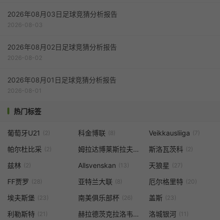
2026年08月03日足球竞猜分析报告
2026-08-03
2026年08月02日足球竞猜分析报告
2026-08-02
2026年08月01日足球竞猜分析报告
2026-08-01
热门标签
葡萄牙U21
科金博联
Veikkausliiga
(2)
(8)
(7)
帕尔杜比采
姆拉达博莱斯拉夫
斯洛瓦茨科
(2)
(1)
(2)
兹林
Allsvenskan
天狼星
(2)
(13)
(27)
FF贾罗
亚特兰大联
厄尔格里特
(28)
(8)
(20)
埃夫斯堡
南美俱乐部杯
盖斯
(23)
(26)
(23)
利勒斯特
赫拉德茨克拉洛韦
洛城银河
(21)
(1)
(11)