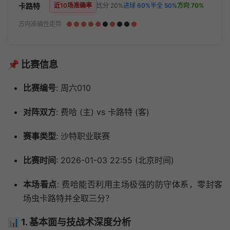
卡路特
近10场准确率
比分 20%
进球 60%
半全 50%
方向 70%
方向准确性走势
📌 比赛信息
比赛编号
: 周六010
对阵双方
: 费哈 (主) vs 卡路特 (客)
赛事类型
: 沙特职业联赛
比赛时间
: 2026-01-03 22:55 (北京时间)
本场看点
: 费哈能否利用主场极强的防守体系，零封客
场虫卡路特并全取三分？
📊 1. 基本面与技战术深度分析