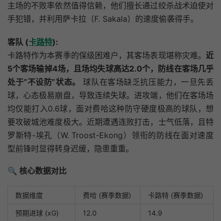
主场的不败率依然值得信赖，他们擅长通过绞杀战术迫使对
手犯错，并利用萨卡拉（F. Sakala）的速度偷袭得手。
客队 (
卡路特
):
卡路特作为本赛季的保级困难户，其客场表现堪称灾难。
近
5个客场输掉4场，且场均失球高达2.0个，防线在客场几乎
处于“不设防”状态。
球队在客场缺乏抗压能力，一旦先丢
球，心态极易崩盘，导致连续失球。进攻端，他们在客场场
均仅能打入0.6球，面对费哈这种防守硬度极高的球队，想
要攻破城池难度极大。近期遭遇连败打击，士气低落，且特
罗斯特-埃孔（W. Troost-Ekong）领衔的防线在面对速度
型前锋时显得转身迟缓，隐患重重。
🔍 核心数据对比
数据维度
费哈 (赛季数据)
卡路特 (赛季数据)
预期进球 (xG)
12.0
14.9