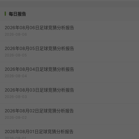
每日报告
2026年08月06日足球竞猜分析报告
2026-08-06
2026年08月05日足球竞猜分析报告
2026-08-05
2026年08月04日足球竞猜分析报告
2026-08-04
2026年08月03日足球竞猜分析报告
2026-08-03
2026年08月02日足球竞猜分析报告
2026-08-02
2026年08月01日足球竞猜分析报告
2026-08-01