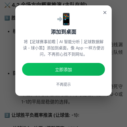
⚔️ 4.2 全场方向概率推演 (主队在前)
×
📲
1️⃣
胜平负概率推演:
核心首选:
主胜
(模型概率: 52%)
添加到桌面
将【足球赛事前瞻 | AI 智能分析 | 足球数据解
推演逻辑:
费哈主场防守稳固，卡路特客场防线漏
读 - 球小策】添加到桌面，像 App 一样方便访
洞百出且处于连败颓势。市场数据大幅向主队倾
问，不再担心找不到网址。
斜，且让步力度提升，符合正路打出的特征。
立即添加
防冷次选:
平局
(模型概率: 30%)
不再提示
双选理由:
费哈进攻效率确实不高，若卡路特死守
不出，费哈存在破门乏术的可能性，防一手0-0或
1-1的平局是稳健的选择。
2️⃣
让球胜平负概率推演 (让球值: -1):