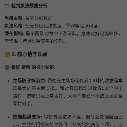
⚖️ 裁判执法数据分析
当值主裁:
暂无详细数据
执法风格:
暂无详细执法数据，需观察临场尺度。
潜在影响:
鉴于两队均为中下游球队，身体对抗可能较多，
需警惕卡牌对比赛节奏的切割。
🤔 2. 核心博弈观点
🟢 看好 费哈 的核心论据:
主场防守统治力:
费哈在主场场均仅丢0.6球的数据是本
场最大的基本面支撑。面对客场场均进球仅0.6个的卡
路特，费哈只要正常发挥，大概率能立于不败之地甚至
零封对手。
数据趋势支持:
尽管费哈进攻不强，但专业数据层面显
示，主胜的门槛在持续降低（从初始的高位下调），这