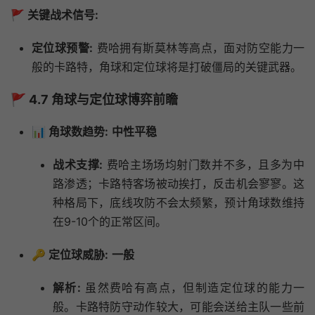
🚩 关键战术信号:
定位球预警:
费哈拥有斯莫林等高点，面对防空能力一
般的卡路特，角球和定位球将是打破僵局的关键武器。
🚩 4.7 角球与定位球博弈前瞻
📊 角球数趋势:
中性平稳
战术支撑:
费哈主场场均射门数并不多，且多为中
路渗透；卡路特客场被动挨打，反击机会寥寥。这
种格局下，底线攻防不会太频繁，预计角球数维持
在9-10个的正常区间。
🔑 定位球威胁:
一般
解析:
虽然费哈有高点，但制造定位球的能力一
般。卡路特防守动作较大，可能会送给主队一些前