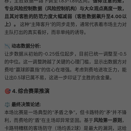
移，主胜数据一路下调至1.83-1.89区间。
值得注意的是，
专业风险控制数据（风险控制机构）与大众观点高度一致，
且其对客胜的防范力度大幅减弱（客胜数据飙升至4.00以
上）。
这种“主降客升”的同步走势，通常代表着市场主力对
主队打出的真实看好，而非单纯的诱导。
📉 动态数据分析:
让步数据从初始的-0.25低位起步，目前已统一调整至-0.5
的中位。这一调整跨越了关键的心理门槛，显示出数据方对
费哈“赢球即赢指”的信心在增强。考虑到费哈进攻乏力，能
让出0.5球已属不易，这进一步印证了主胜的含金量。
🎯 4. 综合赛果推演
⚖️ 最终决策论述:
本场比赛是一场典型的“矛盾之争”，但卡路特的“矛”并不锋
利，而费哈的“盾”在主场却异常坚固。基于
风险第一原则
，
卡路特糟糕的客场防守（场均丢2球）是最大的漏洞，这给