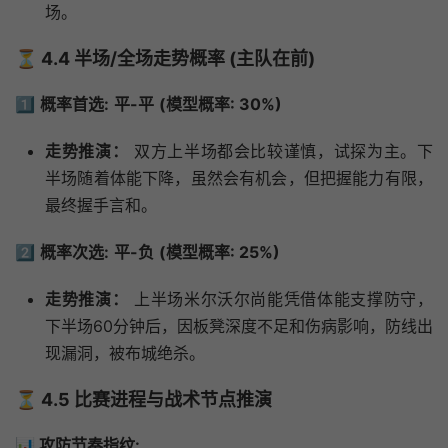
场。
⏳ 4.4 半场/全场走势概率 (主队在前)
1️⃣
概率首选:
平-平
(模型概率: 30%)
走势推演：
双方上半场都会比较谨慎，试探为主。下
半场随着体能下降，虽然会有机会，但把握能力有限，
最终握手言和。
2️⃣
概率次选:
平-负
(模型概率: 25%)
走势推演：
上半场米尔沃尔尚能凭借体能支撑防守，
下半场60分钟后，因板凳深度不足和伤病影响，防线出
现漏洞，被布城绝杀。
⏳ 4.5 比赛进程与战术节点推演
📊 攻防节奏指纹: