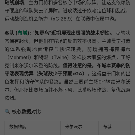
轴线崩塌
，主力门将和多名核心中场的缺阵，让这支依赖防
守硬度的球队失去了屏障。进攻端过于依赖定位球和乱战，
运动战创造机会能力（xG 28.9）在联赛中仅属中游。
客队 (
布城
):
“知更鸟”近期展现出极强的战术韧性。
尽管状
态偶有起伏，但他们在客场的反击效率极高。主帅曼宁打造
的体系强调地面传控与快速转换，前场拥有梅赫梅蒂
（Mehmeti）和特温（Twine）这样技术细腻的爆点，正好
克制米尔沃尔笨重的防线。
值得注意的是，布城本赛季的防
守端表现优异（失球数少于预期xGA）
，这得益于门将的出
色发挥和防守体系的紧凑。虽然三周前主场0-1输给米尔沃
尔，但那场比赛场面并不落下风，此番客场作战，复仇战意
浓烈。
🔍 核心数据对比
数据维度
米尔沃尔
布城