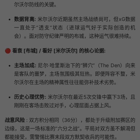
尔沃尔防线的关键。
数据背离:
米尔沃尔近期虽然主场战绩尚可，但xG数据
一直处于“透支”状态（进球运气好于实际创造的机
会）。面对防守纪律严明的布城，这种运气很难持续。
🔴 看衰 [布城] / 看好 [米尔沃尔] 的核心论据:
主场加成:
尼尔·哈里斯治下的“狮穴”（The Den）向来
是客队的噩梦，主场氛围极其狂热。即便阵容不整，米
尔沃尔在主场的精神属性往往能弥补技术劣势。
历史心理优势:
米尔沃尔在最近5次交锋中赢下3场，且
刚刚在客场击败过对手，心理层面占据上风。
战意风险
: 双方积分相同（36分），都处于升级附加赛区的
边缘，这是一场标准的“六分之战”。平局对双方虽不解渴但
都能接受，需警惕比赛末段双方默契收兵的可能性。