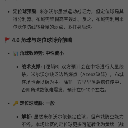
定位球预警:
米尔沃尔虽然运动战乏力，但定位球是其
得分利器。布城需警惕高空轰炸。反之，布城需利用米
尔沃尔防线转身慢的弱点，多打身后球。
🚩 4.6 角球与定位球博弈前瞻
📊 角球数趋势:
中性偏小
战术支撑:
[逻辑B] 双方预计会在中场进行大量绞
杀，米尔沃尔缺乏边路爆点（Azeez缺阵），布城
客场也会以稳为主。除非一方早早落后疯狂传中，
否则角球数很难爆发，预计在9-10个左右。
🔑 定位球威胁:
一般
解析:
虽然米尔沃尔依赖定位球，但布城防空能力
不俗。本场比赛的定位球更多可能转化为黄牌（战