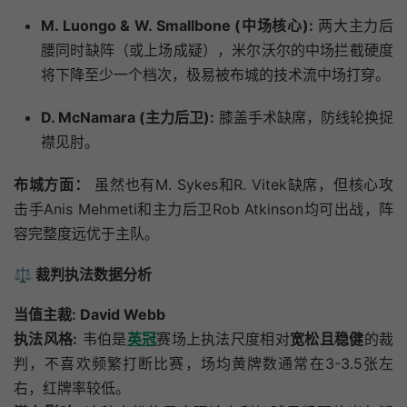
M. Luongo & W. Smallbone (中场核心):
两大主力后
腰同时缺阵（或上场成疑），米尔沃尔的中场拦截硬度
将下降至少一个档次，极易被布城的技术流中场打穿。
D. McNamara (主力后卫):
膝盖手术缺席，防线轮换捉
襟见肘。
布城方面：
虽然也有M. Sykes和R. Vitek缺席，但核心攻
击手Anis Mehmeti和主力后卫Rob Atkinson均可出战，阵
容完整度远优于主队。
⚖️ 裁判执法数据分析
当值主裁: David Webb
执法风格:
韦伯是
英冠
赛场上执法尺度相对
宽松且稳健
的裁
判，不喜欢频繁打断比赛，场均黄牌数通常在3-3.5张左
右，红牌率较低。