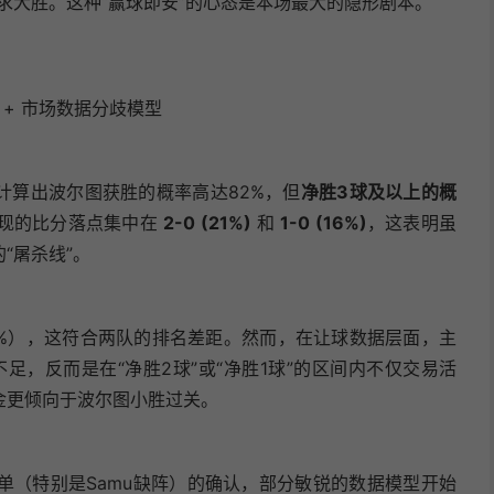
追求大胜。这种“赢球即安”的心态是本场最大的隐形剧本。
型 + 市场数据分歧模型
，计算出波尔图获胜的概率高达82%，但
净胜3球及以上的概
现的比分落点集中在
2-0 (21%)
和
1-0 (16%)
，这表明虽
“屠杀线”。
0%），这符合两队的排名差距。然而，在让球数据层面，主
足，反而是在“净胜2球”或“净胜1球”的区间内不仅交易活
金更倾向于波尔图小胜过关。
单（特别是Samu缺阵）的确认，部分敏锐的数据模型开始