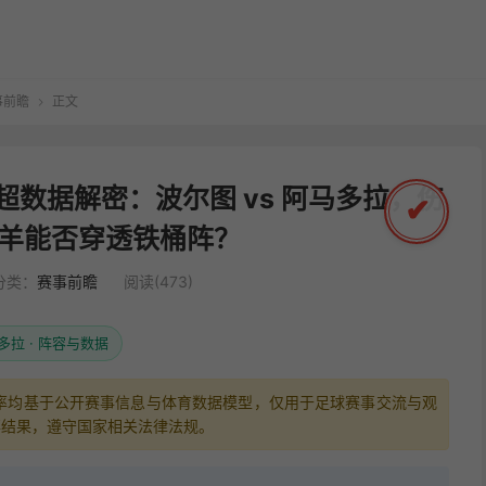
事前瞻
正文

 葡超数据解密：波尔图 vs 阿马多拉，伤
✔
羊能否穿透铁桶阵？
分类：
赛事前瞻
阅读(
473
)
多拉 · 阵容与数据
率均基于公开赛事信息与体育数据模型，仅用于足球赛事交流与观
事结果，遵守国家相关法律法规。