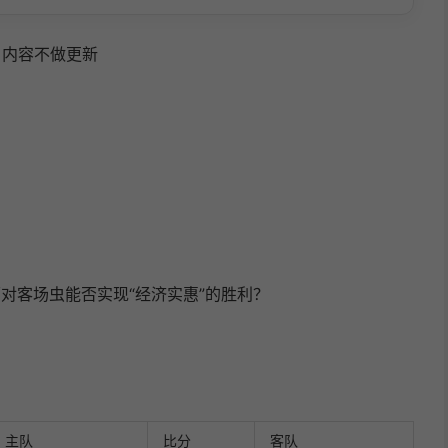
 内容不做更新
面对客场虫能否实现“经济实惠”的胜利？
主队
比分
客队