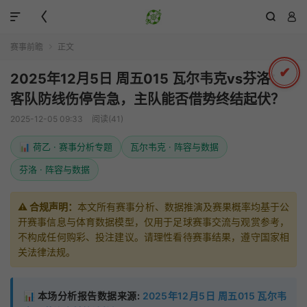




赛事前瞻
正文

✔
2025年12月5日 周五015 瓦尔韦克vs芬洛：
客队防线伤停告急，主队能否借势终结起伏？
2025-12-05 09:33
阅读(
41
)
📊 荷乙 · 赛事分析专题
瓦尔韦克 · 阵容与数据
芬洛 · 阵容与数据
⚠️ 合规声明：
本文所有赛事分析、数据推演及赛果概率均基于公
开赛事信息与体育数据模型，仅用于足球赛事交流与观赏参考，
不构成任何购彩、投注建议。请理性看待赛事结果，遵守国家相
关法律法规。
📊 本场分析报告数据来源:
2025年12月5日 周五015 瓦尔韦