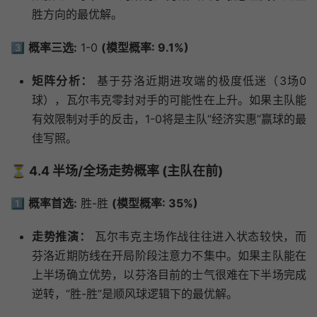
胜方向的最优解。
3️⃣
概率三选:
1-0
(模型概率: 9.1%)
矩阵分析：
基于芬洛近期进攻端的极度低迷（3场0
球），瓦尔韦克零封对手的可能性在上升。如果主队能
有效限制对手的反击，1-0将是主队“经济实惠”赢球的最
佳写照。
⏳ 4.4 半场/全场走势概率 (主队在前)
1️⃣
概率首选:
胜-胜
(模型概率: 35%)
走势推演：
瓦尔韦克主场作战往往进入状态较快，而
芬洛近期防线在开局阶段注意力不集中。如果主队能在
上半场确立优势，以芬洛目前的士气很难在下半场完成
逆转，“胜-胜”是顺风球逻辑下的最优解。