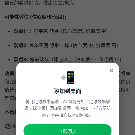
自己的看球经验，做出独立判断。
可能性评估 (信心度/价值度):
观点1:
瓦尔韦克 获胜 (信心度:高, 价值度:中)
观点2:
瓦尔韦克 净胜一球 (信心度:中, 价值度:高)
观点3:
总进球数 3球或以上 (信心度:中, 价值度:中)
×
📲
决策:
虽然“瓦尔韦克获胜”的信心度最高，但考虑到回报率
和比赛的潜在胶着性，“瓦尔韦克净胜一球”提供了更高的价
值博弈空间。结合模型对高比分的预期，主队2-1或3-2取胜
添加到桌面
是兼顾胜负与进球数的最佳切入点。
将【足球赛事前瞻 | AI 智能分析 | 足球数据解
读 - 球小策】添加到桌面，像 App 一样方便访
本场核心观点:
瓦尔韦克 获胜 或 瓦尔韦克 净胜一球
问，不再担心找不到网址。
⚽ 4.2 全场进球数概率推演 (主队在前)
立即添加