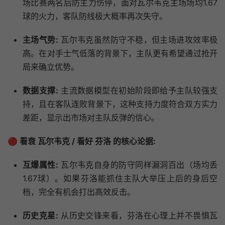
场比赛两名后防主力伤停，面对瓦尔韦克主场场均1.67
球的火力，客队防线极大概率再次失守。
主场气势:
瓦尔韦克虽然防守不稳，但主场进攻效率极
高。在对手士气低落的背景下，主队更有希望通过抢开
局来确立优势。
数据支撑:
主流数据模型在初始阶段即给予主队较强支
持，且在客队连败背景下，这种支持力度符合双方实力
差距，显示出市场对主队反弹的信心。
🔴 看衰 瓦尔韦克 / 看好 芬洛 的核心论据:
互爆属性:
瓦尔韦克自身的防守同样漏洞百出（场均丢
1.67球）。如果芬洛能抓住主队大举压上后的身后空
档，完全有机会打出高效反击。
历史克星:
从历史交锋来看，芬洛在心理上并不畏惧瓦