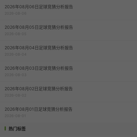
2026年08月06日足球竞猜分析报告
2026-08-06
2026年08月05日足球竞猜分析报告
2026-08-05
2026年08月04日足球竞猜分析报告
2026-08-04
2026年08月03日足球竞猜分析报告
2026-08-03
2026年08月02日足球竞猜分析报告
2026-08-02
2026年08月01日足球竞猜分析报告
2026-08-01
热门标签