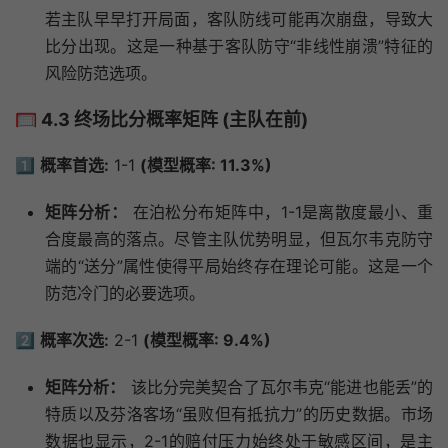
若主队早早打开局面，客队防线可能再次崩盘，导致大
比分出现。这是一种基于客队防守“非线性崩溃”特征的
风险防范选项。
🥅 4.3 终场比分概率矩阵 (主队在前)
1️⃣
概率首选:
1-1
(模型概率: 11.3%)
矩阵分析：
在泊松分布矩阵中，1-1是离散度最小、重
合度最高的落点。尽管主队优势明显，但瓦尔韦克防守
端的“送分”属性使得平局始终存在理论可能。这是一个
防范冷门的必要选项。
2️⃣
概率次选:
2-1
(模型概率: 9.4%)
矩阵分析：
该比分完美契合了瓦尔韦克“能进也能丢”的
特质以及芬洛客场“虽败但有抵抗力”的历史数据。市场
数据也显示，2-1的赔付压力始终处于敏感区间，是主