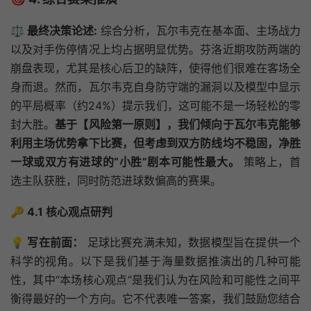
⚖️ 最终决策论述:
综合分析，瓦尔韦克在基本面、主场战力
以及对手伤停情况上均占据明显优势。芬洛近期攻防两端的
崩盘表现，尤其是核心后卫的缺阵，使得他们很难在客场全
身而退。然而，瓦尔韦克自身防守端的漏洞以及模型中显示
的平局概率（约24%）提示我们，这可能不是一场轻松的零
封大胜。
基于【风险第一原则】，我们倾向于瓦尔韦克能够
利用主场优势拿下比赛，但考虑到双方防线均不稳固，净胜
一球或双方有进球的“小胜”剧本可能性最大。
策略上，首
选主队获胜，同时防范进球数偏高的赛果。
🔑 4.1 核心观点研判
💡 写在前面：
足球比赛充满未知，数据模型旨在提供一个
科学的视角。以下是我们基于海量数据推演出的几种可能
性，其中“本场核心观点”是我们认为在风险和可能性之间平
衡得最好的一个方向。它不代表唯一答案，我们鼓励您结合