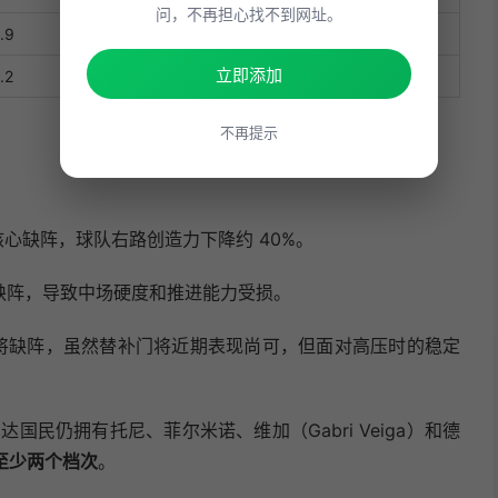
问，不再担心找不到网址。
.9
5.5
立即添加
.2
5.3
不再提示
心缺阵，球队右路创造力下降约 40%。
缺阵，导致中场硬度和推进能力受损。
将缺阵，虽然替补门将近期表现尚可，但面对高压时的稳定
民仍拥有托尼、菲尔米诺、维加（Gabri Veiga）和德
至少两个档次
。