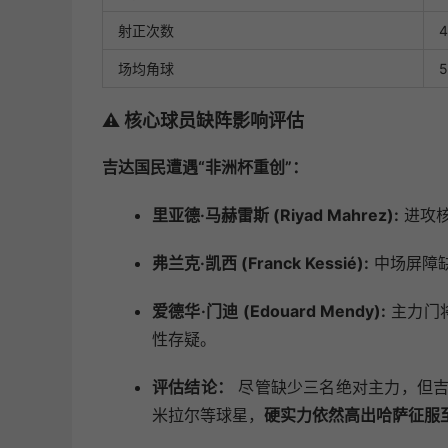
射正次数
4
场均角球
5
⚠️ 核心球员缺阵影响评估
吉达国民遭遇“非洲杯重创”：
里亚德·马赫雷斯 (Riyad Mahrez):
进攻核
弗兰克·凯西 (Franck Kessié):
中场屏障
爱德华·门迪 (Edouard Mendy):
主力门
性存疑。
评估结论：
尽管缺少三名绝对主力，但吉达国
米拉尔等球星，
硬实力依然高出哈萨征服