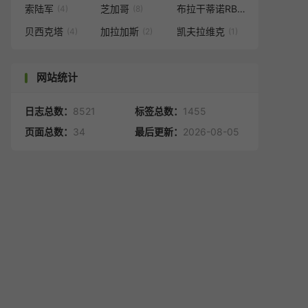
索陆军
芝加哥
布拉干蒂诺RB
(4)
(8)
(4)
贝西克塔
加拉加斯
凯夫拉维克
(4)
(2)
(1)
网站统计
日志总数：
8521
标签总数：
1455
页面总数：
34
最后更新：
2026-08-05