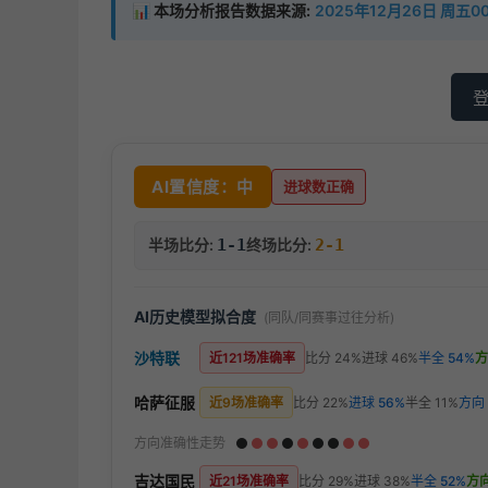
📊 本场分析报告数据来源:
2025年12月26日 周
AI置信度：中
进球数正确
半场比分:
1-1
终场比分:
2-1
AI历史模型拟合度
(同队/同赛事过往分析)
沙特联
近121场准确率
比分 24%
进球 46%
半全 54%
方
哈萨征服
近9场准确率
比分 22%
进球 56%
半全 11%
方向 
方向准确性走势
吉达国民
近21场准确率
比分 29%
进球 38%
半全 52%
方向