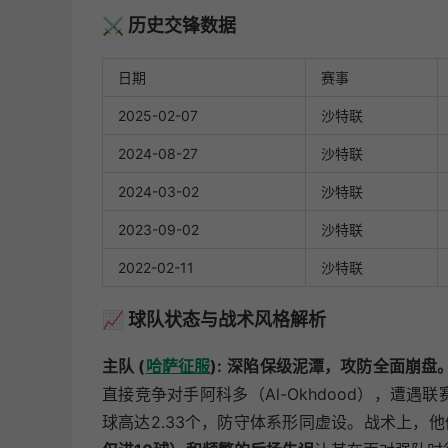
⚔️ 历史交锋数据
日期
赛事
2025-02-07
沙特联
2024-08-27
沙特联
2024-03-02
沙特联
2023-09-02
沙特联
2022-02-11
沙特联
📈 球队状态与战术风格解析
主队 (
哈萨征服
):
深陷保级泥潭，攻防全面崩盘
直接竞争对手阿科多（Al-Okhdood），遭
球高达2.33个，防守体系形同虚设。战术上，