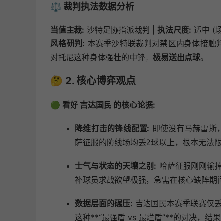
⚖️ 裁判执法数据分析
当值主裁:
沙特足协指派裁判 |
执法尺度:
适中 (场
风格研判:
本赛季沙特联裁判对禁区内身体接触
对托尼这种身体强壮的中锋，
极易送出点球
。
🤔 2. 核心博弈观点
🟢 看好 吉达国民 的核心论据:
降维打击的锋线配置:
即使没有马赫雷斯，
萨征服的防线场均丢2球以上，根本无法
士气与状态的天壤之别:
哈萨征服刚刚输掉
补球员求战欲望极强，急需在核心缺阵期
数据层面的碾压:
吉达国民本赛季联赛仅丢
这种**“最强盾 vs 最烂盾”**的对决，