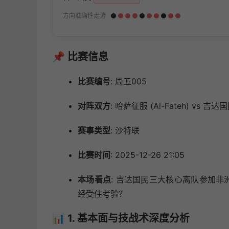
方向准确性走势
📌 比赛信息
比赛编号
: 周五005
对阵双方
: 哈萨征服 (Al-Fateh) vs 吉达国民 
赛事类型
: 沙特联
比赛时间
: 2025-12-26 21:05
本场看点
: 吉达国民三大核心离队参加
经受住考验？
📊 1. 基本面与技战术深度分析