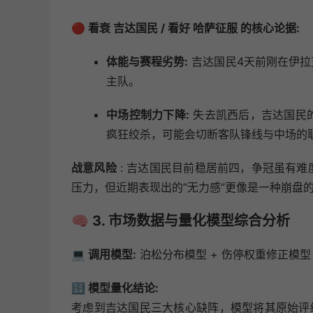
🔴 看衰 吉达国民 / 看好 哈萨征服 的核心论据:
体能与赛程劣势:
吉达国民4天前刚在伊拉
主队。
中场控制力下降:
失去凯西后，吉达国民
疯狂绞杀，可能会切断客队锋线与中场的
战意风险
: 吉达国民目前稳居前四，争冠虽有
压力，但近期表现出的“无力感”更像是一种崩盘
🧠 3. 市场数据与量化模型综合分析
💻 调用模型:
泊松分布模型 + 伤停权重修正模型
🔢 模型量化结论:
考虑到吉达国民三大核心缺阵，模型将其原始评级下