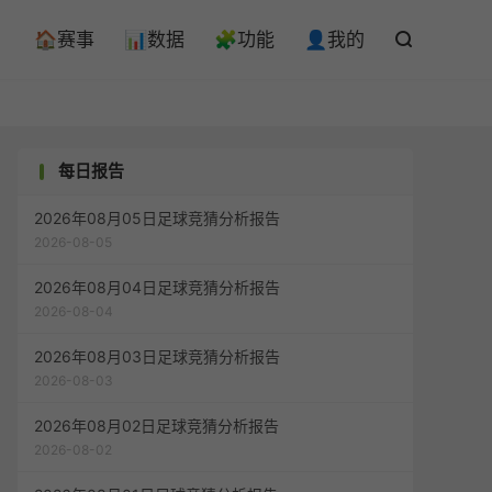

🏠赛事
📊数据
🧩功能
👤我的

每日报告
2026年08月05日足球竞猜分析报告
2026-08-05
2026年08月04日足球竞猜分析报告
2026-08-04
2026年08月03日足球竞猜分析报告
2026-08-03
2026年08月02日足球竞猜分析报告
2026-08-02