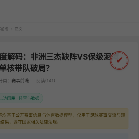
事前瞻
正文

5 深度解码：非洲三杰缺阵VS保级泥潭，
✔
单核带队破局？
分类：
赛事前瞻
阅读(
141
)
吉达国民 · 阵容与数据
率均基于公开赛事信息与体育数据模型，仅用于足球赛事交流与观
事结果，遵守国家相关法律法规。