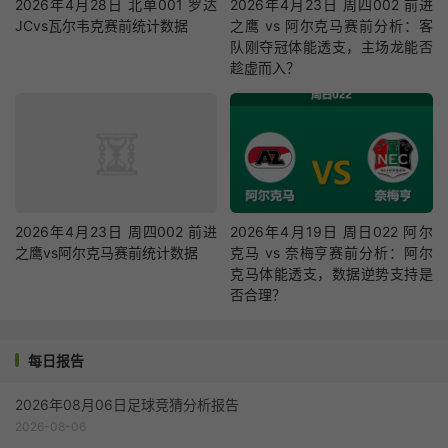
2026年4月28日 北单001 罗达
2026年4月23日 周四002 前进
JCvs瓦尔韦克赛前统计数据
之鹰 vs 阿尔克马赛前分析：客
队刚夺冠体能透支，主场龙能否
趁虚而入？
2026年4月23日 周四002 前进
2026年4月19日 周日022 阿尔
之鹰vs阿尔克马赛前统计数据
克马 vs 奈梅亨赛前分析：阿尔
克马体能透支，数据逆势支持是
否合理？
每日报告
2026年08月06日足球竞猜分析报告
2026-08-06