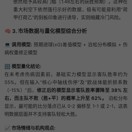
依然给予其较高门槛（1.48左右的获胜预期）。这种在
重大利空下依然强行示好的数据，极有可能是利用“荷
甲打荷乙”的刻板印象进行诱导，实则暗藏冷门风险。
🧠 3. 市场数据与量化模型综合分析
💻 调用模型:
预期进球(xG)差值模型 + 泊松分布模拟 + 伤
病权重修正模型
🔢 模型量化结论:
在未考虑伤病因素前，基础实力模型显示客队胜率约为
55%。但在输入“核心中轴线伤停”及“欧战体能折损系数
（-15%）”后，
修正后的模型显示客队胜率骤降至 38% 左
右，而主队不败（胜+平）的概率上升至 62%。
泊松分布
显示，最可能的比分落点已从 0-2 偏移至 1-1 或 2-1，这表
明数据层面并不支持客队轻松大胜。
📈 市场情绪与机构观点: