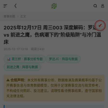




赛事前瞻
正文

✔
2025年12月17日 周三003 深度解码：罗达JC
vs 前进之鹰，伤病潮下的“阶级陷阱”与冷门温
床
2025-12-17 13:18
阅读(
343
)
📊 荷兰杯 · 赛事分析专题
罗达JC · 阵容与数据
前进之鹰 · 阵容与数据
⚠️ 合规声明：
本文所有赛事分析、数据推演及赛果概率均基于公
开赛事信息与体育数据模型，仅用于足球赛事交流与观赏参考，
不构成任何购彩、投注建议。请理性看待赛事结果，遵守国家相
关法律法规。