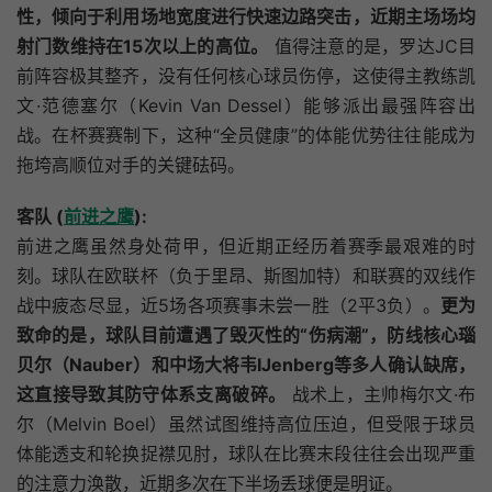
性，倾向于利用场地宽度进行快速边路突击，近期主场场均
射门数维持在15次以上的高位。
值得注意的是，罗达JC目
前阵容极其整齐，没有任何核心球员伤停，这使得主教练凯
文·范德塞尔（Kevin Van Dessel）能够派出最强阵容出
战。在杯赛赛制下，这种“全员健康”的体能优势往往能成为
拖垮高顺位对手的关键砝码。
客队 (
前进之鹰
):
前进之鹰虽然身处荷甲，但近期正经历着赛季最艰难的时
刻。球队在欧联杯（负于里昂、斯图加特）和联赛的双线作
战中疲态尽显，近5场各项赛事未尝一胜（2平3负）。
更为
致命的是，球队目前遭遇了毁灭性的“伤病潮”，防线核心瑙
贝尔（Nauber）和中场大将韦IJenberg等多人确认缺席，
这直接导致其防守体系支离破碎。
战术上，主帅梅尔文·布
尔（Melvin Boel）虽然试图维持高位压迫，但受限于球员
体能透支和轮换捉襟见肘，球队在比赛末段往往会出现严重
的注意力涣散，近期多次在下半场丢球便是明证。