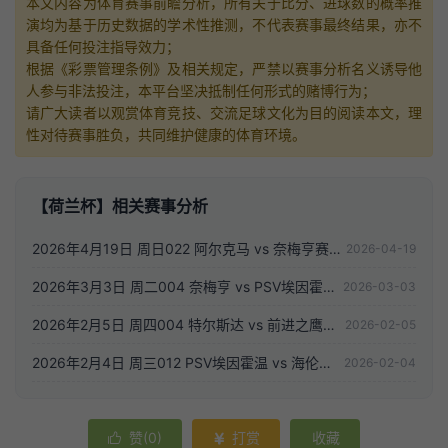
本文内容为体育赛事前瞻分析，所有关于比分、进球数的概率推
演均为基于历史数据的学术性推测，不代表赛事最终结果，亦不
具备任何投注指导效力；
根据《彩票管理条例》及相关规定，严禁以赛事分析名义诱导他
人参与非法投注，本平台坚决抵制任何形式的赌博行为；
请广大读者以观赏体育竞技、交流足球文化为目的阅读本文，理
性对待赛事胜负，共同维护健康的体育环境。
【荷兰杯】相关赛事分析
2026年4月19日 周日022 阿尔克马 vs 奈梅亨赛前分析：阿尔克马体能透支，数据逆势支持是否合理？
2026-04-19
2026年3月3日 周二004 奈梅亨 vs PSV埃因霍温赛前分析：荷兰杯半决赛，埃因霍温客场让步是否过深？
2026-03-03
2026年2月5日 周四004 特尔斯达 vs 前进之鹰赛前分析：头号射手压哨离队，主队能否打破“让球魔咒”？
2026-02-05
2026年2月4日 周三012 PSV埃因霍温 vs 海伦芬赛前分析：锋线告急，主胜赔率是否被高估？
2026-02-04
赞(
0
)
打赏
收藏

