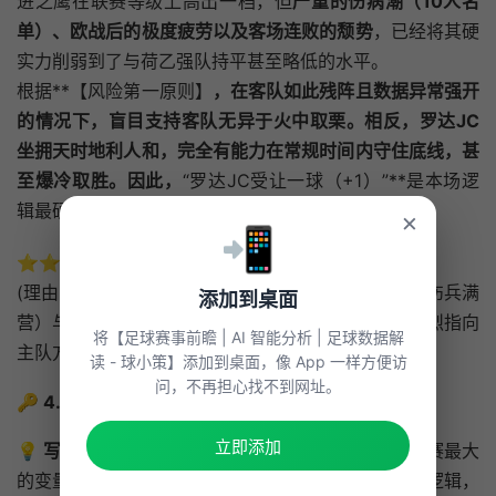
进之鹰在联赛等级上高出一档，但
严重的伤病潮（10人名
单）、欧战后的极度疲劳以及客场连败的颓势
，已经将其硬
实力削弱到了与荷乙强队持平甚至略低的水平。
根据**【风险第一原则】
，在客队如此残阵且数据异常强开
的情况下，盲目支持客队无异于火中取栗。相反，罗达JC
坐拥天时地利人和，完全有能力在常规时间内守住底线，甚
至爆冷取胜。因此，
“罗达JC受让一球（+1）”**是本场逻
辑最硬、安全边际最高的选择。
×
📲
⭐⭐ AI置信度: 高 (High)
(理由：双维共振——基本面（主队全员健康 vs 客队伤兵满
添加到桌面
营）与数据面（模型胜率与市场赔付严重背离）均强烈指向
将【足球赛事前瞻 | AI 智能分析 | 足球数据解
主队方向。)
读 - 球小策】添加到桌面，像 App 一样方便访
问，不再担心找不到网址。
🔑 4.1 核心观点研判
立即添加
💡 写在前面：
足球是圆的，数据只是参考。本场比赛最大
的变量在于客队替补球员的临场发挥，但基于大概率逻辑，