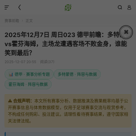




赛事前瞻
正文

✖
2025年12月7日 周日023 德甲前瞻：多特蒙德
vs霍芬海姆，主场龙遭遇客场不败金身，谁能
笑到最后？
2025-12-07 20:55
阅读(
37
)
📊 德甲 · 赛事分析专题
多特蒙德 · 阵容与数据
霍芬海姆 · 阵容与数据
⚠️ 合规声明：
本文所有赛事分析、数据推演及赛果概率均基于公
开赛事信息与体育数据模型，仅用于足球赛事交流与观赏参考，
不构成任何购彩、投注建议。请理性看待赛事结果，遵守国家相
关法律法规。