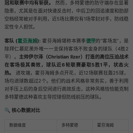
冠和联赛中均有斩获。
然而，多特蒙德的防守端存在显著
隐患，尤其是在面对快速反击时，中后卫的回追速度和肋部
空档经常被对手利用，近5场比赛仅有1场零封对手，防线稳
定性令人担忧。
客队 (
霍芬海姆
):
霍芬海姆堪称本赛季
德甲
的“客场龙”，是
除拜仁慕尼黑外唯一一支保持客场不败金身的球队（4胜2
平）。
主帅伊尔泽（Christian Ilzer）打造的高位压迫战术
在客场极其奏效，球队近6轮联赛豪取5胜1平，状态火
热。
进攻端，霍芬海姆多点开花，近12场联赛狂轰25球，
场均进球数超过2个。他们的战术风格非常务实，善于利用
对手压上后的身后空间进行高效反击，这种风格恰恰能克制
多特蒙德这种喜欢主导控球但防线前压的球队。
🔍 核心数据对比
数据维度
多特蒙德
霍芬海姆