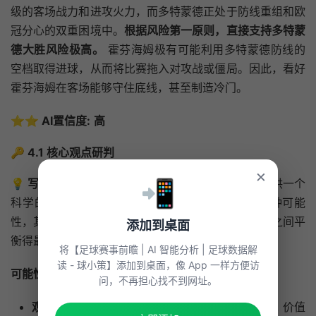
级的客场战力和进攻火力，而多特蒙德正处于防线重组和欧
冠分心的双重困境中。
根据风险第一原则，直接支持多特蒙
德大胜风险极高。
霍芬海姆极有可能利用多特蒙德防线的
空档取得进球，从而将比赛拖入对攻战或僵局。因此，看好
霍芬海姆在客场能够守住底线，甚至制造冷门。
⭐⭐ AI置信度:
高
🔑 4.1 核心观点研判
×
📲
💡 写在前面：
足球比赛充满未知，数据模型旨在提供一个
科学的视角。以下是我们基于海量数据推演出的几种可能
性，其中“本场核心观点”是我们认为在风险和可能性之间平
添加到桌面
衡得最好的一个方向。
将【足球赛事前瞻 | AI 智能分析 | 足球数据解
读 - 球小策】添加到桌面，像 App 一样方便访
可能性评估 (信心度/价值度):
问，不再担心找不到网址。
观点1:
霍芬海姆 +1 (让球负/让球平) (信心度
高
, 价值