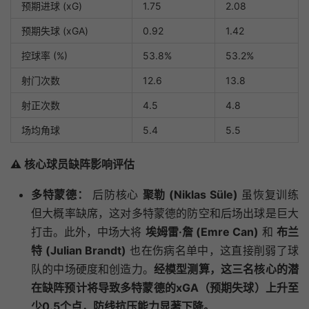
预期进球 (xG)
1.75
2.08
预期失球 (xGA)
0.92
1.42
控球率 (%)
53.8%
53.2%
射门次数
12.6
13.8
射正次数
4.5
4.8
场均角球
5.4
5.5
⚠️ 核心球员缺阵影响评估
多特蒙德：
后防核心
聚勒 (Niklas Süle)
虽恢复训练
但大概率缺席，这对多特蒙德的防空和后场出球是巨大
打击。此外，中场大将
埃姆雷·詹 (Emre Can)
和
布兰
特 (Julian Brandt)
也在伤病名单中，这直接削弱了球
队的中场硬度和创造力。
经模型测算，这三名核心的潜
在缺阵预计将导致多特蒙德的xGA（预期失球）上升至
少0.5个点，防线抗压能力显著下降。