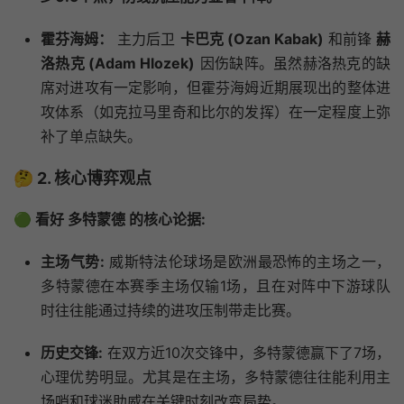
霍芬海姆：
主力后卫
卡巴克 (Ozan Kabak)
和前锋
赫
洛热克 (Adam Hlozek)
因伤缺阵。虽然赫洛热克的缺
席对进攻有一定影响，但霍芬海姆近期展现出的整体进
攻体系（如克拉马里奇和比尔的发挥）在一定程度上弥
补了单点缺失。
🤔 2. 核心博弈观点
🟢 看好 多特蒙德 的核心论据:
主场气势:
威斯特法伦球场是欧洲最恐怖的主场之一，
多特蒙德在本赛季主场仅输1场，且在对阵中下游球队
时往往能通过持续的进攻压制带走比赛。
历史交锋:
在双方近10次交锋中，多特蒙德赢下了7场，
心理优势明显。尤其是在主场，多特蒙德往往能利用主
场哨和球迷助威在关键时刻改变局势。