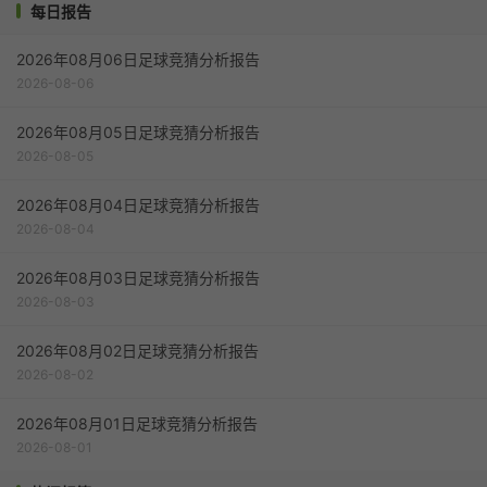
每日报告
2026年08月06日足球竞猜分析报告
2026-08-06
2026年08月05日足球竞猜分析报告
2026-08-05
2026年08月04日足球竞猜分析报告
2026-08-04
2026年08月03日足球竞猜分析报告
2026-08-03
2026年08月02日足球竞猜分析报告
2026-08-02
2026年08月01日足球竞猜分析报告
2026-08-01