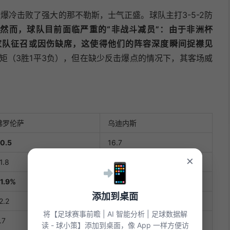
0爆冷击败了强大的那不勒斯，士气正盛。球队主打3-5-2防
。
然而，球队目前面临严重的“非战斗减员”：由于非洲杯
国家队征召或因伤缺席，这使得他们的阵容深度瞬间捉襟见
矩（3胜1平3负），但在缺少反击爆点的情况下，其客场威
佛罗伦萨
乌迪内斯
0.5
16.7
×
1.8
18.9
📲
1.9%
47.3%
添加到桌面
2.2
12.9
将【足球赛事前瞻 | AI 智能分析 | 足球数据解
.7
4.0
读 - 球小策】添加到桌面，像 App 一样方便访