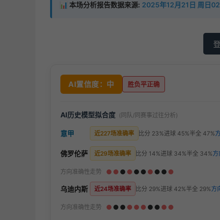
📊 本场分析报告数据来源:
2025年12月21日 周日
AI置信度：中
胜负平正确
AI历史模型拟合度
(同队/同赛事过往分析)
意甲
近227场准确率
比分 23%
进球 45%
半全 47%
方
佛罗伦萨
近29场准确率
比分 14%
进球 34%
半全 34%
方
方向准确性走势
乌迪内斯
近24场准确率
比分 29%
进球 42%
半全 29%
方向
方向准确性走势