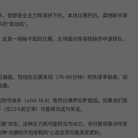
斯，但那是全主力阵容拼下的。本场比赛巴约、莫德斯托等
的“发动机”。
，这是一场输不起的比赛。主场面对阵容残缺的中游球队，
崩盘，防线在比赛末段（76-90分钟）的失球率极高。如
偷袭。
守体系（xGA 18.9）依然比佛罗伦萨稳固。如果他们铁
率（仅22%射正率）可能再次成为笑话。
压锅”状态，这种压力既可能转化为动力，也可能导致动作变
种“光脚的不怕穿鞋的”心态反而可能发挥更好。