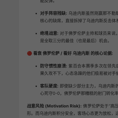
能反弹。
对手阵容残缺:
乌迪内斯虽然刚赢那不勒
核心的缺席，直接拆掉了乌迪内斯反击体系
绝境战意:
对于佛罗伦萨主帅和球员来说
是全取三分的最佳（也是最后）机会。
🔴 看衰 佛罗伦萨 / 看好 乌迪内斯 的核心论据:
防守惯性崩溃:
紫百合本赛季多次在领先后
果久攻不下，心态急躁的他们极易被对手
客队硬度:
即使缺少部分主力，乌迪内斯的防
心死守0-0，佛罗伦萨那糟糕的射门转化
战意风险 (Motivation Risk):
佛罗伦萨处于“高
形。而乌迪内斯积分安全，客场心态更为放松，这