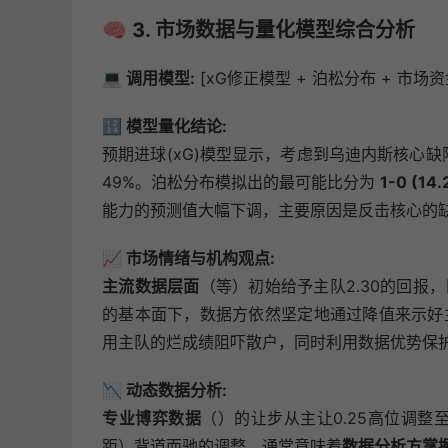
🧠 3. 市场数据与量化模型综合分析
💻 调用模型:
[xG修正模型 + 泊松分布 + 市场
🔢 模型量化结论:
预期进球(xG)模型显示，考虑到乌迪内斯核心
49%。泊松分布模拟出的最可能比分为
1-0 (14.
能力的预测值大幅下调，主要原因是反击核心的
📈 市场情绪与机构观点:
主流数据层面
（等）初始给予主队2.30的回报
的基本面下，数据方依然坚定地通过降值来示好主
用主队的烂成绩阻吓散户，同时利用数据优势保
📉 动态数据分析:
专业博弈数据
（）的让步从主让0.25高位调
距）背道而驰的调整，通常意味着
数据分析方掌