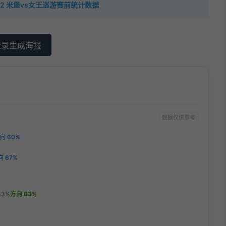
022 米堡vs女王巡游赛前统计数据
登录生成海报
数据仅供参考
向 60%
向 67%
33%
方向 83%