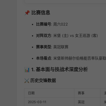
📌 比赛信息
比赛编号
: 周六022
对阵双方
: 米堡 (主) vs 女王巡游 (客)
赛事类型
: 英冠联赛
本场看点
: 米堡新帅赫尔伯格能否率队豪
📊 1. 基本面与技战术深度分析
⚔️ 历史交锋数据
日期
赛事
2025-03-11
英冠