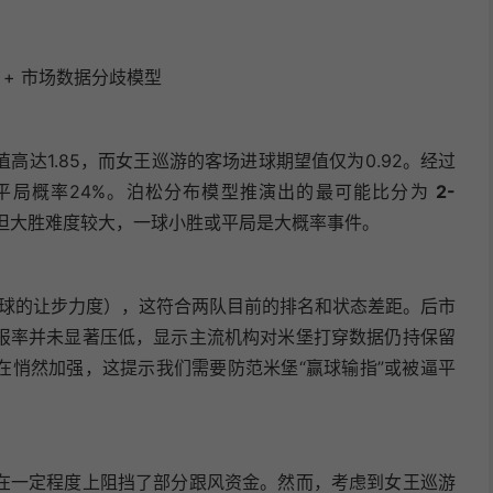
型 + 市场数据分歧模型
高达1.85，而女王巡游的客场进球期望值仅为0.92。经过
%，平局概率24%。泊松分布模型推演出的最可能比分为
2-
势，但大胜难度较大，一球小胜或平局是大概率事件。
至1球的让步力度），这符合两队目前的排名和状态差距。后市
报率并未显著压低，显示主流机构对米堡打穿数据仍持保留
在悄然加强，这提示我们需要防范米堡“赢球输指”或被逼平
在一定程度上阻挡了部分跟风资金。然而，考虑到女王巡游