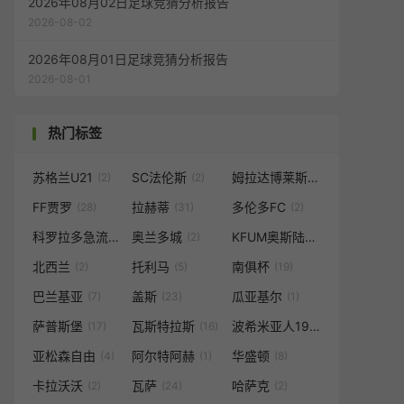
2026年08月02日足球竞猜分析报告
2026-08-02
2026年08月01日足球竞猜分析报告
2026-08-01
热门标签
苏格兰U21
SC法伦斯
姆拉达博莱斯拉夫
(2)
(2)
(1)
FF贾罗
拉赫蒂
多伦多FC
(28)
(31)
(2)
科罗拉多急流
奥兰多城
KFUM奥斯陆
(4)
(2)
(15)
北西兰
托利马
南俱杯
(2)
(5)
(19)
巴兰基亚
盖斯
瓜亚基尔
(7)
(23)
(1)
萨普斯堡
瓦斯特拉斯
波希米亚人1905
(17)
(16)
(1)
亚松森自由
阿尔特阿赫
华盛顿
(4)
(1)
(8)
卡拉沃沃
瓦萨
哈萨克
(2)
(24)
(2)