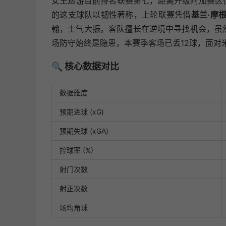
女王巡游目前排名联赛第七，距离升级附加赛区
的这支球队以韧性著称，上轮联赛凭借
基兰·摩根 (
翰，士气大振。客队擅长在逆境中寻找机会，虽
场防守始终是隐患，本赛季客场已丢12球，面对
🔍 核心数据对比
数据维度
预期进球 (xG)
预期失球 (xGA)
控球率 (%)
射门次数
射正次数
场均角球