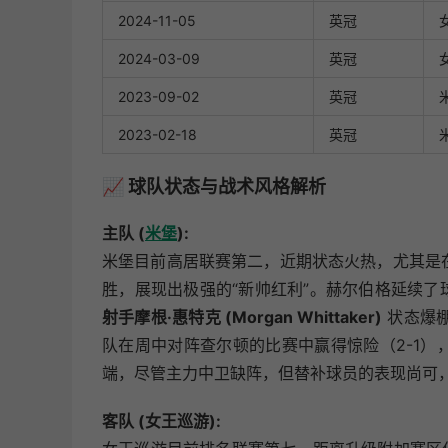
2024-11-05
英冠
2024-03-09
英冠
2023-09-02
英冠
2023-02-18
英冠
📈 球队状态与战术风格解析
主队 (
米堡
):
米堡目前高居联赛第二，近期状态火热，尤其是
胜，展现出极强的“新帅红利”。赫尔伯格延续
射手摩根·惠特克 (Morgan Whittaker)
状态爆棚
队在周中对阵查尔顿的比赛中赢得惊险（2-1）
端，尽管主力中卫缺阵，但替补球员的表现尚可
客队 (女王巡游):