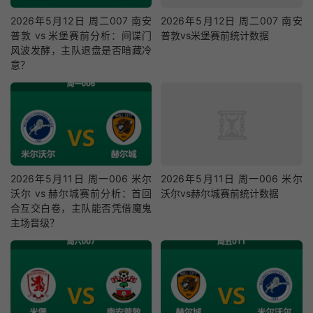
2026年5月12日 周二007 南安
2026年5月12日 周二007 南安
普敦 vs 米堡赛前分析：间谍门
普敦vs米堡赛前统计数据
风波发酵，主队退盘是否暗藏冷
意？
2026年5月11日 周一006 米尔
2026年5月11日 周一006 米尔
沃尔 vs 赫尔城赛前分析：首回
沃尔vs赫尔城赛前统计数据
合互交白卷，主队能否凭借魔鬼
主场晋级？