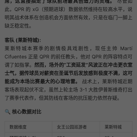
席，这直接抽走了球队前场最具创造力的灵魂。
尽管如
此，QPR 的 xG（预期进球）数据依然维持在较高水平，说
明其战术体系在创造机会方面依然有效，只是在临门一脚上
缺乏稳定性。
客队 (莱斯特城):
莱斯特城本赛季的剧情极具戏剧性，现任主帅 Martí
Cifuentes 正是 QPR 的前任教头，他对 QPR 的阵容特点可
谓了如指掌。
然而，场外的“工资延发”风波正在冲击更衣室
士气，据传球员对薪资在圣诞节后发放感到极度不满，这可
能成为本场比赛最大的心理地雷。
战术上，莱斯特城近期
客场表现起伏不定，虽然上轮主场 3-1 大胜伊普斯维奇打出
了赛季代表作，但其防线在客场的抗压能力依然存疑。
🔍 核心数据对比
数据维度
女王公园巡游者
莱斯特城