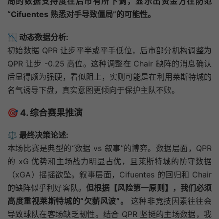
局的数据支持度在后市有所下调，显示出资金方在防范
“Cifuentes 熟悉对手导致僵局”的可能性。
📉 动态数据分析:
初始数据 QPR 让步平半或平手低位，后市部分机构调整为
QPR 让步 -0.25 高位。这种调整在 Chair 缺阵的消息确认
后显得颇为强硬，看似阻上，实则可能是在利用莱斯特城的
名气诱导下盘，真实意图更倾向于保护主队不败。
🎯 4. 综合赛果推演
⚖️ 最终决策论述:
本场比赛是典型的“数据 vs 叙事”的博弈。数据层面，QPR
的 xG 优势和主场战力明显占优，且莱斯特城的防守数据
（xGA）摇摇欲坠。叙事层面，Cifuentes 的回归和 Chair
的缺阵似乎利好客队。
但根据【风险第一原则】，我们必须
高度重视莱斯特城的“欠薪风波”。
这种非竞技因素往往会
导致球队在客场缺乏韧性。结合 QPR 坚挺的主场数据，我