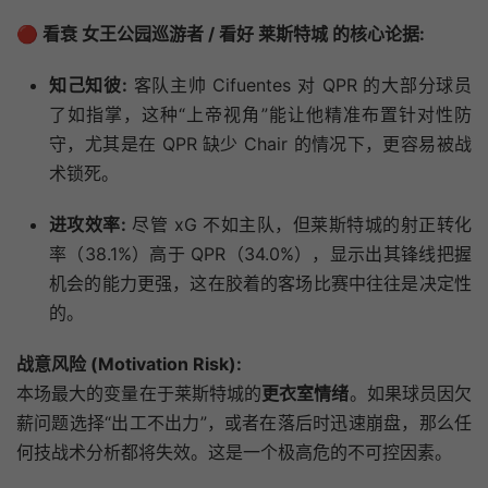
🔴 看衰 女王公园巡游者 / 看好 莱斯特城 的核心论据:
知己知彼:
客队主帅 Cifuentes 对 QPR 的大部分球员
了如指掌，这种“上帝视角”能让他精准布置针对性防
守，尤其是在 QPR 缺少 Chair 的情况下，更容易被战
术锁死。
进攻效率:
尽管 xG 不如主队，但莱斯特城的射正转化
率（38.1%）高于 QPR（34.0%），显示出其锋线把握
机会的能力更强，这在胶着的客场比赛中往往是决定性
的。
战意风险 (Motivation Risk):
本场最大的变量在于莱斯特城的
更衣室情绪
。如果球员因欠
薪问题选择“出工不出力”，或者在落后时迅速崩盘，那么任
何技战术分析都将失效。这是一个极高危的不可控因素。