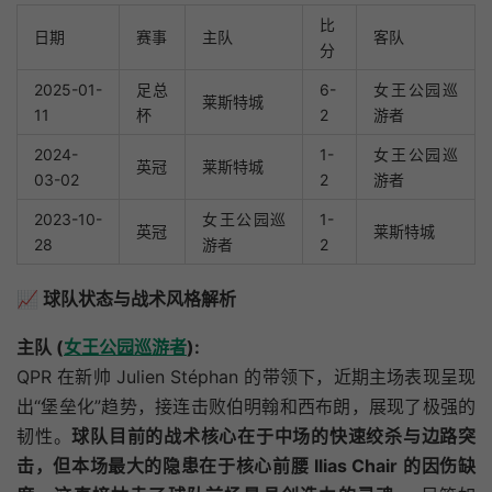
比
日期
赛事
主队
客队
分
2025-01-
足总
6-
女王公园巡
莱斯特城
11
杯
2
游者
2024-
1-
女王公园巡
英冠
莱斯特城
03-02
2
游者
2023-10-
女王公园巡
1-
英冠
莱斯特城
28
游者
2
📈 球队状态与战术风格解析
主队 (
女王公园巡游者
):
QPR 在新帅 Julien Stéphan 的带领下，近期主场表现呈现
出“堡垒化”趋势，接连击败伯明翰和西布朗，展现了极强的
韧性。
球队目前的战术核心在于中场的快速绞杀与边路突
击，但本场最大的隐患在于核心前腰 Ilias Chair 的因伤缺