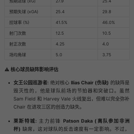
预期进球 (xG)
27.9
25.4
预期失球 (xGA)
25.4
29.8
控球率 (%)
41.5%
46.0%
射门次数
12.5
10.5
射正次数
4.25
4.0
场均角球
5.0
3.75
⚠️ 核心球员缺阵影响评估
女王公园巡游者:
绝对核心
Ilias Chair (伤缺)
的缺阵是
毁灭性的，他是球队前场的节拍器和突破口。虽然
Sam Field 和 Harvey Vale 火线复出，但难以完全弥补
Chair 在进攻三区的创造力缺失。
莱斯特城:
主力前锋
Patson Daka (离队参加非洲
杯)
缺席，这对球队的反击速度有一定影响。不过，