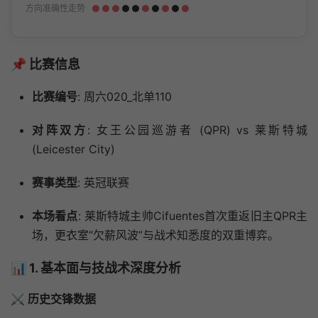
方向准确性走势
📌 比赛信息
比赛编号
: 周六020_北单110
对阵双方
: 女王公园巡游者 (QPR) vs 莱斯特城
(Leicester City)
赛事类型
: 英冠联赛
本场看点
: 莱斯特城主帅Cifuentes首次重返旧主QPR主
场，更衣室“欠薪风波”与战术知悉度的双重博弈。
📊 1. 基本面与技战术深度分析
⚔️ 历史交锋数据