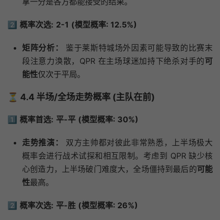
拿一分是各方都能接受的结果。
2️⃣
概率次选:
2-1
(模型概率: 12.5%)
矩阵分析：
鉴于莱斯特城场外因素可能导致的比赛末
段注意力涣散，QPR 在主场球迷加持下绝杀对手的
可
能性
仅次于平局。
⏳ 4.4 半场/全场走势概率 (主队在前)
1️⃣
概率首选:
平-平
(模型概率: 30%)
走势推演：
双方主帅都对彼此非常熟悉，上半场极大
概率会进行战术试探和相互限制。考虑到 QPR 缺少核
心创造力，上半场破门难度大，全场僵持到最后的
可能
性
最高。
2️⃣
概率次选:
平-胜
(模型概率: 26%)