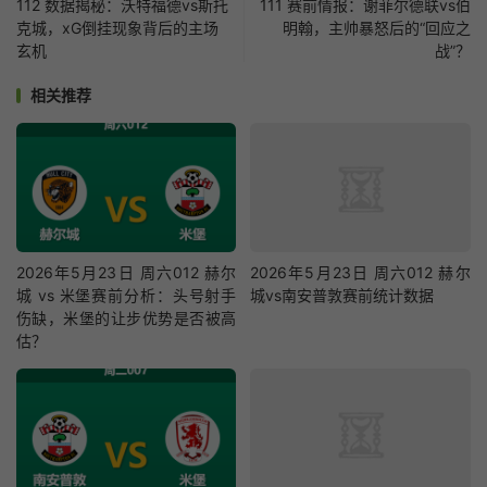
112 数据揭秘：沃特福德vs斯托
111 赛前情报：谢菲尔德联vs伯
克城，xG倒挂现象背后的主场
明翰，主帅暴怒后的“回应之
玄机
战”？
相关推荐
2026年5月23日 周六012 赫尔
2026年5月23日 周六012 赫尔
城 vs 米堡赛前分析：头号射手
城vs南安普敦赛前统计数据
伤缺，米堡的让步优势是否被高
估？