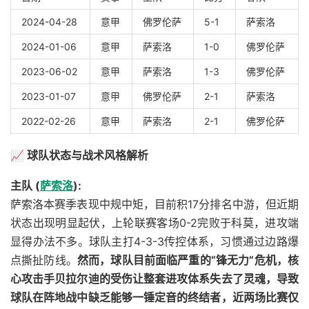
2024-04-28
意甲
佛罗伦萨
5-1
萨索洛
2024-01-06
意甲
萨索洛
1-0
佛罗伦萨
2023-06-02
意甲
萨索洛
1-3
佛罗伦萨
2023-01-07
意甲
佛罗伦萨
2-1
萨索洛
2022-02-26
意甲
萨索洛
2-1
佛罗伦萨
📈 球队状态与战术风格解析
主队 (
萨索洛
):
萨索洛本赛季表现中规中矩，目前积17分排名中游，但近期
状态出现明显起伏，上轮联赛客场0-2完败于科莫，进攻端
显得办法不多。球队主打4-3-3传控体系，习惯通过边路爆
点撕扯防线。
然而，球队目前面临严重的“锋无力”危机，核
心攻击手贝拉尔迪的受伤让整套进攻体系失去了灵魂，导致
球队在阵地战中缺乏能够一锤定音的终结者，近两场比赛仅