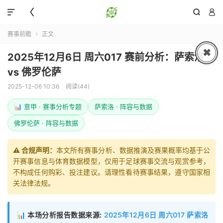




赛事前瞻
正文

✖
2025年12月6日 周六017 赛前分析：萨索洛
vs 佛罗伦萨
2025-12-06 10:36
阅读(
44
)
📊 意甲 · 赛事分析专题
萨索洛 · 阵容与数据
佛罗伦萨 · 阵容与数据
⚠️ 合规声明：
本文所有赛事分析、数据推演及赛果概率均基于公
开赛事信息与体育数据模型，仅用于足球赛事交流与观赏参考，
不构成任何购彩、投注建议。请理性看待赛事结果，遵守国家相
关法律法规。
📊 本场分析报告数据来源:
2025年12月6日 周六017 萨索洛