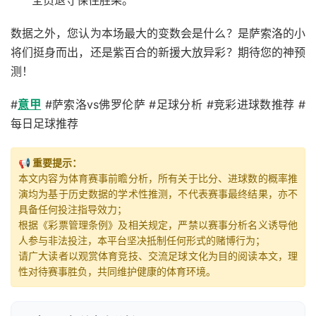
全员退守保住胜果。
数据之外，您认为本场最大的变数会是什么？是萨索洛的小
将们挺身而出，还是紫百合的新援大放异彩？期待您的神预
测！
#
意甲
#萨索洛vs佛罗伦萨 #足球分析 #竞彩进球数推荐 #
每日足球推荐
📢 重要提示：
本文内容为体育赛事前瞻分析，所有关于比分、进球数的概率推
演均为基于历史数据的学术性推测，不代表赛事最终结果，亦不
具备任何投注指导效力；
根据《彩票管理条例》及相关规定，严禁以赛事分析名义诱导他
人参与非法投注，本平台坚决抵制任何形式的赌博行为；
请广大读者以观赏体育竞技、交流足球文化为目的阅读本文，理
性对待赛事胜负，共同维护健康的体育环境。