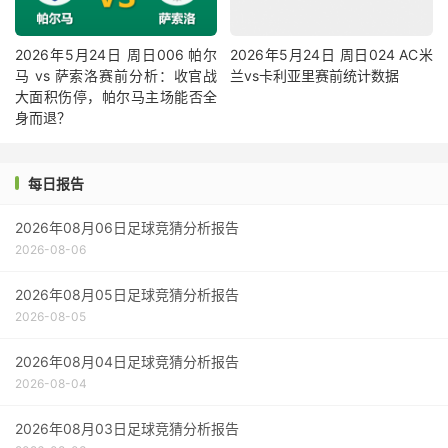
2026年5月24日 周日006 帕尔
2026年5月24日 周日024 AC米
马 vs 萨索洛赛前分析：收官战
兰vs卡利亚里赛前统计数据
大面积伤停，帕尔马主场能否全
身而退？
每日报告
2026年08月06日足球竞猜分析报告
2026-08-06
2026年08月05日足球竞猜分析报告
2026-08-05
2026年08月04日足球竞猜分析报告
2026-08-04
2026年08月03日足球竞猜分析报告