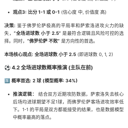
读 - 球小策】添加到桌面，像 App 一样方便访
问，不再担心找不到网址。
观点3:
比分 1-1 或 0-1
(信心度 中, 价值度 高)
决策:
鉴于佛罗伦萨极高的平局率和萨索洛进攻火力的缺
立即添加
失，
“全场进球数 小于 2.5”
是最符合逻辑且风险可控的选
择。同时，
“佛罗伦萨 不败”
是方向性的首选。
不再提示
本场核心观点:
全场进球数 小于 2.5
(即进球数 0, 1, 2)
⚽ 4.2 全场进球数概率推演 (主队在前)
1️⃣
概率首选:
2 球
(模型概率: 34%)
推演逻辑：
结合双方近期攻防数据，萨索洛失去核心
后场均进球期望不足1球，而佛罗伦萨客场进攻效率低
下。1-1 的平局是双方都能接受的结果，也是数据模型
中概率最高的落点。