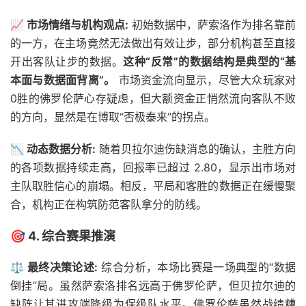
📈 市场情绪与机构观点:
初始数据中，萨索洛作为排名靠前
的一方，在主场竟然无法做出有效让步，部分机构甚至直接
开出客队让步的数据。
这种“反常”的数据结构是典型的“基
本面与数据面背离”。
市场资金流向显示，尽管大众玩家对
0胜的佛罗伦萨心存疑虑，但大额资金正悄然流向客队不败
的方向，显然是在博取“否极泰来”的拐点。
📉 动态数据分析:
随着贝拉尔迪伤缺消息的确认，主胜方向
的各项数据持续走高，回报率已超过 2.80，显示出市场对
主队取胜信心的崩塌。相反，平局和客胜的数据正在缓慢聚
合，机构正在构筑防范客队拿分的防线。
🎯 4. 综合赛果推演
⚖️ 最终决策论述:
综合分析，本场比赛是一场典型的“数据
倒挂”局。虽然萨索洛排名远高于佛罗伦萨，但贝拉尔迪的
缺阵让其进攻端降级为保级队水平。佛罗伦萨虽然战绩糟