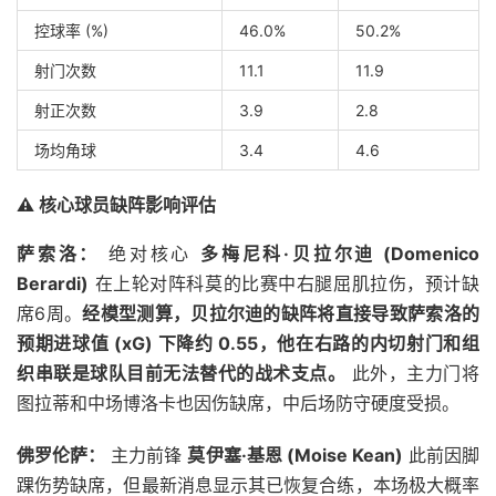
控球率 (%)
46.0%
50.2%
射门次数
11.1
11.9
射正次数
3.9
2.8
场均角球
3.4
4.6
⚠️ 核心球员缺阵影响评估
萨索洛：
绝对核心
多梅尼科·贝拉尔迪 (Domenico
Berardi)
在上轮对阵科莫的比赛中右腿屈肌拉伤，预计缺
席6周。
经模型测算，贝拉尔迪的缺阵将直接导致萨索洛的
预期进球值 (xG) 下降约 0.55，他在右路的内切射门和组
织串联是球队目前无法替代的战术支点。
此外，主力门将
图拉蒂和中场博洛卡也因伤缺席，中后场防守硬度受损。
佛罗伦萨：
主力前锋
莫伊塞·基恩 (Moise Kean)
此前因脚
踝伤势缺席，但最新消息显示其已恢复合练，本场极大概率