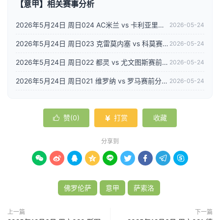
【意甲】相关赛事分析
2026年5月24日 周日024 AC米兰 vs 卡利亚里赛前分析：米兰争四生死战，深度让步是否暗藏隐患？
2026-05-24
2026年5月24日 周日023 克雷莫内塞 vs 科莫赛前分析：主队伤兵满营，科莫客场能否顺利拿下欧冠门票？
2026-05-24
2026年5月24日 周日022 都灵 vs 尤文图斯赛前分析：尤文锋线受损，客场能否顺利拿下德比？
2026-05-24
2026年5月24日 周日021 维罗纳 vs 罗马赛前分析：罗马急需三分争四，维罗纳无欲无求能否阻击？
2026-05-24
赞(
0
)
打赏
收藏


分享到









佛罗伦萨
意甲
萨索洛
上一篇
下一篇