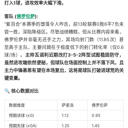
打入1球，进攻效率大幅下滑。
客队 (
佛罗伦萨
):
“紫百合”本赛季的堕落令人咋舌，前13轮联赛0胜6平7负未
尝一胜，深陷降级区。尽管战绩糟糕，但从比赛内容来看，
佛罗伦萨并非毫无还手之力，其场均射门数（11.85次）甚
至高于主队，主要问题在于极度低下的射门转化率（仅0.6
球/场）。
主帅瓦诺利近期改打3-5-2阵型试图稳固防守，
虽然进攻端依然便秘，但球队在场面控制上并不落下风，且
主力中锋基恩有望在本场复出，这将是球队打破进球荒的关
键变量。
🔍 核心数据对比
数据维度
萨索洛
佛罗伦萨
预期进球 (xG)
1.12
0.95
预期失球 (xGA)
1.25
1.45