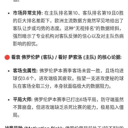
市场异常支持:
在主队排名第10、客队排名第19且0胜
的巨大排名差距下，欧洲主流数据方竟然罕见地给出了
客队让步或均势的态度。这种“无视排名”的数据倾斜，
强烈暗示了专业机构对客队反弹的信心以及对主队伤病
影响的担忧。
🔴 看衰 佛罗伦萨 (客队) / 看好 萨索洛 (主队) 的核心论据:
客场虫属性:
佛罗伦萨本赛季客场未尝一胜，且场均进
球仅0.6个，进攻端极其疲软。指望一支进攻便秘的球
队在客场全取三分，本身就面临极大的数据阻力。
平局大师:
佛罗伦萨本赛季已打出6场平局，防守端虽然
不算崩盘，但进攻端缺乏杀死比赛的能力，极易陷入僵
局。