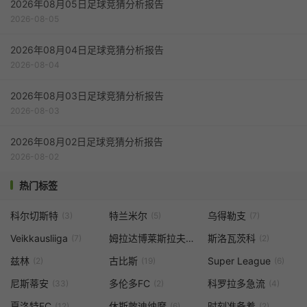
2026年08月05日足球竞猜分析报告
2026-08-05
2026年08月04日足球竞猜分析报告
2026-08-04
2026年08月03日足球竞猜分析报告
2026-08-03
2026年08月02日足球竞猜分析报告
2026-08-02
热门标签
科尔切斯特
特兰米尔
乌得勒支
(3)
(5)
(7)
Veikkausliiga
姆拉达博莱斯拉夫
斯洛瓦茨科
(7)
(1)
(2)
兹林
古比斯
Super League
(2)
(19)
(6)
尼斯蒂安
多伦多FC
科罗拉多急流
(33)
(2)
(4)
夏洛特FC
休斯敦迪纳摩
时刻准备着
(12)
(6)
(2)