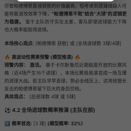
尽管帕德博恩直接获胜的价值最高，但考虑到其锋线缺人可
能导致进攻效率下降，
“帕德博恩不败”结合“大球”的逻辑更
为稳健。
鉴于主队防守实在太差，客队即使进球能力下降
也大概率能取得进球。
本场核心观点:
[帕德博恩 获胜] 或 [全场进球数 3球/4球]
🔥
高波动性赛果预警 (模型推演)
🔥
预警内容：
激活。
基于卡尔斯鲁厄近期极度开放的比赛风
格（近4场产生16个进球），本场比赛极易演变成一场互爆
的进球大战。若主队早早丢球，势必全线压上，这将给擅长
反击的帕德博恩留下巨大的身后空档。
具体观点：
[总进球数 4球 或 5球]
⚽ 4.2 全场进球数概率推演 (主队在前)
1️⃣
概率首选:
[3 球]
(模型概率: 32%)