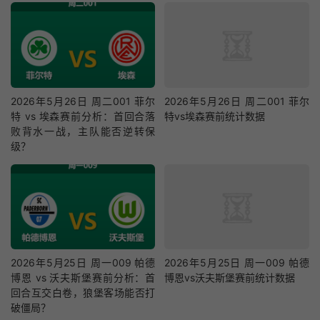
2026年5月26日 周二001 菲尔
2026年5月26日 周二001 菲尔
特 vs 埃森赛前分析：首回合落
特vs埃森赛前统计数据
败背水一战，主队能否逆转保
级？
2026年5月25日 周一009 帕德
2026年5月25日 周一009 帕德
博恩 vs 沃夫斯堡赛前分析：首
博恩vs沃夫斯堡赛前统计数据
回合互交白卷，狼堡客场能否打
破僵局？