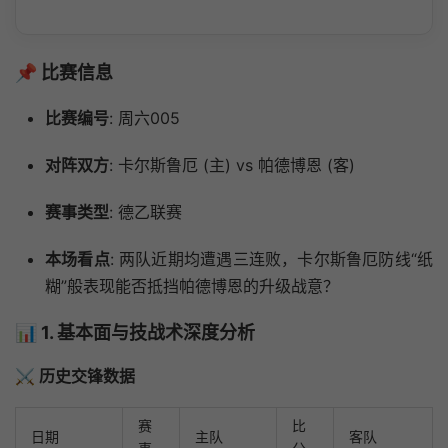
📌 比赛信息
比赛编号
: 周六005
对阵双方
: 卡尔斯鲁厄 (主) vs 帕德博恩 (客)
赛事类型
: 德乙联赛
本场看点
: 两队近期均遭遇三连败，卡尔斯鲁厄防线“纸
糊”般表现能否抵挡帕德博恩的升级战意？
📊 1. 基本面与技战术深度分析
⚔️ 历史交锋数据
赛
比
日期
主队
客队