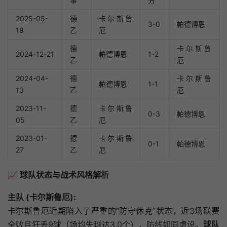
事
分
2025-05-
德
卡尔斯鲁
3-0
帕德博恩
18
乙
厄
德
卡尔斯鲁
2024-12-21
帕德博恩
1-2
乙
厄
2024-04-
德
卡尔斯鲁
帕德博恩
1-1
13
乙
厄
2023-11-
德
卡尔斯鲁
0-3
帕德博恩
05
乙
厄
2023-01-
德
卡尔斯鲁
0-1
帕德博恩
27
乙
厄
📈 球队状态与战术风格解析
主队 (卡尔斯鲁厄):
卡尔斯鲁厄近期陷入了严重的“防守休克”状态，近3场联赛
全败且狂丢9球（场均失球达3.0个），防线如同虚设。
球队