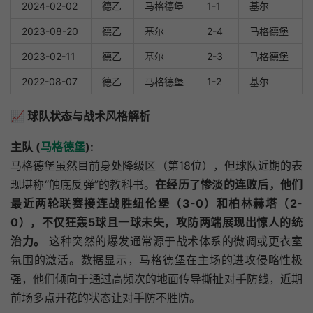
2024-02-02
德乙
马格德堡
1-1
基尔
2023-08-20
德乙
基尔
2-4
马格德堡
2023-02-11
德乙
基尔
2-3
马格德堡
2022-08-07
德乙
马格德堡
1-2
基尔
📈 球队状态与战术风格解析
主队 (
马格德堡
):
马格德堡虽然目前身处降级区（第18位），但球队近期的表
现堪称“触底反弹”的教科书。
在经历了惨淡的连败后，他们
最近两轮联赛接连战胜纽伦堡（3-0）和柏林赫塔（2-
0），不仅狂轰5球且一球未失，攻防两端展现出惊人的统
治力。
这种突然的爆发通常源于战术体系的微调或更衣室
氛围的激活。数据显示，马格德堡在主场的进攻侵略性极
强，他们倾向于通过高频次的地面传导撕扯对手防线，近期
前场多点开花的状态让对手防不胜防。