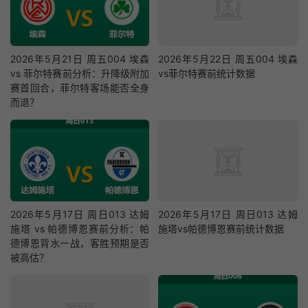
2026年5月21日 周五004 埃森
2026年5月22日 周五004 埃森
vs 菲尔特赛前分析：升降级附加
vs菲尔特赛前统计数据
赛首回合，菲尔特客场能否全身
而退？
2026年5月17日 周日013 达姆
2026年5月17日 周日013 达姆
施塔 vs 帕德博恩赛前分析：帕
施塔vs帕德博恩赛前统计数据
德博恩背水一战，客胜预期是否
被高估？