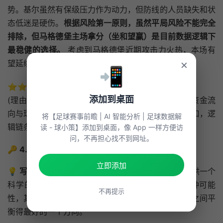
势。基尔虽然有保级压力作为动力，但防线的人员缺失和状
态低迷是硬伤。
根据风险第一原则，虽然平局风险不能完全
排除，但马格德堡主场拿分（坐和望赢）是目前数据逻辑下
最稳健的选择。
考虑到马格德堡近期攻击力火热，本场有
×
望延续进球势头。
📲
⭐⭐ AI置信度: 高
添加到桌面
(理由：硬实力数据支持马格德堡的进攻优势，市场资金流
向与球队近期状态高度一致，且客队防线存在客观缺口，逻
将【足球赛事前瞻 | AI 智能分析 | 足球数据解
辑链条完整。)
读 - 球小策】添加到桌面，像 App 一样方便访
问，不再担心找不到网址。
🔑 4.1 核心观点研判
立即添加
💡 写在前面：
足球比赛充满未知，数据模型旨在提供一个
科学的视角。以下是我们基于海量数据推演出的几种可能
不再提示
性，其中“本场核心观点”是我们认为在风险和可能性之间平
衡得最好的一个方向。