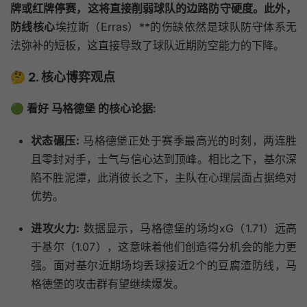
牌或红牌停赛，这将直接削弱球队的边路防守硬度。此外，
防线核心
埃拉斯（Erras）**的伤缺依然是球队防守体系无
法弥补的短板，这直接导致了球队近期防空能力的下降。
🤔 2. 核心博弈观点
🟢 看好 马格德堡 的核心论据:
状态碾压:
马格德堡正处于赛季最高光的时刻，两连胜
且零封对手，士气与信心达到顶峰。相比之下，基尔深
陷不胜泥潭，此消彼长之下，主队在心理层面占据绝对
优势。
进攻火力:
数据显示，马格德堡的场均xG（1.71）远高
于基尔（1.07），这意味着他们创造得分机会的能力更
强。面对基尔近期场均丢球接近2个的豆腐渣防线，马
格德堡的攻击群有望继续爆发。