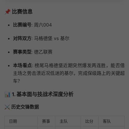
📌 比赛信息
比赛编号
: 周六004
对阵双方
: 马格德堡 vs 基尔
赛事类型
: 德乙联赛
本场看点
: 榜尾马格德堡近期突然爆发两连胜，能否借
主场之势击溃近况低迷的基尔，完成保级路上的关键超
车？
📊 1. 基本面与技战术深度分析
⚔️ 历史交锋数据
日期
赛事
主队
比分
客队