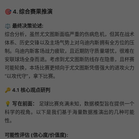
🎯 4. 综合赛果推演
⚖️ 最终决策论述:
综合分析，虽然尤文图斯面临严重的伤病危机，但其在战术
体系、历史交锋以及主场气势上对乌迪内斯拥有全方位的压
制。乌迪内斯客场战力疲软，且近期防守质量堪忧，很难在
安联球场全身而退。考虑到尤文图斯防线存在隐患，且杯赛
可能轮换，本场比赛更倾向于尤文图斯凭借强大的进攻火力
“以攻代守”，拿下比赛。
🔑 4.1 核心观点研判
💡 写在前面：
足球比赛充满未知，数据模型旨在提供一个
科学的视角。以下是我们基于海量数据推演出的几种可能
性。
可能性评估 (信心度/价值度):