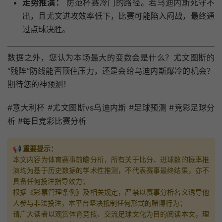
走势推演：
防范杯赛冷门的路径。若乌迪内斯死守不
出，且尤文进攻效率低下，比赛可能陷入闷战，最终通
过点球决胜。
数据之外，您认为本场最大的变数会是什么？尤文图斯的
“残阵”防线能否顶住压力，还是会给乌迪内斯爆冷的机会？
期待您的神预测！
#意大利杯 #尤文图斯vs乌迪内斯 #足球预测 #竞彩足球分
析 #每日竞彩比赛分析
📢 重要提示：
本文内容为体育赛事前瞻分析，所有关于比分、进球数的概率推
演均为基于历史数据的学术性推测，不代表赛事最终结果，亦不
具备任何投注指导效力；
根据《彩票管理条例》及相关规定，严禁以赛事分析名义诱导他
人参与非法投注，本平台坚决抵制任何形式的赌博行为；
请广大读者以观赏体育竞技、交流足球文化为目的阅读本文，理