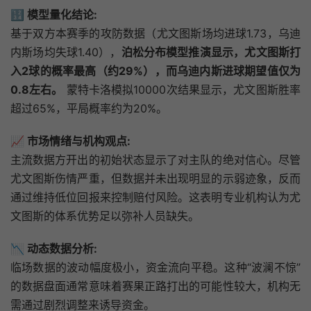
🔢 模型量化结论:
基于双方本赛季的攻防数据（尤文图斯场均进球1.73，乌迪
内斯场均失球1.40），
泊松分布模型推演显示，尤文图斯打
入2球的概率最高（约29%），而乌迪内斯进球期望值仅为
0.8左右。
蒙特卡洛模拟10000次结果显示，尤文图斯胜率
超过65%，平局概率约为20%。
📈 市场情绪与机构观点:
主流数据方开出的初始状态显示了对主队的绝对信心。尽管
尤文图斯伤情严重，但数据并未出现明显的示弱迹象，反而
通过维持低位回报来控制赔付风险。这表明专业机构认为尤
文图斯的体系优势足以弥补人员缺失。
📉 动态数据分析:
临场数据的波动幅度极小，资金流向平稳。这种“波澜不惊”
的数据盘面通常意味着赛果正路打出的可能性较大，机构无
需通过剧烈调整来诱导资金。