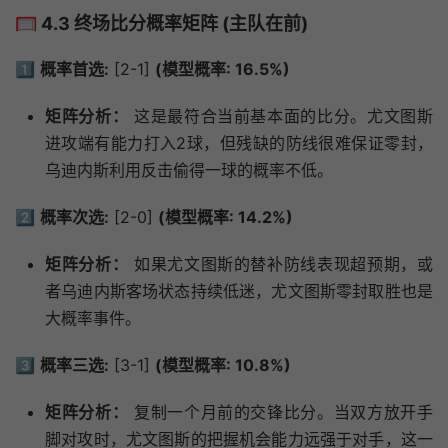
🥅 4.3 终场比分概率矩阵 (主队在前)
1️⃣
概率首选:
[2-1]
(模型概率: 16.5%)
矩阵分析：
这是最符合当前基本面的比分。尤文图斯
进攻端有能力打入2球，但残缺的防线很难保证零封，
乌迪内斯利用反击偷得一球的概率不低。
2️⃣
概率次选:
[2-0]
(模型概率: 14.2%)
矩阵分析：
如果尤文图斯的替补防线表现超预期，或
者乌迪内斯客场状态持续低迷，尤文图斯零封取胜也是
大概率事件。
3️⃣
概率三选:
[3-1]
(模型概率: 10.8%)
矩阵分析：
复制一个月前的交锋比分。当双方放开手
脚对攻时，尤文图斯的把握机会能力远强于对手，这一