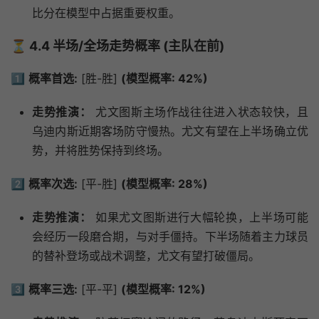
比分在模型中占据重要权重。
⏳ 4.4 半场/全场走势概率 (主队在前)
1️⃣
概率首选:
[胜-胜]
(模型概率: 42%)
走势推演：
尤文图斯主场作战往往进入状态较快，且
乌迪内斯近期客场防守慢热。尤文有望在上半场确立优
势，并将胜势保持到终场。
2️⃣
概率次选:
[平-胜]
(模型概率: 28%)
走势推演：
如果尤文图斯进行大幅轮换，上半场可能
会经历一段磨合期，与对手僵持。下半场随着主力球员
的替补登场或战术调整，尤文有望打破僵局。
3️⃣
概率三选:
[平-平]
(模型概率: 12%)