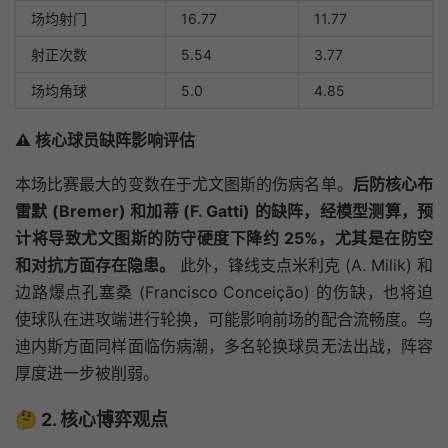
场均射门
16.77
11.77
射正次数
5.54
3.77
场均角球
5.0
4.85
⚠️ 核心球员缺阵影响评估
本场比赛最大的变数在于尤文图斯的伤病名单。
后防核心布
雷默 (Bremer) 和加蒂 (F. Gatti) 的缺阵，经模型测算，预
计将导致尤文图斯的防守硬度下降约 25%，尤其是在防空
和对抗方面存在隐患。
此外，锋线支点米利克 (A. Milik) 和
边路爆点孔塞桑 (Francisco Conceição) 的伤缺，也将迫
使球队在进攻端进行轮换，可能影响前场的配合流畅度。乌
迪内斯方面同样面临伤病潮，多名轮换球员无法出战，阵容
厚度进一步被削弱。
🤔 2. 核心博弈观点