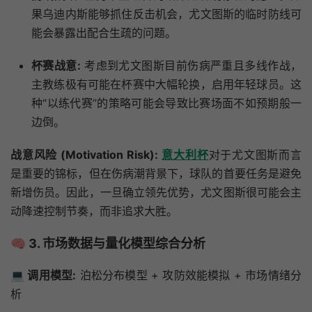
果乌迪内斯能够抓住反击机会，尤文图斯的临时防线可
能会暴露出配合生疏的问题。
杯赛战意:
考虑到尤文图斯目前伤病严重且多线作战，
主教练极有可能在杯赛中大幅轮换，启用年轻球员。这
种“以练代赛”的策略可能会导致比赛场面不如预期般一
边倒。
战意风险 (Motivation Risk):
意大利杯
对于尤文图斯而言
是重要的锦标，但在伤病潮背景下，球队的首要任务是避免
新增伤员。因此，一旦确立领先优势，尤文图斯很可能会主
动降速控制节奏，而非追求大胜。
🧠 3. 市场数据与量化模型综合分析
💻 调用模型:
泊松分布模型 + 攻防效能模拟 + 市场情绪分
析