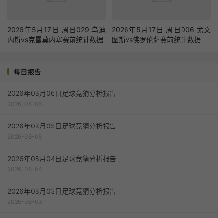
2026年5月17日 周日029 乌迪
2026年5月17日 周日006 尤文
内斯vs克雷莫内塞赛前统计数据
图斯vs佛罗伦萨赛前统计数据
每日报告
2026年08月06日足球竞猜分析报告
2026-08-06
2026年08月05日足球竞猜分析报告
2026-08-05
2026年08月04日足球竞猜分析报告
2026-08-04
2026年08月03日足球竞猜分析报告
2026-08-03