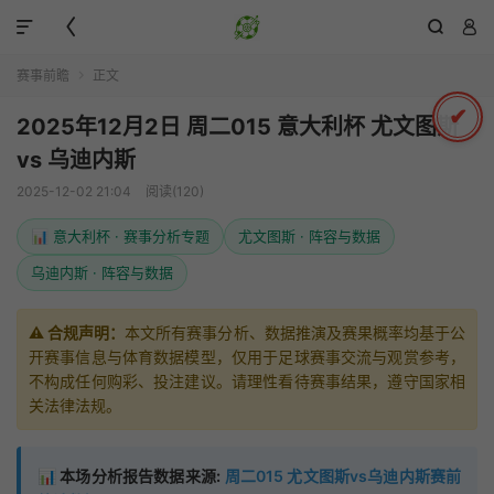




赛事前瞻
正文

✔
2025年12月2日 周二015 意大利杯 尤文图斯
vs 乌迪内斯
2025-12-02 21:04
阅读(
120
)
📊 意大利杯 · 赛事分析专题
尤文图斯 · 阵容与数据
乌迪内斯 · 阵容与数据
⚠️ 合规声明：
本文所有赛事分析、数据推演及赛果概率均基于公
开赛事信息与体育数据模型，仅用于足球赛事交流与观赏参考，
不构成任何购彩、投注建议。请理性看待赛事结果，遵守国家相
关法律法规。
📊 本场分析报告数据来源:
周二015 尤文图斯vs乌迪内斯赛前