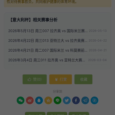
性对待赛事胜负，共同维护健康的体育环境。
【意大利杯】相关赛事分析
2026年5月13日 周三007 拉齐奥 vs 国际米兰赛前分析：恰尔汗奥卢伤缺，国米能否顺利加冕双冠王？
2026-05-13
2026年4月22日 周三013 亚特兰大 vs 拉齐奥赛前分析：拉齐奥门将伤缺，亚特兰大能否主场大胜晋级？
2026-04-22
2026年4月21日 周二007 国际米兰 vs 科莫赛前分析：劳塔罗与巴斯托尼伤缺，主胜期待值是否被高估？
2026-04-21
2026年3月4日 周三011 拉齐奥 vs 亚特兰大赛前分析：亚特兰大数据碾压却遭市场看衰，客胜数据异常升高是否存在冷门风险？
2026-03-04
赞(
0
)
打赏
收藏


分享到








