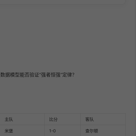
，数据模型能否验证“强者恒强”定律？
主队
比分
客队
米堡
1-0
查尔顿