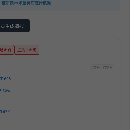
09 查尔顿vs米堡赛前统计数据
登录生成海报
场正确
胜负平正确
数据仅供参考
向 60%
 50%
向 67%