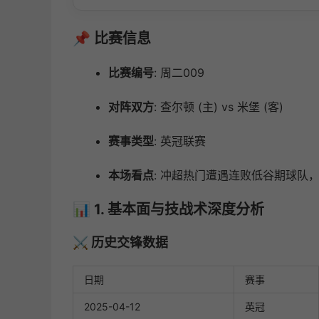
📌 比赛信息
比赛编号
: 周二009
对阵双方
: 查尔顿 (主) vs 米堡 (客)
赛事类型
: 英冠联赛
本场看点
: 冲超热门遭遇连败低谷期球队
📊 1. 基本面与技战术深度分析
⚔️ 历史交锋数据
日期
赛事
2025-04-12
英冠