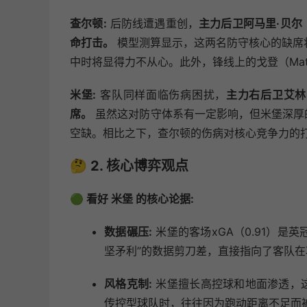
查尔顿:
后防线遭遇重创，
主力后卫阿马里·贝尔（Am
命打击。
模型测算显示，这两名防守核心的缺席将
中时将显得力不从心。此外，锋线上的戈登（Mat
米堡:
客队同样面临伤病困扰，
主力右后卫艾林（L
席。
虽然这对防守体系有一定影响，但米堡深厚
空缺。相比之下，查尔顿的伤病对核心竞争力的
🤔 2. 核心博弈观点
🟢 看好 米堡 的核心论据:
数据碾压:
米堡的客场xGA（0.91）是英
坚矛利”的数据剪刀差，直接指向了客队
风格克制:
米堡擅长高控球和地面渗透，
传控型球队时，往往因为跑动距离不足而