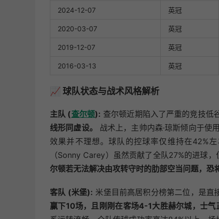
2024-12-07
英冠
2020-03-07
英冠
2019-12-07
英冠
2016-03-13
英冠
📈 球队状态与战术风格解析
主队 (
查尔顿
):
查尔顿近期陷入了严重的竞技低
线形同虚设。
战术上，主帅内森·琼斯倾向于使用
效果并不理想。球队的控球率仅维持在42%
（Sonny Carey）虽然贡献了全队27%的进
尔顿若无法解决由攻转守时的肋部空当问题，恐
客队 (米堡):
米堡目前高居积分榜第二位，是直
赢下10场，且刚刚在客场4-1大胜赫尔城，士气