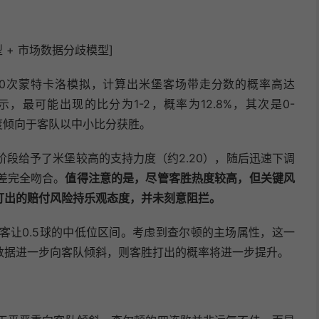
型 + 市场数据分歧模型]
0000次蒙特卡洛模拟，计算出米堡客场带走分数的概率高达
，最可能出现的比分为1-2，概率为12.8%，其次是0-
型高度倾向于客队以中小比分获胜。
段给予了米堡较高的支持力度（约2.20），随后迅速下调
反差完全吻合。
值得注意的是，尽管客胜热度较高，但关键风
打出的赔付风险持乐观态度，并未刻意阻拦。
客让0.5球的中低位区间。考虑到查尔顿的主场属性，这一
数据进一步向客队倾斜，则客胜打出的概率将进一步提升。