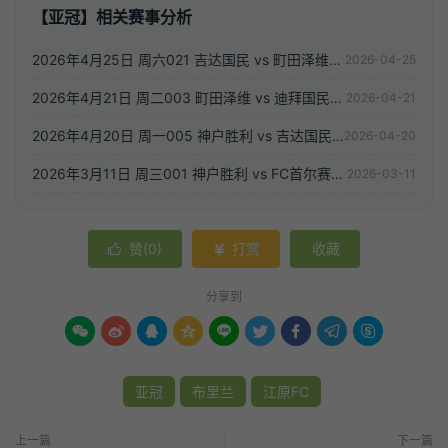
【亚冠】相关赛事分析
2026年4月25日 周六021 吉达国民 vs 町田泽维赛前分析：亚冠决赛巅峰对决，日职黑马能否顶住主场狂攻？
2026-04-25
2026年4月21日 周二003 町田泽维 vs 迪拜国民青年赛前分析：头号射手伤缺，主队让步是否被高估？
2026-04-21
2026年4月20日 周一005 神户胜利 vs 吉达国民赛前分析：吉达国民防线全毁，客胜赔率是否被高估？
2026-04-20
2026年3月11日 周三001 神户胜利 vs FC首尔赛前分析：林加德离队首尔锋无力，神户主场能否大胜穿透预期？
2026-03-11
赞(
0
)
打赏
收藏


分享到









亚冠
布里兰
江原FC
上一篇
下一篇