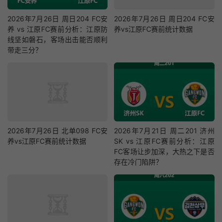
2026年7月26日 周日204 FC安
2026年7月26日 周日204 FC安
养 vs 江原FC赛前分析：江原防
养vs江原FC赛前统计数据
线坚如磐石，客场出击能否顺利
带走三分？
2026年7月26日 北单098 FC安
2026年7月21日 周二201 济州
养vs江原FC赛前统计数据
SK vs 江原FC赛前分析：江原
FC客场让步加深，大热之下是否
存在冷门陷阱？