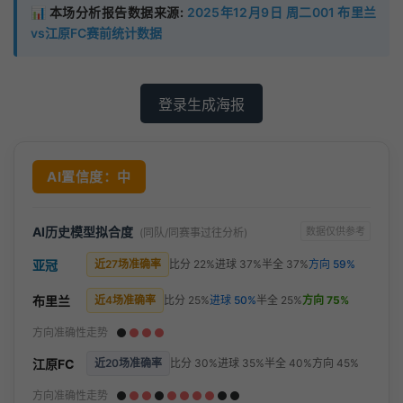
📊 本场分析报告数据来源:
2025年12月9日 周二001 布里兰
vs江原FC赛前统计数据
登录生成海报
AI置信度：中
AI历史模型拟合度
数据仅供参考
(同队/同赛事过往分析)
亚冠
近27场准确率
比分 22%
进球 37%
半全 37%
方向 59%
布里兰
近4场准确率
比分 25%
进球 50%
半全 25%
方向 75%
方向准确性走势
江原FC
近20场准确率
比分 30%
进球 35%
半全 40%
方向 45%
方向准确性走势