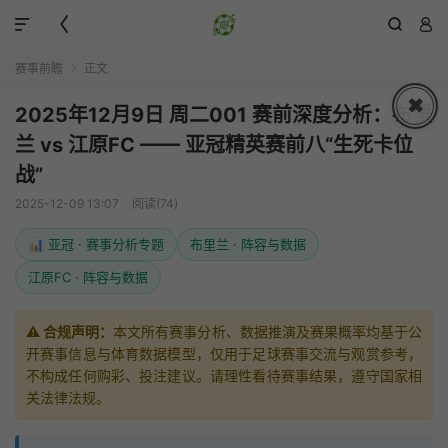




赛事前瞻
正文

✖
2025年12月9日 周二001 赛前深度分析：布里
兰 vs 江原FC —— 亚冠精英赛前八“生死卡位
战”
2025-12-09 13:07
阅读(
74
)
📊 亚冠 · 赛事分析专题
布里兰 · 阵容与数据
江原FC · 阵容与数据
⚠️ 合规声明：
本文所有赛事分析、数据推演及赛果概率均基于公
开赛事信息与体育数据模型，仅用于足球赛事交流与观赏参考，
不构成任何购彩、投注建议。请理性看待赛事结果，遵守国家相
关法律法规。