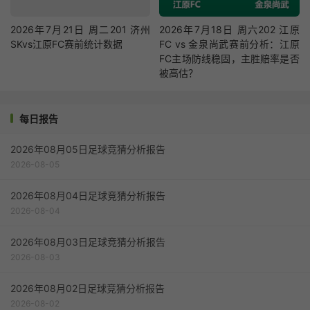
2026年7月21日 周二201 济州
2026年7月18日 周六202 江原
SKvs江原FC赛前统计数据
FC vs 金泉尚武赛前分析：江原
FC主场防线稳固，主胜赔率是否
被高估？
每日报告
2026年08月05日足球竞猜分析报告
2026-08-05
2026年08月04日足球竞猜分析报告
2026-08-04
2026年08月03日足球竞猜分析报告
2026-08-03
2026年08月02日足球竞猜分析报告
2026-08-02