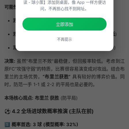
读 - 球小策】添加到桌面，像 App 一样方便访
可能性评估 (信心度/价值度):
问，不再担心找不到网址。
观点1:
布里兰 获胜
(信心度
中
, 价值度
中
)
立即添加
观点2:
布里兰 不败 (胜+平)
(信心度
高
, 价值度
低
)
不再提示
观点3:
全场总进球数 > 2.5
(信心度
中
, 价值度
中
)
决策:
虽然“布里兰不败”最稳健，但回报率较低。考虑到江
原FC“攻强守弱”的特质，比赛很容易演变成对攻战。结合布
里兰的主场优势，
“布里兰获胜”
具有较好的博弈价值。同
时，防范一手 1-1 或 2-2 的平局也是必要的。
本场核心观点:
布里兰 获胜
(防平局)
⚽ 4.2 全场进球数概率推演 (主队在前)
1️⃣
概率首选:
3 球
(模型概率: 32%)