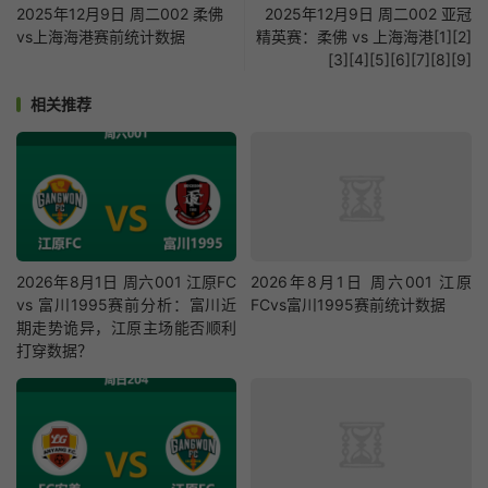
2025年12月9日 周二002 柔佛
2025年12月9日 周二002 亚冠
vs上海海港赛前统计数据
精英赛：柔佛 vs 上海海港[1][2]
[3][4][5][6][7][8][9]
相关推荐
2026年8月1日 周六001 江原FC
2026年8月1日 周六001 江原
vs 富川1995赛前分析：富川近
FCvs富川1995赛前统计数据
期走势诡异，江原主场能否顺利
打穿数据？