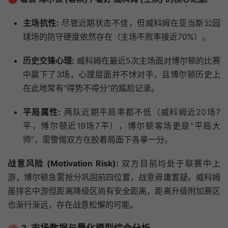
主场抗性:
尽管近期状态不佳，但威科姆在亚当斯公园
球场的防守硬度依然存在（主场不败率接近70%）。
历史交锋心理:
威科姆在最近5次主场面对博尔顿的比赛
中赢下了3场，心理层面并不怵对手，且博尔顿历史上
在此地常有“得势不得分”的尴尬记录。
平局属性:
两队近期平局率都不低（威科姆近20场7
平，博尔顿近19场7平），博尔顿客场更是“平局大
师”，需警惕双方在胶着局面下各拿一分。
战意风险 (Motivation Risk):
双方目前均处于联赛中上
游，博尔顿急需抢分巩固前四位置，战意毋庸置疑。威科姆
虽排名中游但距离降级区尚有安全距离，距离升级附加赛区
也渐行渐远，存在战意松懈的可能。