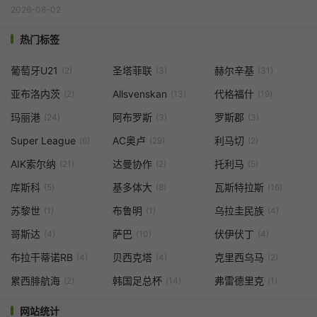
2026-08-02
热门标签
葡萄牙U21
圣塔菲联
赫尔辛基
(2)
(3)
(31)
亚布洛内茨
Allsvenskan
代格福什
(2)
(13)
(19)
玛丽港
阿布罗斯
罗斯郡
(24)
(3)
(3)
Super League
AC奥卢
利马切
(6)
(29)
(2)
AIK索尔纳
达曼协作
托利马
(21)
(2)
(5)
库斯科
基多体大
瓦斯特拉斯
(5)
(8)
(16)
苏黎世
布鲁明
乌拉圭民族
(1)
(1)
(4)
哥斯达
萨巴
伏伊伏丁
(4)
(10)
(4)
布拉干蒂诺RB
贝西克塔
克里西乌马
(4)
(4)
(2)
累西腓航海
韩国足总杯
弗雷德里克
(2)
(14)
(1)
网站统计