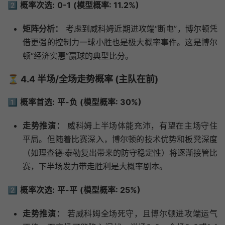
2️⃣
概率次选:
0-1
(模型概率: 11.2%)
矩阵分析：
考虑到威科姆近期进攻端“断电”，博尔顿凭
借更强的控制力一球小胜也是极大概率事件。这是博尔
顿“经济实惠”赢球的典型比分。
⏳ 4.4 半场/全场走势概率 (主队在前)
1️⃣
概率首选:
平-负
(模型概率: 30%)
走势推演：
威科姆上半场体能充沛，有望在主场守住
平局。但随着比赛深入，博尔顿的技术优势和板凳深度
（如理查德·泰勒复出带来的防守稳定性）将逐渐接管比
赛，下半场发力带走胜利是大概率剧本。
2️⃣
概率次选:
平-平
(模型概率: 25%)
走势推演：
若威科姆全场死守，且博尔顿进攻端运气