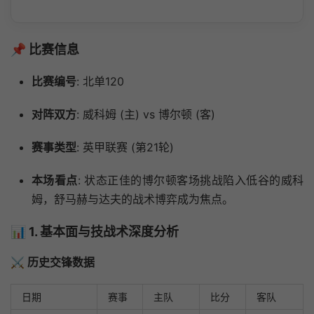
📌 比赛信息
比赛编号
: 北单120
对阵双方
: 威科姆 (主) vs 博尔顿 (客)
赛事类型
: 英甲联赛 (第21轮)
本场看点
: 状态正佳的博尔顿客场挑战陷入低谷的威科
姆，舒马赫与达夫的战术博弈成为焦点。
📊 1. 基本面与技战术深度分析
⚔️ 历史交锋数据
日期
赛事
主队
比分
客队