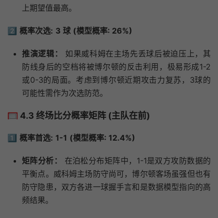
上期望值最高。
2️⃣
概率次选:
3 球
(模型概率: 26%)
推演逻辑：
如果威科姆在主场先丢球后被迫压上，其
防线身后的空档将被博尔顿的反击利用，极易形成1-2
或0-3的局面。考虑到博尔顿近期攻击力复苏，3球的
可能性需作为次选防范。
🥅 4.3 终场比分概率矩阵 (主队在前)
1️⃣
概率首选:
1-1
(模型概率: 12.4%)
矩阵分析：
在泊松分布矩阵中，1-1是双方攻防数据的
平衡点。威科姆主场防守尚可，博尔顿客场虽强但也有
防守隐患，双方各进一球握手言和是数据模型指向的高
频结果。