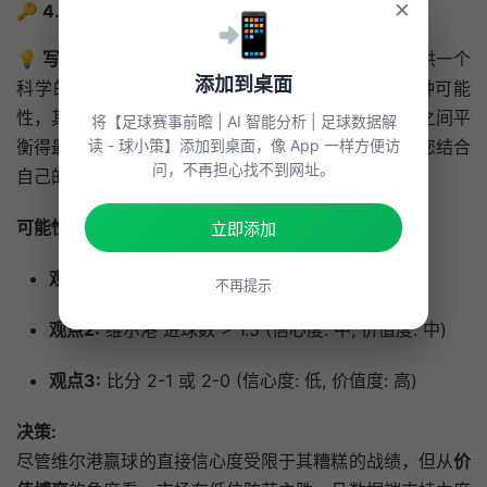
×
🔑 4.1 核心观点研判
📲
💡 写在前面：
足球比赛充满未知，数据模型旨在提供一个
添加到桌面
科学的视角。以下是我们基于海量数据推演出的几种可能
性，其中“本场核心观点”是我们认为在风险和可能性之间平
将【足球赛事前瞻 | AI 智能分析 | 足球数据解
读 - 球小策】添加到桌面，像 App 一样方便访
衡得最好的一个方向。它不代表唯一答案，我们鼓励您结合
问，不再担心找不到网址。
自己的看球经验，做出独立判断。
可能性评估 (信心度/价值度):
立即添加
观点1:
维尔港 获胜 (信心度: 中, 价值度: 高)
不再提示
观点2:
维尔港 进球数 > 1.5 (信心度: 中, 价值度: 中)
观点3:
比分 2-1 或 2-0 (信心度: 低, 价值度: 高)
决策:
尽管维尔港赢球的直接信心度受限于其糟糕的战绩，但从
价