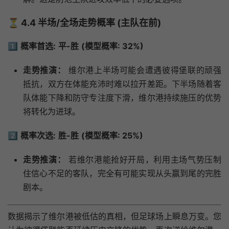
⏳ 4.4 半场/全场走势概率 (主队在前)
1️⃣
概率首选:
平-胜
(模型概率: 32%)
走势推演：
维尔港上半场可能会遭遇彼得堡联的顽强
抵抗，双方在体能充沛时难以拉开差距。下半场随着客
队体能下降和防守专注度下滑，维尔港持续施压的优势
将转化为进球。
2️⃣
概率次选:
胜-胜
(模型概率: 25%)
走势推演：
若维尔港能抢好开局，利用主场气势压制
住信心不足的客队，完全有可能实现从头赢到尾的完胜
剧本。
数据揭示了维尔港被低估的真相，但足球场上瞬息万变。您