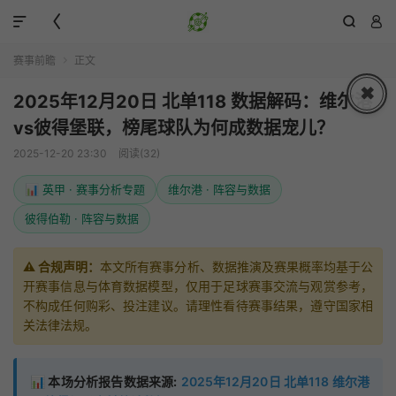




赛事前瞻
正文

✖
2025年12月20日 北单118 数据解码：维尔港
vs彼得堡联，榜尾球队为何成数据宠儿？
2025-12-20 23:30
阅读(
32
)
📊 英甲 · 赛事分析专题
维尔港 · 阵容与数据
彼得伯勒 · 阵容与数据
⚠️ 合规声明：
本文所有赛事分析、数据推演及赛果概率均基于公
开赛事信息与体育数据模型，仅用于足球赛事交流与观赏参考，
不构成任何购彩、投注建议。请理性看待赛事结果，遵守国家相
关法律法规。
📊 本场分析报告数据来源:
2025年12月20日 北单118 维尔港