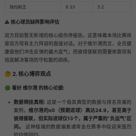
场均射正
8.33
5.2
⚠️ 核心球员缺阵影响评估
双方目前暂无新增的核心级伤停报告。这意味着本场比赛将
是双方现有主力阵容的直接对话。对于维尔港而言，全员健
康是他们冲击反弹的最大底气；而彼得堡联则需要依靠现有
班底解决客场防守松散的顽疾。
🤔 2. 核心博弈观点
🟢 看好 维尔港 的核心论据:
数据倒挂真相:
这是一个极其典型的数据与排名背离的
案例。
维尔港的xG（预期进球）高达24.9，甚至高于
彼得堡联，但实际进球仅13个，属于严重的“负运气”区
间。
这种极端的数据偏差通常会在赛季中段迎来强烈
的均值回归。