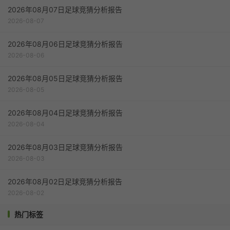
2026年08月07日足球竞猜分析报告
2026-08-07
2026年08月06日足球竞猜分析报告
2026-08-06
2026年08月05日足球竞猜分析报告
2026-08-05
2026年08月04日足球竞猜分析报告
2026-08-04
2026年08月03日足球竞猜分析报告
2026-08-03
2026年08月02日足球竞猜分析报告
2026-08-02
热门标签