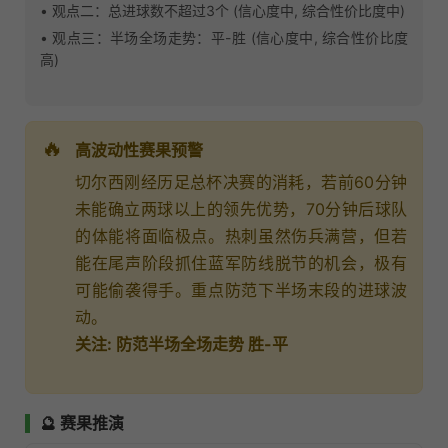
• 观点二：总进球数不超过3个 (信心度中, 综合性价比度中)
• 观点三：半场全场走势：平-胜 (信心度中, 综合性价比度
高)
🔥
高波动性赛果预警
切尔西刚经历足总杯决赛的消耗，若前60分钟
未能确立两球以上的领先优势，70分钟后球队
的体能将面临极点。热刺虽然伤兵满营，但若
能在尾声阶段抓住蓝军防线脱节的机会，极有
可能偷袭得手。重点防范下半场末段的进球波
动。
关注: 防范半场全场走势 胜-平
🔮 赛果推演