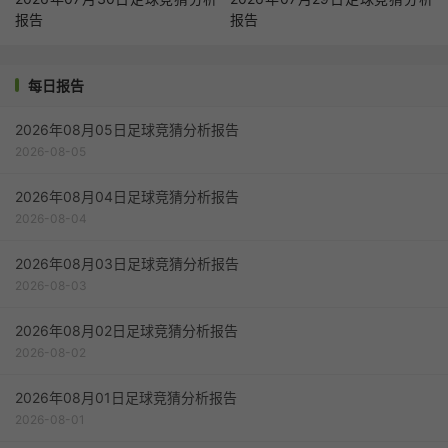
报告
报告
每日报告
2026年08月05日足球竞猜分析报告
2026-08-05
2026年08月04日足球竞猜分析报告
2026-08-04
2026年08月03日足球竞猜分析报告
2026-08-03
2026年08月02日足球竞猜分析报告
2026-08-02
2026年08月01日足球竞猜分析报告
2026-08-01