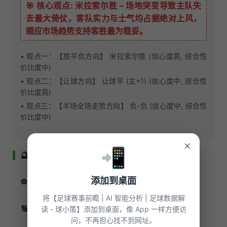
🎯 核心观点: 米拉索尔胜 – 场地突变导致主队失
去最大倚仗，客队实力与士气均占据绝对上风，
顺应市场趋势支持客胜最为稳妥。
• 观点一：【胜平负方向】 米拉索尔胜 (信心度高, 综合性
价比度中)
• 观点二：【让球方向】 让球平 (主+1) (信心度中, 综合性
价比度高)
• 观点三：【半场全场走势方向】 负-负 (信心度中, 综合性
价比度中)
×
📲
🔮 赛果推演
添加到桌面
⚽️ 总进球
2 球
1 球
将【足球赛事前瞻 | AI 智能分析 | 足球数据解
🔢 比分
0-2
0-1
读 - 球小策】添加到桌面，像 App 一样方便访
问，不再担心找不到网址。