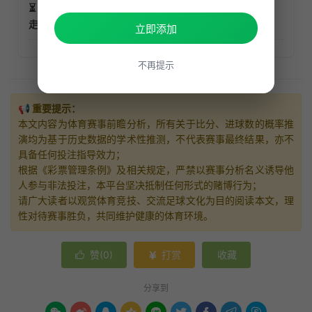
⏳ 半场全场
负-负
平-负
走势
立即添加
不再提示
📢 重要提示：
本文内容为体育赛事前瞻分析，所有关于比分、进球数的概率推
演均为基于历史数据的学术性推测，不代表赛事最终结果，亦不
具备任何投注指导效力；
根据《彩票管理条例》及相关规定，严禁以赛事分析名义诱导他
人参与非法投注，本平台坚决抵制任何形式的赌博行为；
请广大读者以观赏体育竞技、交流足球文化为目的阅读本文，理
性对待赛事胜负，共同维护健康的体育环境。
赞(
0
)
打赏
收藏


分享到