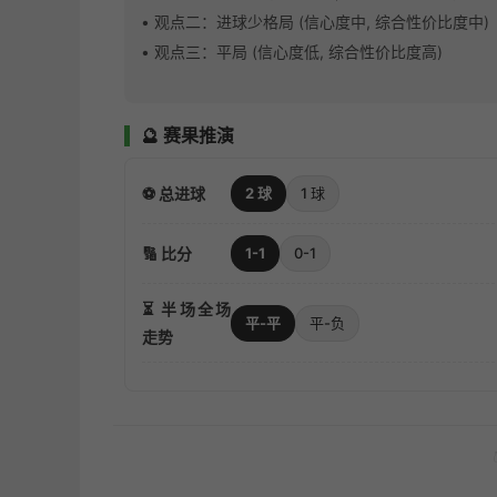
• 观点二：进球少格局 (信心度中, 综合性价比度中)
• 观点三：平局 (信心度低, 综合性价比度高)
🔮 赛果推演
⚽️ 总进球
2 球
1 球
🔢 比分
1-1
0-1
⏳ 半场全场
平-平
平-负
走势