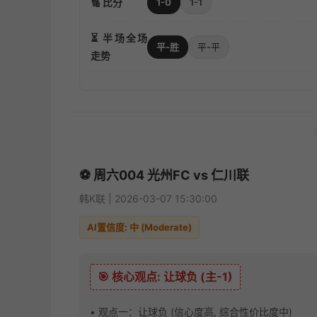
🔢 比分
1-0
1-1
⏳ 半场全场
平-胜
平-平
走势
⚽️ 周六004 光州FC vs 仁川联
韩K联 | 2026-03-07 15:30:00
AI置信度: 中 (Moderate)
🎯 核心观点: 让球负 (主-1)
• 观点一：让球负 (信心度高, 综合性价比度中)