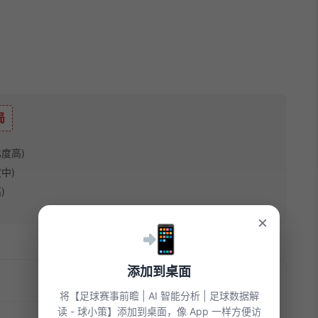
局
度高)
中)
)
×
📲
添加到桌面
将【足球赛事前瞻 | AI 智能分析 | 足球数据解
读 - 球小策】添加到桌面，像 App 一样方便访