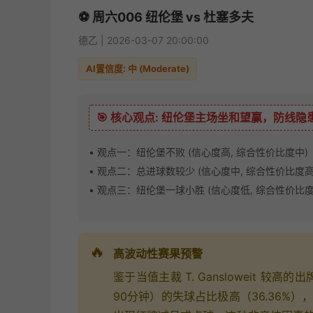
⚽️ 周六006 纽伦堡 vs 杜塞多夫
德乙 | 2026-03-07 20:00:00
AI置信度: 中 (Moderate)
🎯 核心观点: 纽伦堡主场坐和望赢，防线
• 观点一：纽伦堡不败 (信心度高, 综合性价比度中)
• 观点二：总进球数较少 (信心度中, 综合性价比度高
• 观点三：纽伦堡一球小胜 (信心度低, 综合性价比度
🔥
高波动性赛果预警
鉴于当值主裁 T. Gansloweit 较
90分钟）的失球占比极高（36.36%