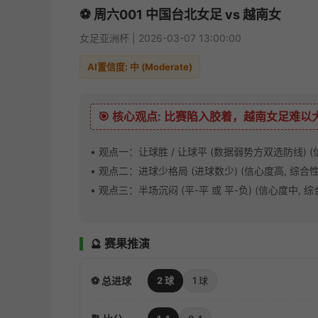
⚽️ 周六001 中国台北女足 vs 越南女
女足亚洲杯 | 2026-03-07 13:00:00
AI置信度: 中 (Moderate)
🎯 核心观点: 比赛陷入胶着，越南女足
• 观点一：让球胜 / 让球平 (数据弱势方双选防线) 
• 观点二：进球少格局 (进球数少) (信心度高, 综合
• 观点三：半场沉闷 (平-平 或 平-负) (信心度中, 
🔮 赛果推演
⚽️ 总进球
2 球
1 球