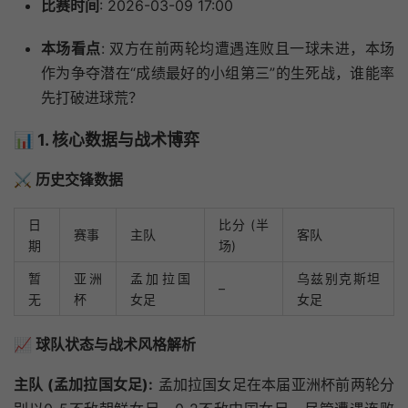
比赛时间
: 2026-03-09 17:00
本场看点
: 双方在前两轮均遭遇连败且一球未进，本场
作为争夺潜在“成绩最好的小组第三”的生死战，谁能率
先打破进球荒？
📊 1. 核心数据与战术博弈
⚔️ 历史交锋数据
日
比分 (半
赛事
主队
客队
期
场)
暂
亚洲
孟加拉国
乌兹别克斯坦
–
无
杯
女足
女足
📈 球队状态与战术风格解析
主队 (孟加拉国女足):
孟加拉国女足在本届亚洲杯前两轮分