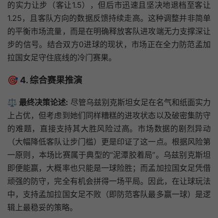
的实力让步（客让1.5），但后市迅速且坚决地退档至客让
1.25，且客队方向的数据反馈持续走高。这种调整并非简单
的平衡市场流量，而是在明确释放客队进攻端无力支撑深让
步的信号。结合双方0进球的现状，市场正在全力防范孟加
拉国女足守住底线的冷门赛果。
🎯 4. 综合赛果推演
⚖️ 最终决策论述:
尽管乌兹别克斯坦女足在名气和纸面实力
上占优，但考虑到她们同样糟糕的进攻状态以及破密集防守
的难题，直接支持其大胜风险过高。市场数据的剧烈异动
（大幅降低客队让步门槛）更是印证了这一点。根据风险第
一原则，本场比赛属于典型的“泥潭胶着局”。乌兹别克斯坦
即便能赢，大概率也只能是一球险胜；而孟加拉国女足凭借
顽强的防守，完全有机会拼得一场平局。因此，在让球玩法
中，支持孟加拉国女足不败（即防范客队最多赢一球）是逻
辑上最稳妥的策略。