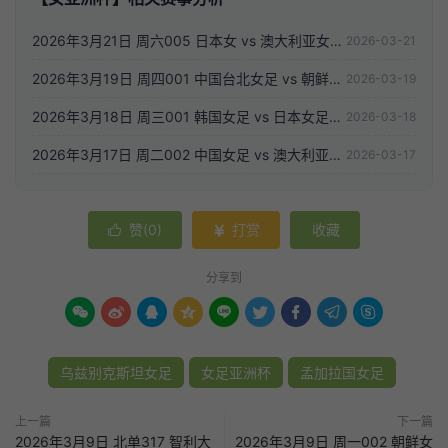
2026年3月21日 周六005 日本女 vs 澳大利亚女足赛前分析：东道主迎战夺冠大热，日本女足能否强势大胜？
2026-03-21
2026年3月19日 周四001 中国台北女足 vs 朝鲜女赛前分析：朝鲜核心停赛，深层让步是否存在风险？
2026-03-19
2026年3月18日 周三001 韩国女足 vs 日本女足赛前分析：十年不胜魔咒，太极虎能否阻挡进球风暴？
2026-03-18
2026年3月17日 周二002 中国女足 vs 澳大利亚女足赛前分析：王霜停赛且体能处于劣势，东道主能否顺利晋级？
2026-03-17
赞(
0
)
打赏
收藏


分享到









乌兹别克斯坦女足
女足亚洲杯
孟加拉国女足
上一篇
下一篇
2026年3月9日 北单317 智利大
2026年3月9日 周一002 朝鲜女