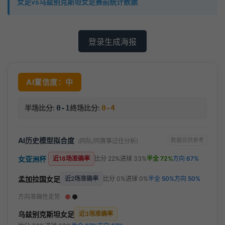
女足vs乌兹别克斯坦女足赛前统计数据
登录生成海报
AI置信度：中
半场比分:
0-1
终场比分:
0-4
AI历史模型拟合度
数据仅供参考
(同队/同赛事过往分析)
女亚洲杯
近18场准确率
比分 22%
进球 33%
半全 72%
方向 67%
孟加拉国女足
近2场准确率
比分 0%
进球 0%
半全 50%
方向 50%
方向准确性走势
乌兹别克斯坦女足
近3场准确率