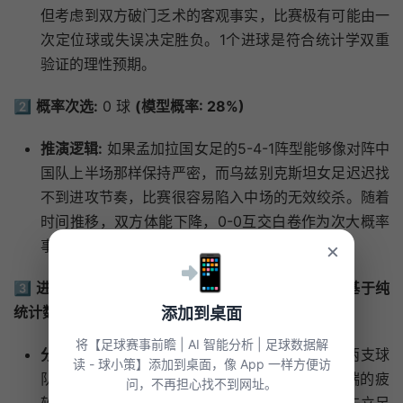
但考虑到双方破门乏术的客观事实，比赛极有可能由一
次定位球或失误决定胜负。1个进球是符合统计学双重
验证的理性预期。
2️⃣
概率次选:
0 球
(模型概率: 28%)
推演逻辑:
如果孟加拉国女足的5-4-1阵型能够像对阵中
国队上半场那样保持严密，而乌兹别克斯坦女足迟迟找
不到进攻节奏，比赛很容易陷入中场的无效绞杀。随着
时间推移，双方体能下降，0-0互交白卷作为次大概率
事件，需要纳入风险对冲的考量范围。
×
📲
3️⃣
进球数预期倾向:
进球少 [实力预期门槛：2.5]
(基于纯
统计数据推演)
添加到桌面
将【足球赛事前瞻 | AI 智能分析 | 足球数据解
分析结论:
基于纯统计数据推演 (无市场参考)。两支球
读 - 球小策】添加到桌面，像 App 一样方便访
队在270分钟的比赛时间里合计打入0球，进攻端的疲
问，不再担心找不到网址。