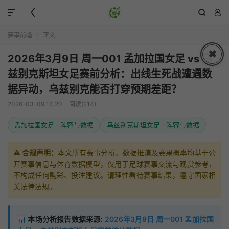




赛事前瞻
正文

✖
2026年3月9日 周一001 孟加拉国女足 vs 乌
兹别克斯坦女足赛前分析：出线生死战遭遇数
据异动，乌兹别克能否打穿预期差距？
2026-03-09 14:20
阅读(
214
)
孟加拉国女足 · 阵容与数据
乌兹别克斯坦女足 · 阵容与数据
⚠️ 合规声明：
本文所有赛事分析、数据推演及赛果概率均基于公
开赛事信息与体育数据模型，仅用于足球赛事交流与观赏参考，
不构成任何购彩、投注建议。请理性看待赛事结果，遵守国家相
关法律法规。
📊 本场分析报告数据来源:
2026年3月9日 周一001 孟加拉国