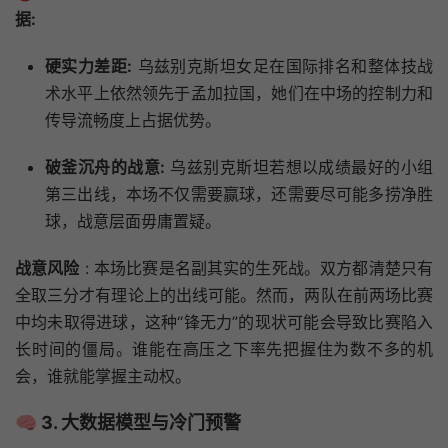
据:
硬实力差距:
乌兹别克斯坦女足在国际排名和整体技战
术水平上依然领先于孟加拉国，她们在中场的控制力和
传导流畅度上占据优势。
破釜沉舟的战意:
乌兹别克斯坦若想以成绩最好的小组
第三出线，本场不仅需要赢球，还需要尽可能多捞净胜
球，战意层面毋庸置疑。
战意风险
: 本场比赛是名副其实的生死战。双方都清楚只有
全取三分才有理论上的出线可能。然而，两队在前两场比赛
中均未取得进球，这种“锋无力”的现状可能会导致比赛陷入
长时间的僵局。谁能在高压之下率先把握住为数不多的机
会，谁就能掌握主动权。
🧠 3. 大数据模型与冷门预警