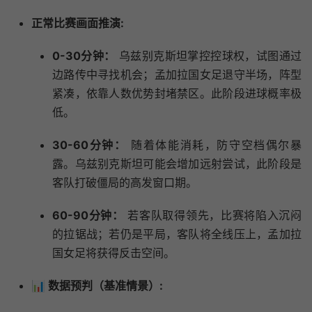
正常比赛画面推演:
0-30分钟：
乌兹别克斯坦掌控控球权，试图通过
边路传中寻找机会；孟加拉国女足退守半场，阵型
紧凑，依靠人数优势封堵禁区。此阶段进球概率极
低。
30-60分钟：
随着体能消耗，防守空档偶尔暴
露。乌兹别克斯坦可能会增加远射尝试，此阶段是
客队打破僵局的高发窗口期。
60-90分钟：
若客队取得领先，比赛将陷入沉闷
的拉锯战；若仍是平局，客队将全线压上，孟加拉
国女足将获得反击空间。
📊 数据预判（基准情景）: