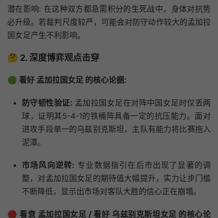
潜在影响: 在这种双方都急需积分的生死战中，身体对抗势
必升级。若裁判尺度较严，可能会对防守动作较大的孟加拉
国女足产生不利影响。
🤔 2. 深度博弈观点击穿
🟢 看好 孟加拉国女足 的核心论据:
防守韧性验证:
孟加拉国女足在对阵中国女足时仅丢两
球，证明其5-4-1的铁桶阵具备一定的抗压能力。面对
进攻手段单一的乌兹别克斯坦，主队有能力将比赛拖入
泥潭。
市场风向逆转:
专业数据指引在后市出现了显著的调
整，对孟加拉国女足的期待值大幅提升，实力让步门槛
不断降低，显示出市场对客队大胜的信心正在崩塌。
🔴 看衰 孟加拉国女足 / 看好 乌兹别克斯坦女足 的核心论