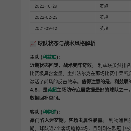
2022-10-29
英超
2022-02-23
英超
2021-09-12
英超
📈 球队状态与战术风格解析
主队 (
利兹联
):
近期状态回暖，战术变阵奇效。
利兹联虽然排名
比赛极具含金量。主帅法尔克在那场比赛中果断
激活了前场的反击效率。
值得注意的是，利兹联的
4.8，是
英超
主场防守底层数据最好的球队之一
数据回补空间。
客队 (
利物浦
):
豪门陷入迷茫期，客场虫属性暴露。
利物浦目
期。球队近7个客场输掉4场，且刚刚在欧冠中被