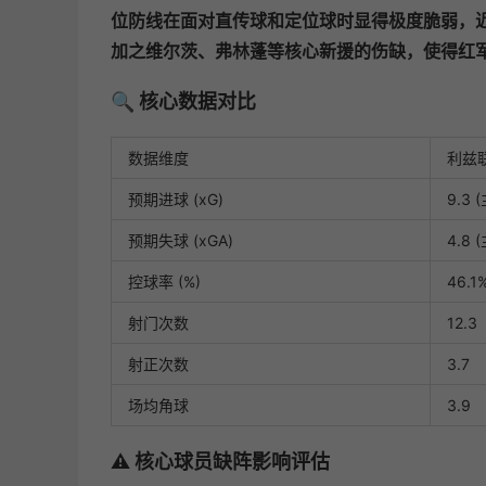
位防线在面对直传球和定位球时显得极度脆弱，近
加之维尔茨、弗林蓬等核心新援的伤缺，使得红
🔍 核心数据对比
数据维度
利兹联
预期进球 (xG)
9.3 
预期失球 (xGA)
4.8 
控球率 (%)
46.1
射门次数
12.3
射正次数
3.7
场均角球
3.9
⚠️ 核心球员缺阵影响评估