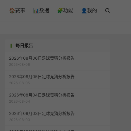

🏠赛事
📊数据
🧩功能
👤我的

每日报告
2026年08月06日足球竞猜分析报告
2026-08-06
2026年08月05日足球竞猜分析报告
2026-08-05
2026年08月04日足球竞猜分析报告
2026-08-04
2026年08月03日足球竞猜分析报告
2026-08-03