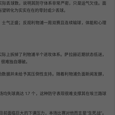
 远优于实际丢球数，说明其防守体系非常严密，只是运气欠佳。面
有望转化为实实在在的零封或少丢球。
，士气正盛；反观利物浦一周双赛且连续输球，体能和心理
实际上拆掉了利物浦半个进攻体系。萨拉赫近期状态低迷，
，很难独自爆破。
始数据并未给予其压倒性支持。随着利物浦负面新闻发酵，
场均失球高达 1.7 个，这种防守表现很难支撑其在埃兰路球
特目前面临巨大的下课压力，本场比赛对他而言是“生死战”。