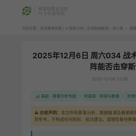
赛事前瞻有深度
AI 分析更客观
当前位置：
足球赛事前瞻 | AI 智能分析 | 足球数据解读 - 球小策
赛

2025年12月6日 周六034
阵能否击穿斯
2025-12-06 12:26
📊 英超 · 赛事分析专题
利兹联 · 阵容与数据
利物
⚠️ 合规声明：
本文所有赛事分析、数据推演及赛果概
赏参考，不构成任何购彩、投注建议。请理性看待赛