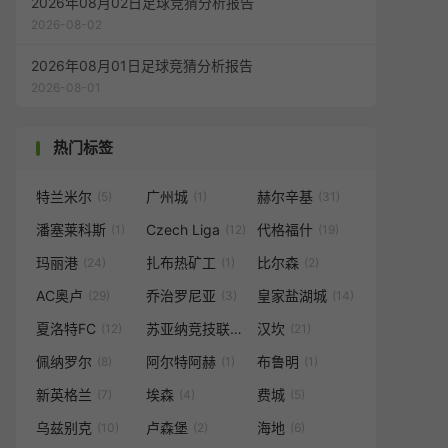
2026年08月02日足球竞猜分析报告
2026-08-02
2026年08月01日足球竞猜分析报告
2026-08-01
热门标签
特兰米尔
广州城
赫尔辛基
(5)
(1)
(31)
潘塞莱科斯
Czech Liga
代格福什
(1)
(12)
(19)
玛丽港
扎布热矿工
比尔森
(24)
(1)
(2)
AC奥卢
乔治罗尼亚
皇家盐湖城
(29)
(3)
(14)
夏洛特FC
苏亚纳竞技联盟
汉坎
(12)
(2)
(21)
佩纳罗尔
阿尔特阿赫
布鲁明
(8)
(1)
(1)
新英格兰
埃森
费城
(7)
(4)
(5)
乌兹别克
卢森堡
海地
(10)
(2)
(6)