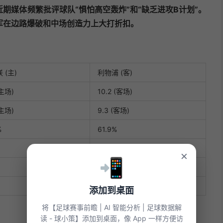
期媒体频繁批评球队“惧怕高空轰炸”和“缺乏进攻B计划”。
军在边路爆破和中场创造力上大打折扣。
 (主)
利物浦 (客)
(主场)
10.2 (客场)
(主场)
9.3 (客场)
%
61.9%
15.4
×
📲
4.2
5.3
添加到桌面
将【足球赛事前瞻 | AI 智能分析 | 足球数据解
读 - 球小策】添加到桌面，像 App 一样方便访