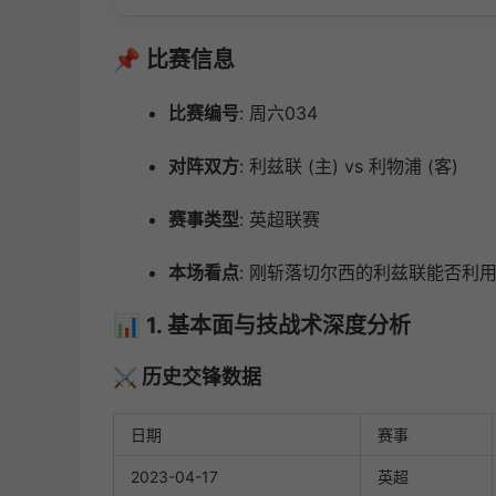
📌 比赛信息
比赛编号
: 周六034
对阵双方
: 利兹联 (主) vs 利物浦 (客)
赛事类型
: 英超联赛
本场看点
: 刚斩落切尔西的利兹联能否利
📊 1. 基本面与技战术深度分析
⚔️ 历史交锋数据
日期
赛事
2023-04-17
英超