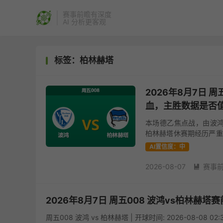
赛事前瞻有深度
AI 分析更客观
标签：柏林赫塔
2026年8月7日 
血，主胜数据是否
本场德乙焦点战，由波鸿坐镇
柏林赫塔休赛期经历严重
数据与战术拆解，为您揭示
AI置信度：中
2026-08-07
赛事

2026年8月7日 周五008 波鸿vs柏林赫塔
周五008 波鸿 vs 柏林赫塔 | 开球时间: 2026-08-08 02:30 |