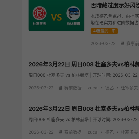
否暗藏过度示好风
本场德乙焦点战，由杜塞
塔在硬实力和进阶数据占
末段体能黑洞的深度拆解，
AI置信度：中
2026-03-22
赛事

2026年3月22日 周日008 杜塞多夫vs柏
周日008 杜塞多夫 vs 柏林赫塔 | 开球时间: 2026-03-22 20:3
2026-03-22
赛前数据
zucai
德乙
杜塞多夫

2026年3月22日 周日008 杜塞多夫vs柏
周日008 杜塞多夫 vs 柏林赫塔 | 开球时间: 2026-03-22 20:3
2026-03-22
赛前数据
zucai
德乙
杜塞多夫
