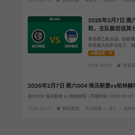

2026年2月7日 
和，主队能否送其
本场德乙焦点战，由联赛
市场最大的争议在于：赫
轮不胜，数据层面是否依然
AI置信度：中
2026-02-07
赛事

2026年2月7日 周六004 埃沃斯堡vs柏
周六004 埃沃斯堡 vs 柏林赫塔 | 开球时间: 2026-02-07 20:00
2026-02-07
赛前数据
埃沃斯堡
德乙
柏林
