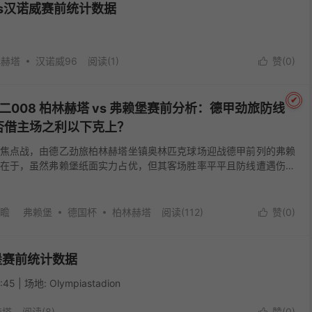
赫塔vs汉诺威赛前统计数据
林赫塔
汉诺威96
阅读(1)
赞(
0
)

✔
 周二008 柏林赫塔 vs 弗赖堡赛前分析：德甲劲旅防线
否借主场之利以下克上？
焦点战，由德乙劲旅柏林赫塔坐镇奥林匹克球场迎战德甲前列的弗赖
在于，虽然弗赖堡纸面实力占优，但其客场胜率平平且防线遭遇伤病
开的柏林赫塔，数据层面是否过度高估了客队的统治力？本文...
瞻
弗赖堡
德国杯
柏林赫塔
阅读(112)
赞(
0
)

赖堡赛前统计数据
 | 场地: Olympiastadion
赫塔
阅读(8)
赞(
0
)