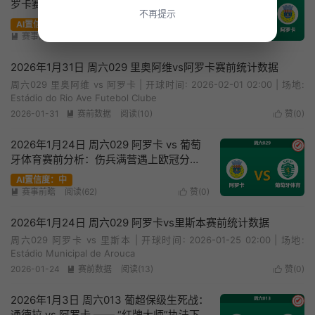
罗卡赛前分析：核心离队重创主队，阿罗
不再提示
卡能否客场全身而退？
AI置信度：中
赛事前瞻
阅读(43)
赞(
0
)


2026年1月31日 周六029 里奥阿维vs阿罗卡赛前统计数据
周六029 里奥阿维 vs 阿罗卡 | 开球时间: 2026-02-01 02:00 | 场地:
Estádio do Rio Ave Futebol Clube
2026-01-31
赛前数据
阅读(10)
赞(
0
)


2026年1月24日 周六029 阿罗卡 vs 葡萄
✔
牙体育赛前分析：伤兵满营遇上欧冠分
心，绿狮能否大胜穿盘？
AI置信度：中
赛事前瞻
阅读(62)
赞(
0
)


2026年1月24日 周六029 阿罗卡vs里斯本赛前统计数据
周六029 阿罗卡 vs 里斯本 | 开球时间: 2026-01-25 02:00 | 场地:
Estádio Municipal de Arouca
2026-01-24
赛前数据
阅读(13)
赞(
0
)


2026年1月3日 周六013 葡超保级生死战：
✔
通德拉 vs 阿罗卡 —— “红牌大师”执法下