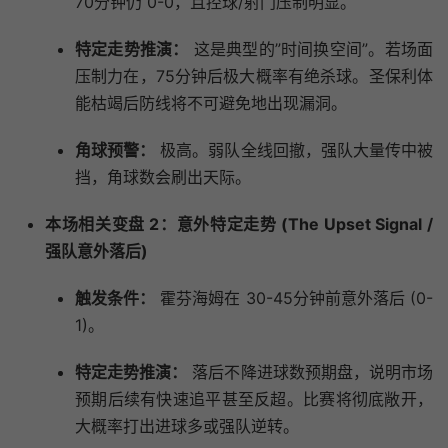
70分钟仍 0-0，且控球/射门压制明显。
特定走势推演：
这是典型的”时间换空间”。若场面
压制力在，75分钟后极大概率有绝杀球。圣保利体
能枯竭后防线将不可避免地出现漏洞。
角球预警：
极高。弱队全线回撤，强队大量传中被
挡，角球数会刷出天际。
本场相关变盘 2：意外特定走势 (The Upset Signal /
强队意外落后)
触发条件：
霍芬海姆在 30-45分钟前意外落后 (0-
1)。
特定走势推演：
落后不降进球数预期盘，说明市场
预期后续有快速追平甚至反超。比赛将彻底敞开，
大概率打出进球多或强队逆转。