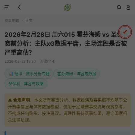




赛事前瞻
正文

✔
2026年2月28日 周六015 霍芬海姆 vs 圣保利
赛前分析：主队xG数据平庸，主场连胜是否被
严重高估？
2026-02-28 19:20
阅读(
114
)
📊 德甲 · 赛事分析专题
霍芬海姆 · 阵容与数据
圣保利 · 阵容与数据
⚠️ 合规声明：
本文所有赛事分析、数据推演及赛果概率均基于公
开赛事信息与体育数据模型，仅用于足球赛事交流与观赏参考，
不构成任何购彩、投注建议。请理性看待赛事结果，遵守国家相
关法律法规。