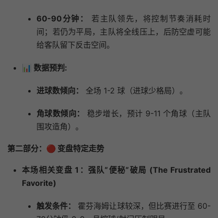
60-90分钟：
若主队领先，将控制节奏消耗时
间；若仍为平局，主队将全线压上，后防空虚可能
给客队留下反击空间。
📊 数据预判:
进球数倾向：
全场 1-2 球（进球少格局）。
角球数倾向：
稳步增长，预计 9-11 个角球（主队
围攻造角）。
第二部分：🔴 变盘特定走势
本场相关变盘 1：强队”便秘”破局 (The Frustrated
Favorite)
触发条件：
霍芬海姆让球较深，但比赛进行至 60-