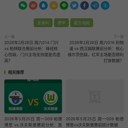









圣保利
德甲
霍芬海姆
上一篇
下一篇
2026年2月28日 周六014 门兴
2026年2月28日 周六016 利物
vs 柏林联合赛前分析：锋线核
浦 vs 西汉姆联赛前分析：核心
心伤缺，门兴主场支持度是否虚
维尔茨伤缺，红军主场能否顺利
高？
打穿数据？
相关推荐
2026年5月25日 周一009 帕德
2026年5月25日 周一009 帕德
博恩 vs 沃夫斯堡赛前分析：首
博恩vs沃夫斯堡赛前统计数据