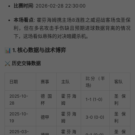
比赛时间
: 2026-02-28 22:30:00
本场看点
: 霍芬海姆携主场8连胜之威迎战客场虫圣保
利，但在多名攻击手伤缺且预期进球数据背离的情况
下，这场看似悬殊的对决暗藏杀机。
📊 1. 核心数据与战术博弈
⚔️ 历史交锋数据
比分 (半
日期
赛事
主队
客队
场)
2025-10-
德国
霍芬海
圣保
1-1 (1-0)
28
杯
姆
利
2025-10-
霍芬海
圣保
德甲
3-0 (0-0)
19
姆
利
2025-03-
霍芬海
圣保
德甲
0-1 (0-0)