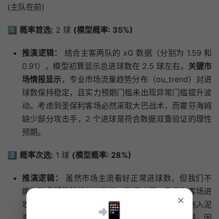
(主队在前)
1️⃣
概率首选:
2 球
(模型概率: 35%)
推演逻辑：
结合主客两队的 xG 数据（分别为 1.59 和
0.91），模型初算显示总进球数在 2.5 球左右。
关键市
场情报显示
，专业市场流量趋势分布（ou_trend）对进
球数保持稳定，且实力预期门槛未出现异常门槛提升波
动。考虑到圣保利客场必然采取大巴战术，而霍芬海姆
缺少部分攻击手，2 个进球是符合数据双重验证的理性
预期。
2️⃣
概率次选:
1 球
(模型概率: 28%)
推演逻辑：
虽然市场主流看好正常进球数，但我们不
能忽略
非线性波动
的可能性。数据表明，圣保利客场进
×
📲
攻极其乏力，若其防守端能超水平发挥，将比赛拖入泥
潭，霍芬海姆可能仅能依靠定位球或远射打破僵局。因