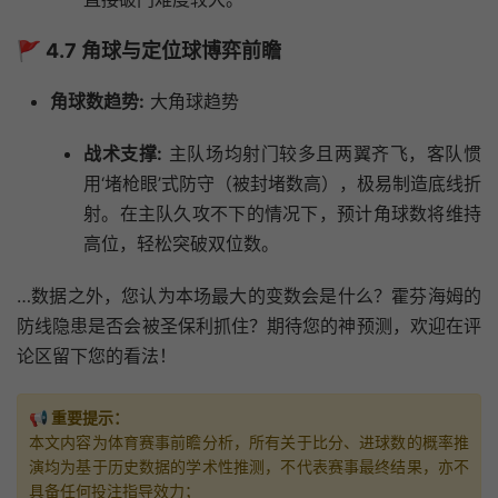
🚩 4.7 角球与定位球博弈前瞻
角球数趋势:
大角球趋势
战术支撑:
主队场均射门较多且两翼齐飞，客队惯
用‘堵枪眼’式防守（被封堵数高），极易制造底线折
射。在主队久攻不下的情况下，预计角球数将维持
高位，轻松突破双位数。
…数据之外，您认为本场最大的变数会是什么？霍芬海姆的
防线隐患是否会被圣保利抓住？期待您的神预测，欢迎在评
论区留下您的看法！
📢 重要提示：
本文内容为体育赛事前瞻分析，所有关于比分、进球数的概率推
演均为基于历史数据的学术性推测，不代表赛事最终结果，亦不
具备任何投注指导效力；