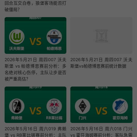
回合互交白卷，狼堡客场能否打
破僵局？
2026年5月21日 周四007 沃夫
2026年5月21日 周四007 沃夫
斯堡 vs 帕德博恩赛前分析：多
斯堡vs帕德博恩赛前统计数据
名绝对核心伤停，主队让步是否
被严重高估？
2026年5月16日 周六019 弗赖
2026年5月16日 周六018 门兴
堡 vs RB莱比锡赛前分析：主队
vs 霍芬海姆赛前分析：客队急需