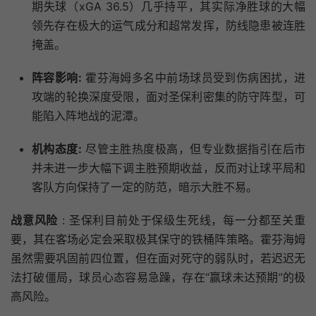
期失球（xGA 36.5）几乎持平，其实际净胜球的大幅
领先存在极大的运气成分和超常发挥，防线隐患被连胜
掩盖。
阵容影响:
霍芬海姆多名中前场球员受到伤病困扰，进
攻端的轮换深度受限，面对圣保利密集的防守阵型，可
能陷入阵地战的泥潭。
机构态度:
尽管主胜热度极高，但专业数据指引在后市
并未进一步大幅下调主胜预期收益，反而对让球平局和
客队方向保持了一定的防范，暗示大胜不易。
战意风险
: 圣保利目前处于保级生死线，每一分都至关重
要，其在客场必定会采取极其保守的铁桶阵策略。霍芬海姆
虽然需要巩固前四位置，但在面对死守的弱队时，若迟迟无
法打破僵局，球员心态容易急躁，存在“赢球未达预期”的极
高风险。