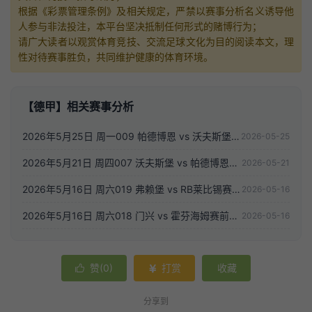
根据《彩票管理条例》及相关规定，严禁以赛事分析名义诱导他
人参与非法投注，本平台坚决抵制任何形式的赌博行为；
请广大读者以观赏体育竞技、交流足球文化为目的阅读本文，理
性对待赛事胜负，共同维护健康的体育环境。
【德甲】相关赛事分析
2026年5月25日 周一009 帕德博恩 vs 沃夫斯堡赛前分析：首回合互交白卷，狼堡客场能否打破僵局？
2026-05-25
2026年5月21日 周四007 沃夫斯堡 vs 帕德博恩赛前分析：多名绝对核心伤停，主队让步是否被严重高估？
2026-05-21
2026年5月16日 周六019 弗赖堡 vs RB莱比锡赛前分析：主队分心欧联决赛，红牛客场能否全身而退？
2026-05-16
2026年5月16日 周六018 门兴 vs 霍芬海姆赛前分析：客队急需净胜球争夺欧冠，主队战意存疑是否会遭遇惨案？
2026-05-16
赞(
0
)
打赏
收藏


分享到