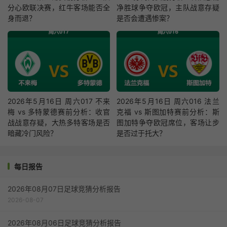
分心欧联决赛，红牛客场能否全
净胜球争夺欧冠，主队战意存疑
身而退？
是否会遭遇惨案？
2026年5月16日 周六017 不来
2026年5月16日 周六016 法兰
梅 vs 多特蒙德赛前分析：收官
克福 vs 斯图加特赛前分析：斯
战战意存疑，大热多特客场是否
图加特争夺欧冠席位，客场让步
暗藏冷门风险？
是否过于托大？
每日报告
2026年08月07日足球竞猜分析报告
2026-08-07
2026年08月06日足球竞猜分析报告