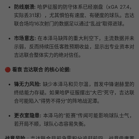
防线崩溃:
哈萨征服的防守体系已经崩盘（xGA 27.4，
实际丢31球），尤其惧怕有速度、有硬度的球队。吉达
联合场均16次射门的数据足以通过“乱战”取得进球。
市场意志:
在本泽马缺阵的重大利空下，主流数据并未
示弱，反而持续压低客胜预期收益，显示出专业资本对
吉达联合整体实力的绝对信任。
🔴 看衰 吉达联合 的核心论据:
锋无力风险:
缺少本泽马和贝尔温，首发中锋谢赫里的
终结能力存疑。如果哈萨征服摆出“大巴”死守，吉达联
合可能陷入“得势不得分”的阵地战泥潭。
更衣室隐患:
本泽马的“拒赛”传闻可能影响球队士气，
若开局不顺，球队心态容易失衡。
战意风险
: 吉达联合目前急需积分追赶前四，战意毋庸置