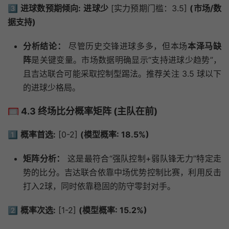
3️⃣
进球数预期倾向:
进球少
[实力预期门槛：3.5]
(市场/数
据支持)
分析结论：
尽管历史交锋进球多多，但本场
本泽马缺
阵
是关键变量。市场数据明确显示“支持进球少趋势”，
且吉达联合可能采取控制型踢法。推荐关注 3.5 球以下
的进球少格局。
🥅 4.3 终场比分概率矩阵 (主队在前)
1️⃣
概率首选:
[0-2]
(模型概率: 18.5%)
矩阵分析：
这是最符合“强队控制+弱队锋无力”特定走
势的比分。吉达联合依靠中场优势控制比赛，利用反击
打入2球，同时依靠稳固的防守零封对手。
2️⃣
概率次选:
[1-2]
(模型概率: 15.2%)