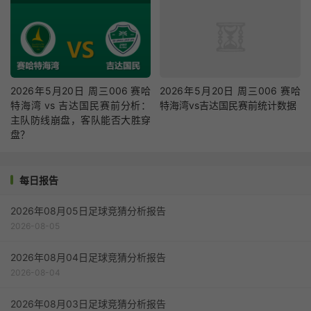
2026年5月20日 周三006 赛哈
2026年5月20日 周三006 赛哈
特海湾 vs 吉达国民赛前分析：
特海湾vs吉达国民赛前统计数据
主队防线崩盘，客队能否大胜穿
盘？
每日报告
2026年08月05日足球竞猜分析报告
2026-08-05
2026年08月04日足球竞猜分析报告
2026-08-04
2026年08月03日足球竞猜分析报告