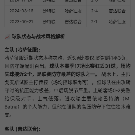
2024-03-16
沙特联
哈萨征服
2-4
吉达联合
2023-09-21
沙特联
吉达联合
2-1
哈萨征服
📈 球队状态与战术风格解析
主队 (哈萨征服):
哈萨征服近期状态堪称灾难，近5场比赛仅取得1胜1平3负，
且防守端漏洞百出。
球队本赛季17场比赛狂丢31球，场均
失球接近2个，是联赛防守最差的球队之一。
战术上，主帅
戈麦斯试图主打传控（场均控球率尚可），但球队在由攻转
守时的抗压能力极差，中后场脱节严重。上轮客场0-2完败
给保级对手，士气低落。进攻端主要依赖巴特纳（M.
Batna）的个人能力，但他在强队的高压防守下往往独木难
支。
客队 (吉达联合):