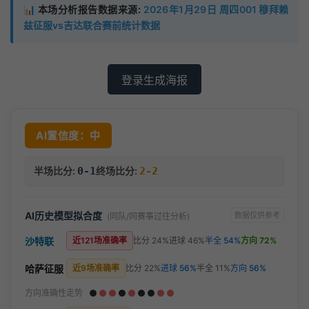
📊 本场分析报告数据来源:
2026年1月29日 周四001 穆拜赖
兹征服vs吉达联合赛前统计数据
登录生成海报
AI置信度：中
半场比分:
0-1
终场比分:
2-2
AI历史模型拟合度
数据仅供参考
(同队/同赛事过往分析)
沙特联
近121场准确率
比分 24%
进球 46%
半全 54%
方向 72%
哈萨征服
近9场准确率
比分 22%
进球 56%
半全 11%
方向 56%
方向准确性走势