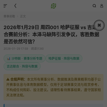




赛事前瞻
正文

✖
2026年1月29日 周四001 哈萨征服 vs 吉达联
合赛前分析：本泽马缺阵引发争议，客胜数据
是否依然可信？
2026-01-29 17:59
阅读(
136
)
📊 沙特联 · 赛事分析专题
哈萨征服 · 阵容与数据
吉达联合 · 阵容与数据
⚠️ 合规声明：
本文所有赛事分析、数据推演及赛果概率均基于公
开赛事信息与体育数据模型，仅用于足球赛事交流与观赏参考，
不构成任何购彩、投注建议。请理性看待赛事结果，遵守国家相
关法律法规。